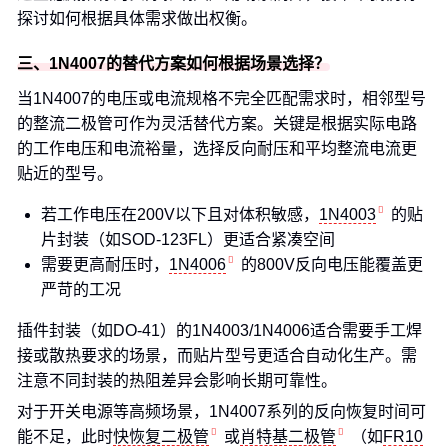
探讨如何根据具体需求做出权衡。
三、1N4007的替代方案如何根据场景选择？
当1N4007的电压或电流规格不完全匹配需求时，相邻型号
的整流二极管可作为灵活替代方案。关键是根据实际电路
的工作电压和电流裕量，选择反向耐压和平均整流电流更
贴近的型号。
若工作电压在200V以下且对体积敏感，
1N4003
的贴
片封装（如SOD-123FL）更适合紧凑空间
需要更高耐压时，
1N4006
的800V反向电压能覆盖更
严苛的工况
插件封装（如DO-41）的1N4003/1N4006适合需要手工焊
接或散热要求的场景，而贴片型号更适合自动化生产。需
注意不同封装的热阻差异会影响长期可靠性。
对于开关电源等高频场景，1N4007系列的反向恢复时间可
能不足，此时
快恢复二极管
或
肖特基二极管
（如
FR10