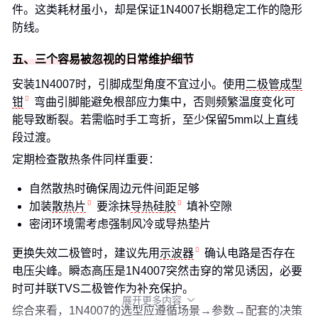
件。这类耗材虽小，却是保证1N4007长期稳定工作的隐形
防线。
五、三个容易被忽视的日常维护细节
安装1N4007时，引脚成型角度不宜过小。使用
二极管成型
钳
弯曲引脚能避免根部应力集中，否则频繁温度变化可
能导致断裂。若需临时手工弯折，至少保留5mm以上直线
段过渡。
定期检查散热条件同样重要：
自然散热时确保周边元件间距足够
加装
散热片
要涂抹
导热硅胶
填补空隙
密闭环境需考虑强制风冷或导热垫片
更换失效二极管时，建议先用
示波器
确认电路是否存在
电压尖峰。瞬态高压是1N4007突然击穿的常见诱因，必要
时可并联TVS二极管作为补充保护。
展开更多内容

综合来看，1N4007的选型应遵循场景→参数→配套的决策