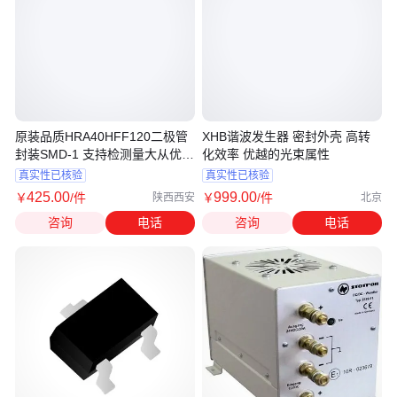
原装品质HRA40HFF120二极管
XHB谐波发生器 密封外壳 高转
封装SMD-1 支持检测量大从优请
化效率 优越的光束属性
先询价
真实性已核验
真实性已核验
425
.00
999
.00
￥
/件
￥
/件
陕西西安
北京
咨询
电话
咨询
电话