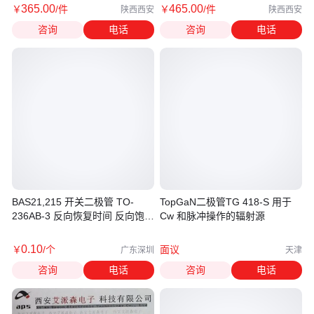
365
.00
465
.00
￥
/件
￥
/件
陕西西安
陕西西安
咨询
电话
咨询
电话
BAS21,215 开关二极管 TO-
TopGaN二极管TG 418-S 用于
236AB-3 反向恢复时间 反向饱和
Cw 和脉冲操作的辐射源
漏电流
0
.10
￥
/个
面议
广东深圳
天津
咨询
电话
咨询
电话