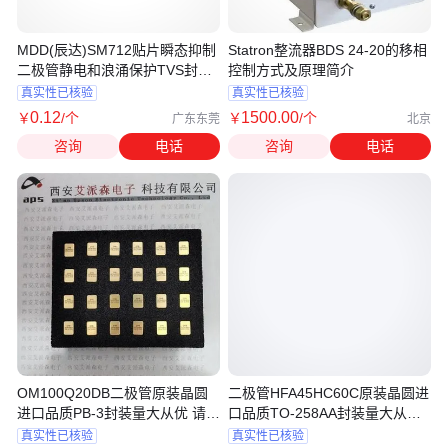
MDD(辰达)SM712贴片瞬态抑制
Statron整流器BDS 24-20的移相
二极管静电和浪涌保护TVS封装
控制方式及原理简介
SOT-23
真实性已核验
真实性已核验
0
.12
1500
.00
￥
/个
￥
/个
广东东莞
北京
咨询
电话
咨询
电话
OM100Q20DB二极管原装晶圆
二极管HFA45HC60C原装晶圆进
进口品质PB-3封装量大从优 请先
口品质TO-258AA封装量大从优
询价
请先询价
真实性已核验
真实性已核验