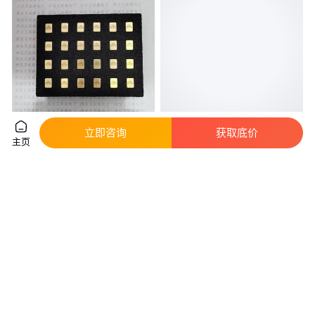
二极管 2CZ15A 2CZ15B
MA4P7470F-1072T 二极管 N/A
立即咨询
获取底价
主页
2CZ15C 封装可选TO-257 TO-
反向恢复时间 反向饱和漏电流
254 SMD 请以询价为准
真实性已核验
真实性已核验
465
.00
0
.80
￥
/个
￥
/个
陕西西安
广东深圳
咨询
电话
咨询
电话