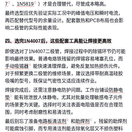
7
、
1N5819
）才是合理替代，尽管成本略高。
最终选型应优先验证实际工况中的峰值电压和瞬时电流，
再匹配替代型号的余量设计。配套散热和PCB布局也会影
响二极管的实际性能表现。
四、选完1N4007后，这些配套工具能让焊接更高效
即使选对了1N4007二极管，焊接过程中的除锡环节仍可能
影响最终效果。普通电烙铁残留的焊锡容易堵塞孔位，而
手动吸锡器
能快速清理焊盘，避免反复加热损伤元件。
对于频繁更换二极管的维修场景，建议选择带耐高温硅胶
吸嘴的型号，既保证气密性又适应连续作业。
焊接完成后，还需注意静电防护问题。工作台铺设
防静电
垫
能有效泄放人体静电，尤其对批量处理敏感电子元件
的场景更为关键。选择时可关注表面电阻值是否在合理范
围，同时考虑耐磨性和易清洁性。
最后别忘了准备
电路板清洁剂
和
助焊剂
。残留的助焊剂
可能腐蚀引脚，而专用清洁剂能去除氧化层又不损伤塑料