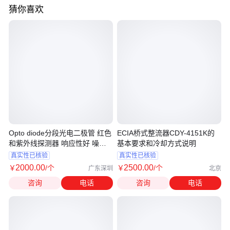
猜你喜欢
Opto diode分段光电二极管 红色
ECIA桥式整流器CDY-4151K的
和紫外线探测器 响应性好 噪音
基本要求和冷却方式说明
低
真实性已核验
真实性已核验
2000
.00
2500
.00
￥
/个
￥
/个
广东深圳
北京
咨询
电话
咨询
电话