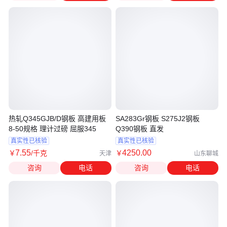
热轧Q345GJB/D钢板 高建用板
SA283Gr钢板 S275J2钢板
8-50规格 理计过磅 屈服345
Q390钢板 直发
真实性已核验
真实性已核验
7
.55
4250
.00
￥
/千克
￥
天津
山东聊城
咨询
电话
咨询
电话