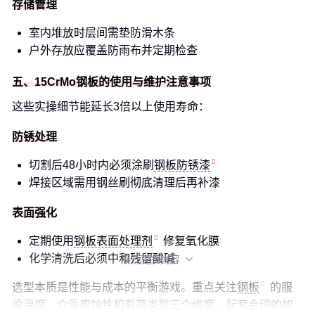
存储管理
室内堆放时层间需垫防滑木条
户外存放应覆盖防雨布并定期检查
五、15CrMo钢板的使用与维护注意事项
这些实操细节能延长3倍以上使用寿命：
防锈处理
切割后48小时内必须涂刷
钢板防锈漆
焊接区域需用钢丝刷彻底清理后再补漆
表面强化
定期使用
钢板表面处理剂
修复氧化膜
化学清洗后必须中和残留酸碱
展开更多内容

选型本质是性能与成本的平衡游戏。重点关注
钢板
的服
役温度、介质腐蚀性和载荷类型三个维度，配套合理的加