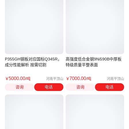
P355GH钢板对应国标Q345R，
高强度低合金钢9Ni590B中厚板
成分性能解析 按需切割
特级质量平整表面
5000
.00
7000
.00
￥
/吨
￥
/吨
河南平顶山
河南平顶山
咨询
电话
咨询
电话