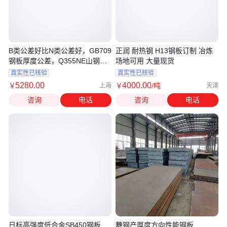
B类公差好比N类公差好，GB709
正润 耐热钢 H13钢板订制 冶炼
钢板厚度公差，Q355NE山钢出
场地可用 大量现货
厂平板 -40度低温钢
真实性已核验
真实性已核验
5280
.00
4000
.00
￥
￥
/吨
上海
天津
咨询
电话
咨询
电话
日标高强度低合金SB450钢板
舞钢产厚度方向性能钢板