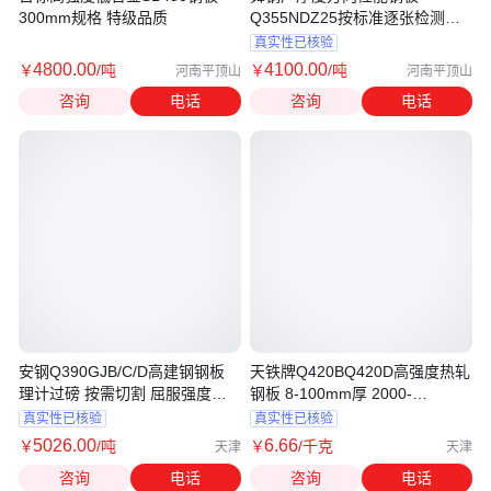
300mm规格 特级品质
Q355NDZ25按标准逐张检测合
格
真实性已核验
4800
.00
4100
.00
￥
/吨
￥
/吨
河南平顶山
河南平顶山
咨询
电话
咨询
电话
安钢Q390GJB/C/D高建钢钢板
天铁牌Q420BQ420D高强度热轧
理计过磅 按需切割 屈服强度
钢板 8-100mm厚 2000-
≥390
2100mm宽
真实性已核验
真实性已核验
5026
.00
6
.66
￥
/吨
￥
/千克
天津
天津
咨询
电话
咨询
电话