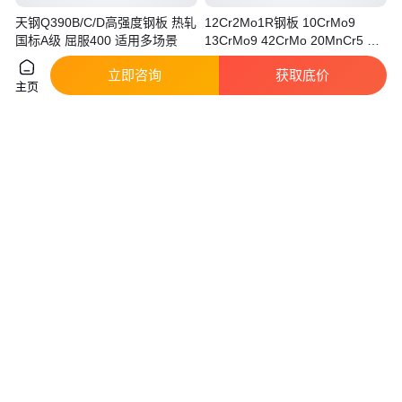
天钢Q390B/C/D高强度钢板 热轧
12Cr2Mo1R钢板 10CrMo9
国标A级 屈服400 适用多场景
13CrMo9 42CrMo 20MnCr5 规
格齐全
真实性已核验
真实性已核验
立即咨询
获取底价
6
.50
5950
.00
￥
/千克
￥
/吨
天津
湖北武汉
主页
咨询
电话
咨询
电话
安钢Q235C Q235D钢板 碳素结
库存 40Mn钢板 60Si2Mn板 弹簧
构钢 低温HG765 规格齐全
钢 板 65MN卷板 规格齐全
真实性已核验
4350
.00
4300
.00
￥
/吨
￥
/吨
天津
天津