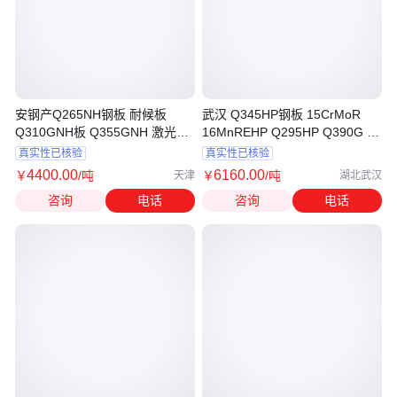
安钢产Q265NH钢板 耐候板
武汉 Q345HP钢板 15CrMoR
Q310GNH板 Q355GNH 激光切
16MnREHP Q295HP Q390G 规
割 精准
格齐全
真实性已核验
真实性已核验
4400
.00
6160
.00
￥
/吨
￥
/吨
天津
湖北武汉
咨询
电话
咨询
电话