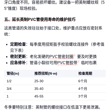
牙口角度不同，容易损坏螺纹。建议备一把英制螺纹规（5
5°锥度）现场校验。
五、延长英制PVC管使用寿命的维护技巧
这类管道的失效往往始于接口处，维护重点应放在密封系
统：
定期检查
：每季度用扭矩扳手校验螺纹连接件（参考值
见下表）
密封更新
：老化发硬的
PVC管密封圈
要及时更换
应急修补
：管道小裂纹可用
PVC管胶带
临时包裹
管径(in)
推荐扭矩(N·m)
检查周期
1/2
25-30
6个月
3/4
35-40
4个月
1
45-55
3个月
冬季要特别注意：英制管的螺纹接口在低温下更易泄漏。