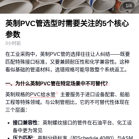
1/4
英制PVC管选型时需要关注的5个核心
参数
3小时前
在工业采购中，英制PVC管的选择往往让人纠结——既要
匹配特殊接口标准，又要兼顾耐压性和化学兼容性。这种
看似基础的管道材料，选错规格可能导致整个系统返工。
一、为什么英制PVC管在特定场景中不可替代？
英制规格的
PVC给水管
主要服务于进口设备配套、船舶
工程等特殊领域。与公制管相比，它的不可替代性体现在
三个层面：
接口兼容性
：英制螺纹接口的管件在石油平台、化工设
备中更为常见
压力匹配
：英制分级标准（如Schedule 40/80）与ASM