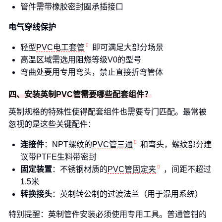
管件需带橡胶密封圈承插接口
电气穿线保护
轻型
PVC电工套管
即可满足大部分场景
高温区域需选用阻燃等级V0的型号
弯曲处要用专用弯头，禁止直接折弯管体
四、安装英制PVC管需要哪些配套组件？
英制规格的特殊性使得配套组件也需要专门匹配。最常被
忽视的是这些关键配件：
连接件
：NPT螺纹的
PVC管三通
和弯头，螺纹部分建
议带PTFE生料带密封
固定装置
：不锈钢材质的
PVC管固定夹
，间距不超过
1.5米
转换接头
：英制转公制的过渡法兰（用于混用系统）
特别提醒：英制管件安装必须使用专用工具。普通管钳的