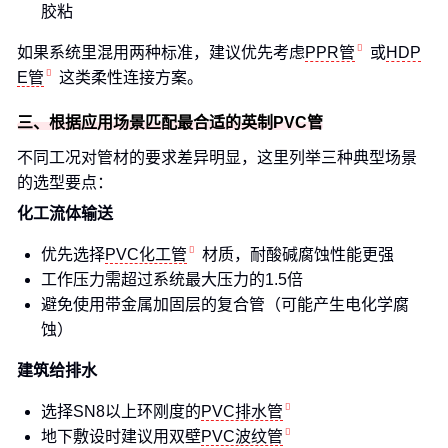
胶粘
如果系统里混用两种标准，建议优先考虑
PPR管
或
HDP
E管
这类柔性连接方案。
三、根据应用场景匹配最合适的英制PVC管
不同工况对管材的要求差异明显，这里列举三种典型场景
的选型要点：
化工流体输送
优先选择
PVC化工管
材质，耐酸碱腐蚀性能更强
工作压力需超过系统最大压力的1.5倍
避免使用带金属加固层的复合管（可能产生电化学腐
蚀）
建筑给排水
选择SN8以上环刚度的
PVC排水管
地下敷设时建议用双壁
PVC波纹管