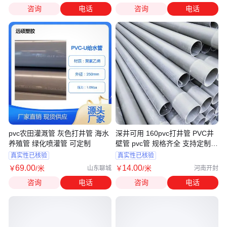
咨询
电话
咨询
电话
pvc农田灌溉管 灰色打井管 海水
深井可用 160pvc打井管 PVC井
养殖管 绿化喷灌管 可定制
壁管 pvc管 规格齐全 支持定制
保证质量
真实性已核验
真实性已核验
69
.00
14
.00
￥
/米
￥
/米
山东聊城
河南开封
咨询
电话
咨询
电话