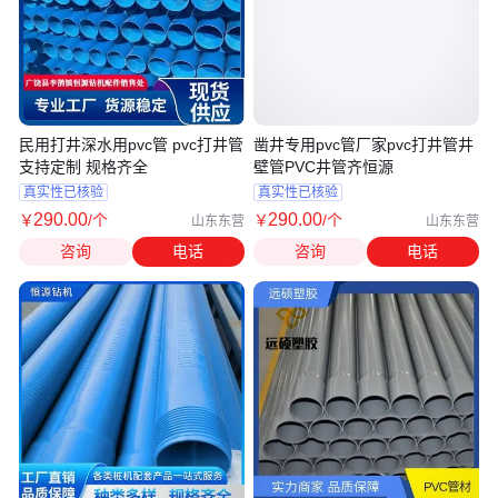
民用打井深水用pvc管 pvc打井管
凿井专用pvc管厂家pvc打井管井
支持定制 规格齐全
壁管PVC井管齐恒源
真实性已核验
真实性已核验
290
.00
290
.00
￥
/个
￥
/个
山东东营
山东东营
咨询
电话
咨询
电话