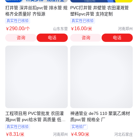
打井管 深井丝扣pvc管 排水管 规
PVC打井管 井壁管 农田灌溉管
格齐全质量好 齐恒源
塑料pvc井管 支持定制
真实性已核验
真实性已核验
290
.00
16
.00
￥
/个
￥
/米
山东东营
河南郑州
咨询
电话
咨询
电话
工程项目用 PVC管批发 农田灌
神通管业 de75 110 聚氯乙烯材
溉pvc管 pvc给水管 高质量 低价
质pvc管 规格全 厂
位 现货
真实性已核验
实地验厂
8
.31
4
.90
￥
/米
￥
/米
河南郑州
河北石家庄