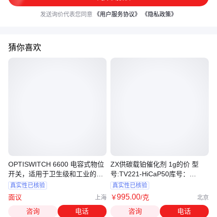
发送询价代表您同意
《用户服务协议》
《隐私政策》
猜你喜欢
OPTISWITCH 6600 电容式物位
ZX供碳载铂催化剂 1g的价 型
开关，适用于卫生级和工业的应
号:TV221-HiCaP50库号：
用
M62943
真实性已核验
真实性已核验
995
.00
面议
￥
/克
上海
北京
咨询
电话
咨询
电话