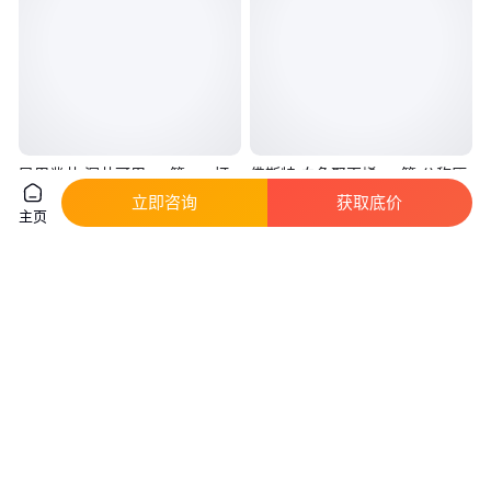
民用凿井 深井可用pvc管 pvc打
佛斯特 白色聚丙烯pvc管 公称压
井管 井壁管 125PVC管厂家 可
力1.6MPa 工作压力0.5MPa 管
立即咨询
获取底价
主页
定做 规格全
道配件
真实性已核验
实地验厂
5
.52
36
.40
￥
/米
￥
/米
河南洛阳
山东淄博
咨询
电话
咨询
电话