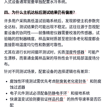
入式设备通常需要单独配置水冷系统。
四、为什么主机达标后测试结果仍有偏差？
许多用户采购高低温试验箱系统后，发现即使主机参数完
全达标，测试结果仍可能出现不稳定。这往往源于忽视配
套设备的协同性——就像精密仪器需要校准的传感器，试
验箱的控制器精度、样品架材质甚至密封条老化程度都会
直接影响温度均匀性和数据可靠性。
尤其在进行长时间循环测试时，劣质
湿度传感器
可能产
生漂移，而普通金属样品架的导热性会干扰局部温度场分
布。
针对不同测试场景，配套设备的选择逻辑也有差异：
腐蚀性环境测试需优先考虑
耐臭氧老化密封条
和防腐
蚀过滤器
电子元件测试必须配备
防静电手环
和接地系统
快速温变试验则要验证
样品托盘
的热传导速率是否匹
配