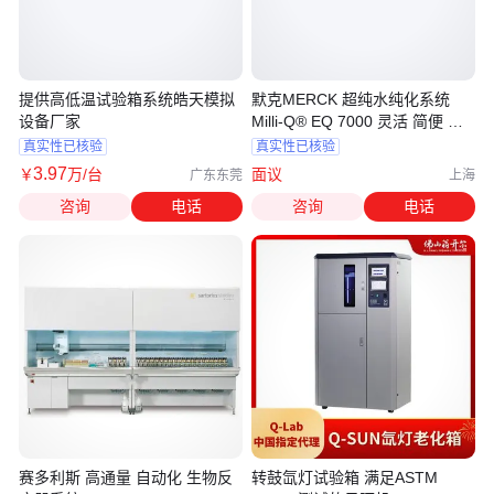
提供高低温试验箱系统皓天模拟
默克MERCK 超纯水纯化系统
设备厂家
Milli-Q® EQ 7000 灵活 简便 智
能
真实性已核验
真实性已核验
3
.97
￥
万
/台
面议
广东东莞
上海
咨询
电话
咨询
电话
赛多利斯 高通量 自动化 生物反
转鼓氙灯试验箱 满足ASTM