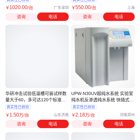
1020
.00
550
.00
￥
/台
￥
/台
广东深圳
上海
咨询
电话
咨询
电话
华研冲击试验低温槽可装试样数
UPW-N30UV超纯水系统 实验室
量大于60，多可达120个标准试
纯水机反渗透纯水系统 快插式管
样
路连接
真实性已核验
真实性已核验
1
.50
2
.18
￥
万
/台
￥
万
/台
山东济南
河南郑州
咨询
电话
咨询
电话