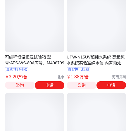
可编程恒温恒湿试验箱 型
UPW-N15UV超纯水系统 高超纯
号:ATS-WS-80A库号：M406799
水系统实验室纯水仪 内置预处理
柱
真实性已核验
真实性已核验
3
.20
1
.88
￥
万
/台
￥
万
/台
北京
河南郑州
咨询
电话
咨询
电话