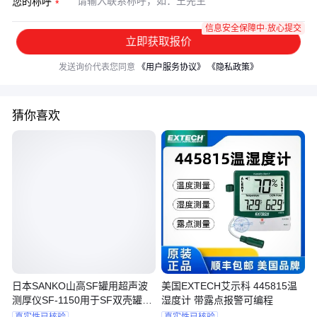
您的称呼
信息安全保障中·放心提交
立即获取报价
发送询价代表您同意
《用户服务协议》
《隐私政策》
猜你喜欢
日本SANKO山高SF罐用超声波
美国EXTECH艾示科 445815温
测厚仪SF-1150用于SF双壳罐的
湿度计 带露点报警可编程
试验确认
真实性已核验
真实性已核验