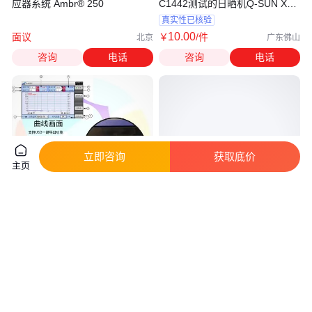
应器系统 Ambr® 250
C1442测试的日晒机Q-SUN Xe-
2
真实性已核验
10
.00
面议
￥
/件
北京
广东佛山
咨询
电话
咨询
电话
立即咨询
获取底价
主页
150L恒温恒湿试验箱PLC触摸屏
氙灯耐老化试验箱 性能稳定 操
控制高低温试验箱
作简单 真空干燥 触摸屏 腾川
真实性已核验
3
.39
9
.88
￥
万
/台
￥
万
/台
广东东莞
江苏无锡
咨询
电话
咨询
电话