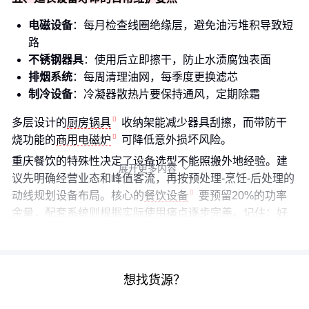
电磁设备
：每月检查线圈绝缘层，避免油污堆积导致短
路
不锈钢器具
：使用后立即擦干，防止水渍腐蚀表面
排烟系统
：每周清理油网，每季度更换滤芯
制冷设备
：冷凝器散热片要保持通风，定期除霜
多层设计的
厨房锅具
收纳架能减少器具刮擦，而带防干
烧功能的
商用电磁炉
可降低意外损坏风险。
重庆餐饮的特殊性决定了设备选型不能照搬外地经验。建
展开更多内容

议先明确经营业态和峰值客流，再按预处理-烹饪-后处理的
动线规划设备布局。核心的
餐饮设备
要预留20%的功率
余量，配套系统则根据实际使用痛点逐步完善。记住：好
设备不是最贵的，而是最能匹配你出品流程的。
想找货源？