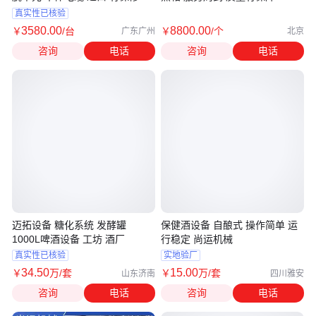
真实性已核验
3580
.00
8800
.00
￥
/台
￥
/个
广东广州
北京
咨询
电话
咨询
电话
迈拓设备 糖化系统 发酵罐
保健酒设备 自酿式 操作简单 运
1000L啤酒设备 工坊 酒厂
行稳定 尚运机械
真实性已核验
实地验厂
34
.50
15
.00
￥
万
/套
￥
万
/套
山东济南
四川雅安
咨询
电话
咨询
电话