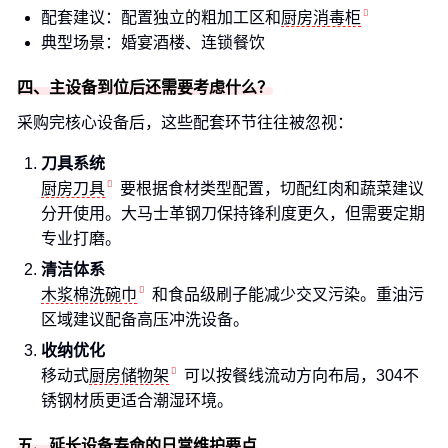
配套建议：配置独立的粗加工区和
厨房消毒柜
典型场景：婚宴酒楼、连锁餐饮
四、主设备到位后还需要考虑什么？
采购完核心设备后，这些配套环节往往被忽视：
刀具系统
厨房刀具
要根据食材类型配置，切配红肉和蔬菜建议
分开使用。大马士革钢刀保持锋利度更久，但需要定期
专业打磨。
清洁体系
木浆棉洗碗巾
和食品级刷子能减少交叉污染。重油污
区域建议配备高压冲洗设备。
收纳优化
移动式
厨房储物架
可以按餐线流动方向布局，304不
锈钢材质更适合潮湿环境。
五、延长设备寿命的日常维护要点