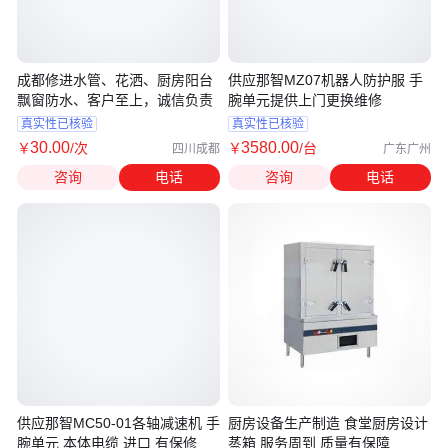
成都修进水管、花洒、厨房阳台
供应那智MZ07机器人防护服 手
飘窗防水、客户至上，诚信负责
腕单元提供上门更换维修
真实性已核验
真实性已核验
30
.00
3580
.00
￥
/次
￥
/台
四川成都
广东广州
咨询
电话
咨询
电话
供应那智MC50-01各轴减速机 手
厨房设备生产制造 食堂厨房设计
腕单元 本体电缆 进口 有保修
蒸箱 服务周到 质量有保障