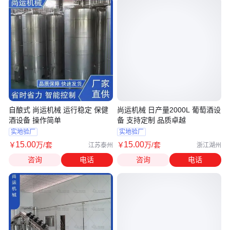
自酿式 尚运机械 运行稳定 保健
尚运机械 日产量2000L 葡萄酒设
酒设备 操作简单
备 支持定制 品质卓越
实地验厂
实地验厂
15
.00
15
.00
￥
万
/套
￥
万
/套
江苏泰州
浙江湖州
咨询
电话
咨询
电话