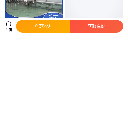
立即咨询
获取底价
主页
日产量2000L 保健酒设备 操作简
豪厨 商用厨具 厨具设备厂家 全
单 运行稳定 尚运机械
套设备一站式采购
实地验厂
真实性已核验
15
.00
6666
.00
￥
万
/套
￥
/套
浙江温州
江苏常州
咨询
电话
咨询
电话