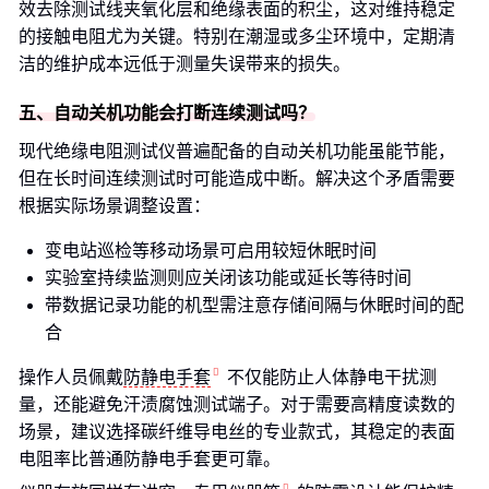
效去除测试线夹氧化层和绝缘表面的积尘，这对维持稳定
的接触电阻尤为关键。特别在潮湿或多尘环境中，定期清
洁的维护成本远低于测量失误带来的损失。
五、自动关机功能会打断连续测试吗？
现代绝缘电阻测试仪普遍配备的自动关机功能虽能节能，
但在长时间连续测试时可能造成中断。解决这个矛盾需要
根据实际场景调整设置：
变电站巡检等移动场景可启用较短休眠时间
实验室持续监测则应关闭该功能或延长等待时间
带数据记录功能的机型需注意存储间隔与休眠时间的配
合
操作人员佩戴
防静电手套
不仅能防止人体静电干扰测
量，还能避免汗渍腐蚀测试端子。对于需要高精度读数的
场景，建议选择碳纤维导电丝的专业款式，其稳定的表面
电阻率比普通防静电手套更可靠。