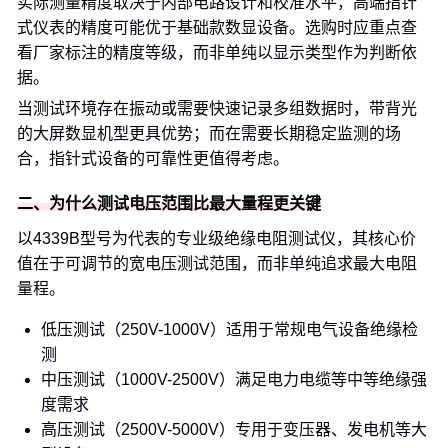
实际测量精度取决于内部电路设计和校准水平，高端指针
式仪表的精度可能优于基础款数显设备。选购时应重点查
看厂家标注的精度等级，而非单纯以显示类型作为判断依
据。
当测试环境存在振动或需要快速记录多组数据时，带背光
的大屏数显机型更具优势；而在需要长期稳定监测的场
合，指针式设备的可靠性更值得考虑。
二、为什么测试电压范围比最大量程更关键
以4339B型号为代表的专业级绝缘电阻测试仪，其核心价
值在于可调节的宽电压测试范围，而非单纯追求最大电阻
量程。
低压测试（250V-1000V）适用于常规电气设备绝缘检
测
中压测试（1000V-2500V）满足电力电缆等中等绝缘强
度需求
高压测试（2500V-5000V）专用于变压器、发电机等大