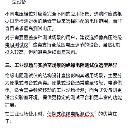
型设备
不同电压档位对应着完全不同的应用场景，选购时应该根
据日常检测对象的绝缘等级来选择匹配的电压范围，而非
盲目追求最高测试电压。
对于需要覆盖多种测试场景的用户，建议选择像
高压绝缘
电阻测试仪
这类支持全范围电压调节的设备，虽然初期
投入较高，但能避免后续重复采购。
三、工业现场与实验室场景的绝缘电阻测试仪选型差异
绝缘电阻测试仪的结构设计直接影响其适用场景，主要分
为便携式与台式两类。便携式设备通常重量较轻，电池供
电，适合需要频繁移动的工业现场检测；而台式设备则更
适合实验室环境，提供更稳定的测试平台和更丰富的功能
扩展。
在工业现场使用时，
便携式绝缘电阻测试仪
的优势在
于：