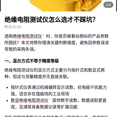
1/4
绝缘电阻测试仪怎么选才不踩坑？
昨天16:00
选购
绝缘电阻测试仪
时，你是否被看似相似的产品参数
所困扰？本文将帮你理清关键判断维度，避免因参数误读
导致的采购失误。
一、显示方式不等于精度等级
绝缘电阻测试仪的显示方式主要分为指针式和数显式两
种，但这与测量精度并无直接关联。
指针式仪表通过机械偏转显示读数，抗电磁干扰能力
强，适合存在强磁场的工业现场
数显绝缘电阻测试仪
提供数字读数，数据读取更直
观，且通常具备数据记录等扩展功能