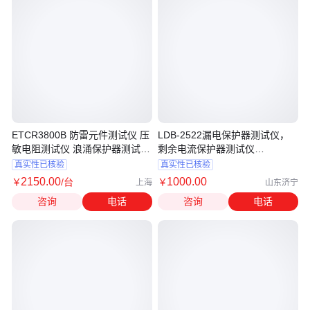
ETCR3800B 防雷元件测试仪 压
LDB-2522漏电保护器测试仪，
敏电阻测试仪 浪涌保护器测试仪
剩余电流保护器测试仪
ETCR3800A
（1000mA）
真实性已核验
真实性已核验
2150
.00
1000
.00
￥
/台
￥
上海
山东济宁
咨询
电话
咨询
电话