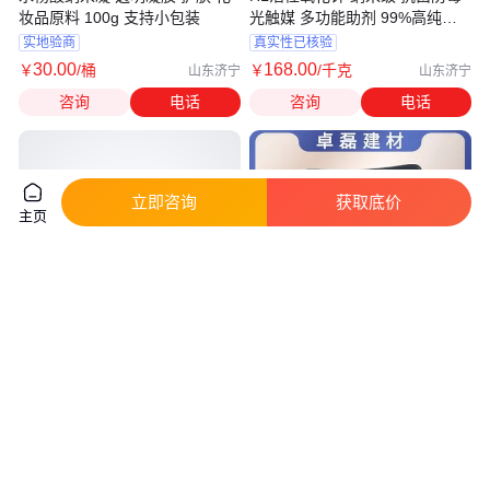
妆品原料 100g 支持小包装
光触媒 多功能助剂 99%高纯度
10kg包装
实地验商
真实性已核验
30
.00
168
.00
￥
/桶
￥
/千克
山东济宁
山东济宁
咨询
电话
咨询
电话
立即咨询
获取底价
主页
纳米仿瓷颗粒砂适用于儿童游乐
室内游乐场填充用纳米仿瓷颗粒
场沙坑填充使用 可以水洗且没有
可单色可混色水洗不掉色
棱角
真实性已核验
真实性已核验
3
.00
3
.00
￥
/千克
￥
/千克
河北石家庄
河北石家庄
咨询
电话
咨询
电话