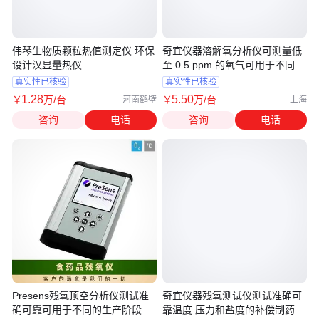
伟琴生物质颗粒热值测定仪 环保
奇宜仪器溶解氧分析仪可测量低
设计汉显量热仪
至 0.5 ppm 的氧气可用于不同的
生产
真实性已核验
真实性已核验
1
.28
5
.50
￥
万
/台
￥
万
/台
河南鹤壁
上海
咨询
电话
咨询
电话
Presens残氧顶空分析仪测试准
奇宜仪器残氧测试仪测试准确可
确可靠可用于不同的生产阶段食
靠温度 压力和盐度的补偿制药行