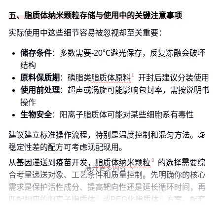
五、脂质体纳米颗粒存储与使用中的关键注意事项
实际使用中这些细节容易被忽视却至关重要：
储存条件
：多数需要-20℃避光保存，反复冻融会破坏
结构
原料保质期
：磷脂类
脂质体原料
开封后建议分装使用
使用前处理
：超声或涡旋可能影响包封率，需按说明书
操作
生物安全
：阳离子脂质体可能对某些细胞系有毒性
建议建立标准操作流程，特别是温度控制和混匀方法。🧊
稳定性差的配方可考虑现配现用。
从基因递送到疫苗开发，
脂质体纳米颗粒
的选择需要综
展开更多内容

合考量递送对象、工艺条件和质量控制。先明确你的核心
需求是保护活性成分、提高靶向性还是延长循环时间，再
匹配相应的
阳离子脂质体
或
PEG化脂质体
方案。配套
的
脂质体挤出器
和检测设备同样不可忽视。