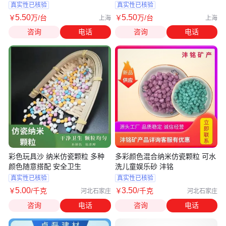
品行
业
真实性已核验
真实性已核验
5
.50
5
.50
￥
万
/台
￥
万
/台
上海
上海
咨询
电话
咨询
电话
彩色玩具沙 纳米仿瓷颗粒 多种
多彩颜色混合纳米仿瓷颗粒 可水
颜色随意搭配 安全卫生
洗儿童娱乐砂 沣铭
真实性已核验
真实性已核验
5
.00
3
.50
￥
/千克
￥
/千克
河北石家庄
河北石家庄
咨询
电话
咨询
电话