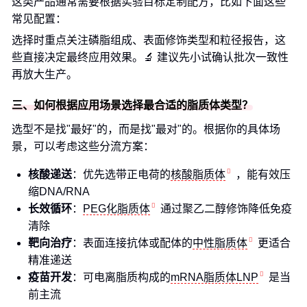
这类产品通常需要根据实验目标定制配方，比如下面这些
常见配置：
选择时重点关注磷脂组成、表面修饰类型和粒径报告，这
些直接决定最终应用效果。🔬 建议先小试确认批次一致性
再放大生产。
三、如何根据应用场景选择最合适的脂质体类型？
选型不是找"最好"的，而是找"最对"的。根据你的具体场
景，可以考虑这些分流方案：
核酸递送
：优先选带正电荷的
核酸脂质体
，能有效压
缩DNA/RNA
长效循环
：
PEG化脂质体
通过聚乙二醇修饰降低免疫
清除
靶向治疗
：表面连接抗体或配体的
中性脂质体
更适合
精准递送
疫苗开发
：可电离脂质构成的
mRNA脂质体LNP
是当
前主流