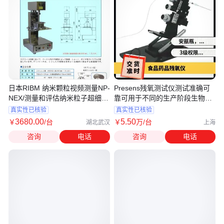
日本RIBM 纳米颗粒视频测量NP-
Presens残氧测试仪测试准确可
NEX/测量和评估纳米粒子超细气
靠可用于不同的生产阶段生物研
泡
发行
真实性已核验
真实性已核验
3680
.00
5
.50
￥
/台
￥
万
/台
湖北武汉
上海
咨询
电话
咨询
电话