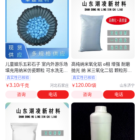
儿童娱乐五彩石子 室内外游乐场
高纯纳米氧化铝 α相 增强 耐磨
填充用纳米仿瓷颗粒 可水洗无异
抛光 纳 米三氧化二铝 颗粒形貌
味
好
真实性已核验
真实性已核验
3
.10
120
.00
￥
/千克
￥
/袋
河北石家庄
山东济宁
咨询
电话
咨询
电话