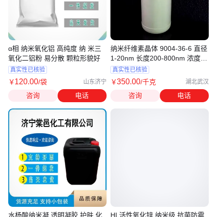
α相 纳米氧化铝 高纯度 纳 米三
纳米纤维素晶体 9004-36-6 直径
氧化二铝粉 易分散 颗粒形貌好
1-20nm 长度200-800nm 浓度
2.3%
真实性已核验
真实性已核验
120
.00
350
.00
￥
/袋
￥
/千克
山东济宁
湖北武汉
咨询
电话
咨询
电话
水杨酸纳米凝 透明凝胶 护肤 化
HL活性氧化锌 纳米级 抗菌防霉