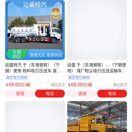
运盛特汽 于（东海钢铁）（宁
运盛 于（东海钢铁）、（宁钢使
钢）使用 粉料吸引压送车 直营
用） 煤厂粉尘吸引压送运输车
工厂
直营工厂
真实性已核验
真实性已核验
68
.00
68
.00
￥
万
/辆
￥
万
/辆
湖北武汉
湖北武汉
咨询
电话
咨询
电话