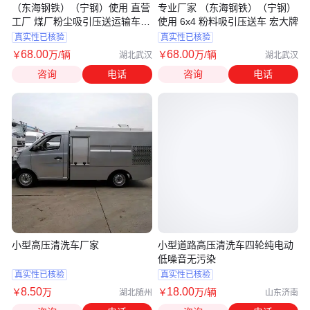
（东海钢铁）（宁钢）使用 直营
专业厂家 （东海钢铁）（宁钢）
工厂 煤厂粉尘吸引压送运输车
使用 6x4 粉料吸引压送车 宏大牌
6x4 运盛
真实性已核验
真实性已核验
68
.00
68
.00
￥
万
/辆
￥
万
/辆
湖北武汉
湖北武汉
咨询
电话
咨询
电话
小型高压清洗车厂家
小型道路高压清洗车四轮纯电动
低噪音无污染
真实性已核验
真实性已核验
8
.50
18
.00
￥
万
￥
万
/辆
湖北随州
山东济南