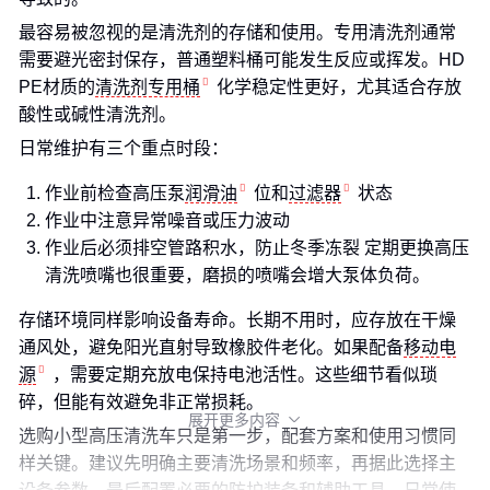
最容易被忽视的是清洗剂的存储和使用。专用清洗剂通常
需要避光密封保存，普通塑料桶可能发生反应或挥发。HD
PE材质的
清洗剂专用桶
化学稳定性更好，尤其适合存放
酸性或碱性清洗剂。
日常维护有三个重点时段：
作业前检查高压泵
润滑油
位和
过滤器
状态
作业中注意异常噪音或压力波动
作业后必须排空管路积水，防止冬季冻裂 定期更换高压
清洗喷嘴也很重要，磨损的喷嘴会增大泵体负荷。
存储环境同样影响设备寿命。长期不用时，应存放在干燥
通风处，避免阳光直射导致橡胶件老化。如果配备
移动电
源
，需要定期充放电保持电池活性。这些细节看似琐
碎，但能有效避免非正常损耗。
展开更多内容

选购小型高压清洗车只是第一步，配套方案和使用习惯同
样关键。建议先明确主要清洗场景和频率，再据此选择主