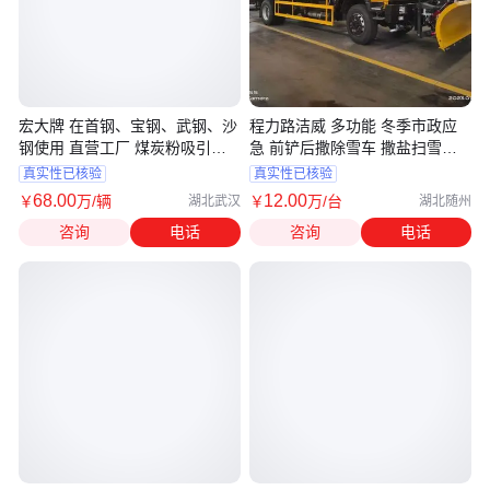
宏大牌 在首钢、宝钢、武钢、沙
程力路洁威 多功能 冬季市政应
钢使用 直营工厂 煤炭粉吸引压
急 前铲后撒除雪车 撒盐扫雪车
送车
工程黄
真实性已核验
真实性已核验
68
.00
12
.00
￥
万
/辆
￥
万
/台
湖北武汉
湖北随州
咨询
电话
咨询
电话