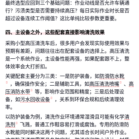
最终选型应回到三个基础问题：作业动线是否允许车辆通
行？污渍类型是否需要持续高压？每日实际作业时长是否
超过设备连续工作阈值？这比单纯比较参数更重要。
四、主设备之外，这些配套直接影响清洗效果
采购小型高压清洗车后，很多用户会发现实际使用效果与
预期有差距，问题往往出在配套设备的选择上。高压清洗
是一个系统作业，主设备性能再强，如果配套跟不上，整
体效率会大打折扣。
关键配套主要分为三类：一是防护装备，如
防滑防水靴
，确保操作安全；二是辅助工具，如
高压清洗喷嘴
、
高
压消防水带
等，影响作业范围和精度；三是后处理设
备，如
污水回收设备
，关系到环保合规和后续清理效
率。
以防护装备为例，清洗作业环境通常湿滑且可能有化学
清
洗剂
飞溅，普通工作鞋容易打滑或腐蚀。专用的防滑防
水靴能同时解决这两个问题，尤其适合长时间户外作业。