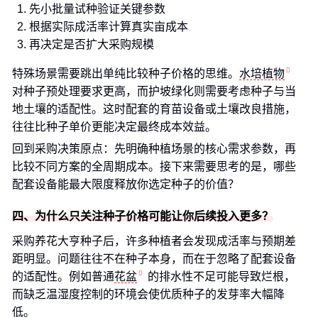
先小批量试种验证关键参数
根据实际成活率计算真实亩成本
再决定是否扩大采购规模
特殊场景需要跳出单纯比较种子价格的思维。
水培植物
对种子预处理要求更高，而护坡绿化则需要考虑种子与当
地土壤的适配性。这时配套的育苗设备或土壤改良措施，
往往比种子单价更能决定最终成本效益。
回到采购决策原点：先明确种植场景的核心需求参数，再
比较不同方案的全周期成本。接下来需要思考的是，哪些
配套设备能最大限度释放你选定种子的价值？
四、为什么只关注种子价格可能让你后续投入更多？
采购养花大亨种子后，许多种植者会发现成活率与预期差
距明显。问题往往不在种子本身，而在于忽略了配套设备
的适配性。例如普通
花盆
的排水性不足可能导致烂根，
而缺乏温湿度控制的环境会使优质种子的发芽率大幅降
低。