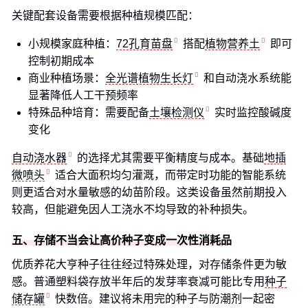
关键配套设备需要根据种植规模匹配：
小规模家庭种植：
72孔育苗盘
搭配
植物营养土
即可
控制初期成本
商业种植场景：
全光谱植物生长灯
和自动浇水系统能
显著降低人工干预频率
特殊品种培育：需要配备
土壤检测仪
实时监控酸碱度
变化
自动浇水器
的选择尤其需要平衡精度与成本。基础
地插
微喷头
适合大面积均匀灌溉，而带定时功能的智能系统
则更适合对水量敏感的幼苗阶段。这类设备虽然前期投入
较高，但能避免因人工浇水不均导致的补种损失。
五、存储不当会让高价种子变成一次性消耗品
优质养花大亨种子往往经过特殊处理，对存储条件更为敏
感。普通塑料袋存放半年后的发芽率衰减可能比专用
种子
储存罐
快数倍。建议将未用完的种子与防潮剂一起密