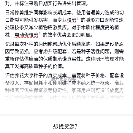
封，并标注采购日期实行先进先出管理。
日常修剪维护同样影响长期成本。使用普通剪刀造成的切
口撕裂可能引发病害，而专业
枝剪
的弧形刀口既能快速
处理枝条又减少植物应激反应。对于木质化程度高的植
株，
电动修枝剪
的效率优势会更加明显。
记录每次补种的原因能帮助优化后续采购。如果是设备原
因导致苗损，应考虑升级配套；若是种子活性问题，则需
重新评估供应商的保质期承诺真实性。这种闭环管理才能
真正发挥高质量种子的价值。
评估养花大亨种子的真实成本，需要将种子价格、配套设
展开更多内容

备投入、存储损耗率和使用维护成本纳入统一框架。商业
种植者应优先保证发芽稳定性，家庭用户则可适当放宽周
期追求操作简便性。记住：能让每粒种子发挥最大效能的
方案，才是真正的性价比之选。
想找货源？