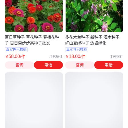
百日草种子 草花种子 春播花种
多花木兰种子 新种子 灌木种子
子 百日菊步步高种子批发
矿山复绿种子 边坡绿化
真实性已核验
真实性已核验
58
.00
18
.00
￥
/件
￥
/件
江苏宿迁
江苏宿迁
咨询
电话
咨询
电话