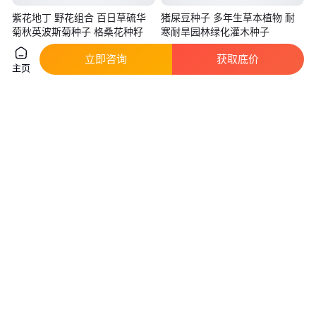
紫花地丁 野花组合 百日草硫华
猪屎豆种子 多年生草本植物 耐
菊秋英波斯菊种子 格桑花种籽
寒耐旱园林绿化灌木种子
真实性已核验
真实性已核验
立即咨询
获取底价
17
.00
20
.00
￥
/斤
￥
/件
江苏宿迁
江苏宿迁
主页
咨询
电话
咨询
电话
红柳柽柳种子行道绿化柳蚂蚁森
红叶石楠种子八角金盘种子黄杨
林红柳树种籽
种子冬青种子速生白蜡红花继木
种子
真实性已核验
真实性已核验
282
.00
45
.00
￥
/斤
￥
/斤
江苏宿迁
江苏盐城