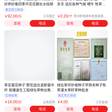
好养好看四季开花花期长水枝柳
多牙 适应各种气候 喂牛 牧草草
种子
真实性已核验
92
.00
0
.20
￥
/斤
￥
/个
江苏宿迁
贵州黔西南布依族苗族自
治州
咨询
电话
咨询
电话
草花菊花种子 野花组合波斯菊中
绿化草坪护坡种子早熟禾种子牧
杆 易播速生工程绿化草种出售花
草灌木草籽草种批发
籽
实地验商
真实性已核验
18
.00
4
.00
￥
/斤
￥
云南昆明
江苏盐城
咨询
电话
咨询
电话