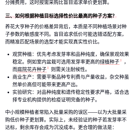
分摊费用，这时按需采购比盲目追求单价更划算。
三、如何根据种植目标选择性价比最高的种子方案？
养花大亨种子的价格差异背后，本质是不同种植场景对种
子参数的敏感度不同。盲目追求低价可能选错适配方案，
而精准匹配场景的选型才能实现真实性价比。
观赏种植：优先考虑发芽率和品种纯度，确保景观效果
稳定。例如室内盆栽可选用发芽率更高的
绿植种子
，
而
庭院花卉种子
则需关注耐候性。
商业生产：需要平衡品种专利费与产量收益，杂交种虽
然单价高但可能带来更高产出。
实验研究：对品种纯度和遗传稳定性要求严格，适合选
择专业机构提供的检疫证明完备的种子。
中小规模种植者常陷入批量采购的误区——以为大批量采
购低价种子更划算。实际上，未经验证的种子若发芽率不
达标，剩余库存会成为沉没成本。更合理的做法是：