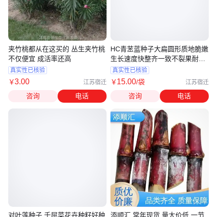
夹竹桃都从在这买的 丛生夹竹桃
HC青苤蓝种子大扁圆形质地脆嫩
不仅便宜 成活率还高
生长速度快整齐一致不裂果耐抽
苔
真实性已核验
真实性已核验
3
.00
15
.00
￥
￥
/袋
江苏宿迁
江苏宿迁
咨询
电话
咨询
电话
对叶莲种子 千屈菜花卉种籽好种
添顺汇 常年现货 量大价低 一节