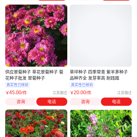
供应翠菊种子 草花翠菊种子 菊
草坪种子 四季常青 紫羊茅种子
花种子批发 翠菊种子
品种齐全 发芽率高 耐践踏
真实性已核验
真实性已核验
45
.00
20
.00
￥
/件
￥
/件
江苏宿迁
江苏宿迁
咨询
电话
咨询
电话