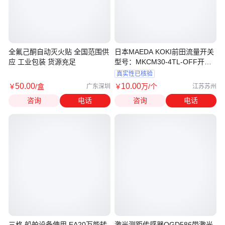
全氟己酮自动灭火贴 全国范围供
日本MAEDA KOKI前田流量开关
应 工业包装 货源充足
型号：MKCM30-4TL-OFF开关
为固定式
真实性已核验
50
.00
10
.00
￥
/盒
￥
万
/个
广东深圳
江苏苏州
咨询
电话
咨询
电话
三格 船舶设备使用 EA20万能转
激光测距传感器OGD586带激光