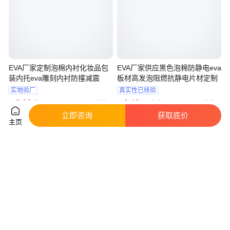
EVA厂家定制泡棉内衬化妆品包
EVA厂家供应黑色泡棉防静电eva
装内托eva雕刻内衬防撞减震
板材高发泡阻燃抗静电片材定制
实地验厂
真实性已核验
3
.68
0
.48
￥
/片
￥
/平方米
江苏苏州
江苏苏州
立即咨询
获取底价
咨询
电话
咨询
电话
主页