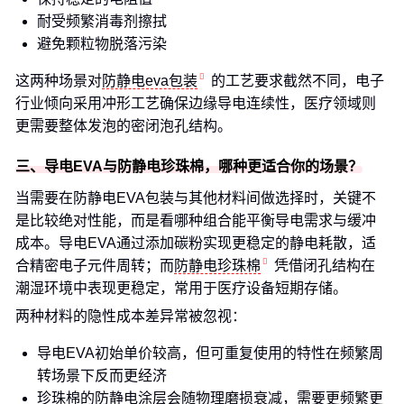
耐受频繁消毒剂擦拭
避免颗粒物脱落污染
这两种场景对
防静电eva包装
的工艺要求截然不同，电子
行业倾向采用冲形工艺确保边缘导电连续性，医疗领域则
更需要整体发泡的密闭泡孔结构。
三、导电EVA与防静电珍珠棉，哪种更适合你的场景？
当需要在防静电EVA包装与其他材料间做选择时，关键不
是比较绝对性能，而是看哪种组合能平衡导电需求与缓冲
成本。导电EVA通过添加碳粉实现更稳定的静电耗散，适
合精密电子元件周转；而
防静电珍珠棉
凭借闭孔结构在
潮湿环境中表现更稳定，常用于医疗设备短期存储。
两种材料的隐性成本差异常被忽视：
导电EVA初始单价较高，但可重复使用的特性在频繁周
转场景下反而更经济
珍珠棉的防静电涂层会随物理磨损衰减，需要更频繁更