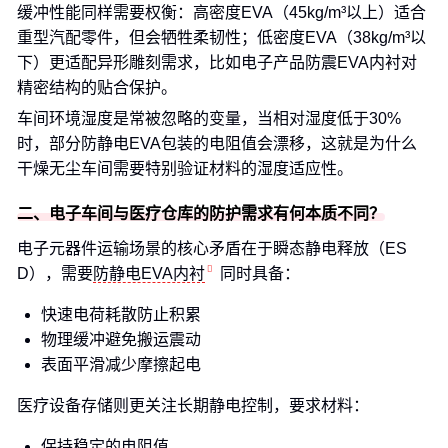
缓冲性能同样需要权衡：高密度EVA（45kg/m³以上）适合
重型汽配零件，但会牺牲柔韧性；低密度EVA（38kg/m³以
下）更适配异形雕刻需求，比如电子产品防震EVA内衬对
精密结构的贴合保护。
车间环境湿度是常被忽略的变量，当相对湿度低于30%
时，部分防静电EVA包装的电阻值会漂移，这就是为什么
干燥无尘车间需要特别验证材料的湿度适应性。
二、电子车间与医疗仓库的防护需求有何本质不同？
电子元器件运输场景的核心矛盾在于瞬态静电释放（ES
D），需要
防静电EVA内衬
同时具备：
快速电荷耗散防止积累
物理缓冲避免搬运震动
表面平滑减少摩擦起电
医疗设备存储则更关注长期静电控制，要求材料：
保持稳定的电阻值