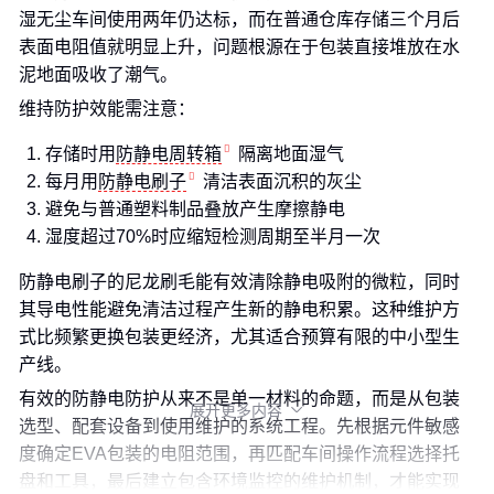
湿无尘车间使用两年仍达标，而在普通仓库存储三个月后
表面电阻值就明显上升，问题根源在于包装直接堆放在水
泥地面吸收了潮气。
维持防护效能需注意：
存储时用
防静电周转箱
隔离地面湿气
每月用
防静电刷子
清洁表面沉积的灰尘
避免与普通塑料制品叠放产生摩擦静电
湿度超过70%时应缩短检测周期至半月一次
防静电刷子的尼龙刷毛能有效清除静电吸附的微粒，同时
其导电性能避免清洁过程产生新的静电积累。这种维护方
式比频繁更换包装更经济，尤其适合预算有限的中小型生
产线。
有效的防静电防护从来不是单一材料的命题，而是从包装
展开更多内容

选型、配套设备到使用维护的系统工程。先根据元件敏感
度确定EVA包装的电阻范围，再匹配车间操作流程选择托
盘和工具，最后建立包含环境监控的维护机制，才能实现