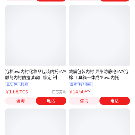
泡棉eva内衬化妆品包装内托EVA
减震包装内衬 异形防静电EVA泡
雕刻内衬防撞减震厂家定 制
棉 工具箱一体成型eva内托
真实性已核验
真实性已核验
1
.68
14
.50
￥
/PCS
￥
/个
江苏苏州
咨询
电话
咨询
电话