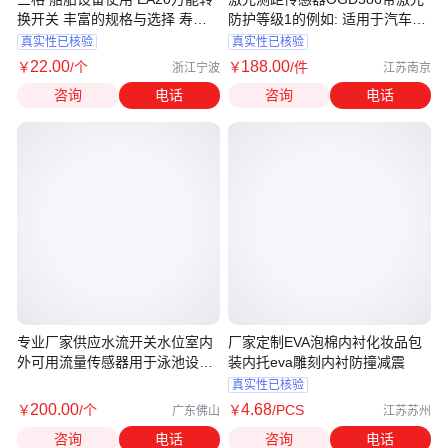
换开关 丰富的规格与选择 寿命
防护等级1的例如: 适用于汽车行
更长
业
真实性已核验
真实性已核验
22
.00
188
.00
￥
/个
￥
/件
浙江宁波
江苏南京
咨询
电话
咨询
电话
专业厂家供应水流开关水位室内
厂家定制EVA泡棉内衬化妆品包
外可用流量传感器用于泳池设备
装内托eva雕刻内衬防撞减震
批发
真实性已核验
200
.00
4
.68
￥
/个
￥
/PCS
广东佛山
江苏苏州
咨询
电话
咨询
电话