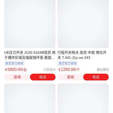
UE压力开关 J120-S164B现货 用
行程开关特点 现货 中型 限位开
于爆炸区域及强腐蚀环境 美国原
关 T.441-11y-ue-243
装进口
真实性已核验
真实性已核验
5800
.00
1260
.00
￥
/台
￥
/个
江苏苏州
湖北黄冈
咨询
电话
咨询
电话