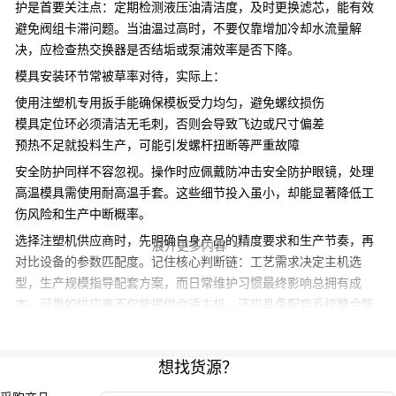
护是首要关注点：定期检测
液压油
清洁度，及时更换滤芯，能有效
避免阀组卡滞问题。当油温过高时，不要仅靠增加冷却水流量解
决，应检查热交换器是否结垢或泵浦效率是否下降。
模具安装环节常被草率对待，实际上：
使用
注塑机专用扳手
能确保模板受力均匀，避免螺纹损伤
模具定位环必须清洁无毛刺，否则会导致飞边或尺寸偏差
预热不足就投料生产，可能引发螺杆扭断等严重故障
安全防护同样不容忽视。操作时应佩戴
防冲击安全防护眼镜
，处理
高温模具需使用
耐高温手套
。这些细节投入虽小，却能显著降低工
伤风险和生产中断概率。
选择注塑机供应商时，先明确自身产品的精度要求和生产节奏，再
展开更多内容

对比设备的参数匹配度。记住核心判断链：工艺需求决定主机选
型，生产规模指导配套方案，而日常维护习惯最终影响总拥有成
本。可靠的供应商不仅能提供合适主机，还应具备配套系统整合能
力和持续的技术支持。
想找货源？