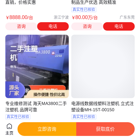
直销，价格实惠
制品生产优选 高效精准
真实性已核验
8888
.00
80
.00
￥
/台
￥
万
/台
浙江宁波
广东东莞
咨询
电话
咨询
电话
专业维修测试 海天MA3800二手
电源线数据线塑料注塑机 立式注
注塑机 品牌可靠
塑设备MH-15T-00150
真实性已核验
真实性已核验
1
.00
3
.98
￥
万
/台
￥
万
/台
广东东莞
广东东莞
立即咨询
获取底价
主页
咨询
电话
咨询
电话