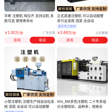
华希 注塑机 吨位齐 支持试机 多
立式高速注塑机 可以自动报警
款可选 使用寿命长
多行业适用 泗英 全自动
真实性已核验
1
.00
3
.68
￥
万
/台
￥
万
/台
广东东莞
山东聊城
咨询
电话
咨询
电话
小型注塑机 注塑生产线自动化系
004_BM多色注塑机 二十年多组
统 泗英 全自动 可以自动报警
分注塑经验，品种多，规格全