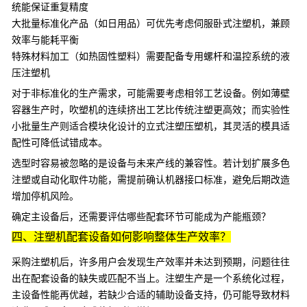
统能保证重复精度
大批量标准化产品（如日用品）可优先考虑
伺服卧式注塑机
，兼顾
效率与能耗平衡
特殊材料加工（如热固性塑料）需要配备专用螺杆和温控系统的
液
压注塑机
对于非标准化的生产需求，可能需要考虑相邻工艺设备。例如薄壁
容器生产时，
吹塑机
的连续挤出工艺比传统注塑更高效；而实验性
小批量生产则适合模块化设计的
立式注塑压塑机
，其灵活的模具适
配性可降低试错成本。
选型时容易被忽略的是设备与未来产线的兼容性。若计划扩展多色
注塑或自动化取件功能，需提前确认机器接口标准，避免后期改造
增加停机风险。
确定主设备后，还需要评估哪些配套环节可能成为产能瓶颈？
四、注塑机配套设备如何影响整体生产效率？
采购注塑机后，许多用户会发现生产效率并未达到预期，问题往往
出在配套设备的缺失或匹配不当上。注塑生产是一个系统化过程，
主设备性能再优越，若缺少合适的辅助设备支持，仍可能导致材料