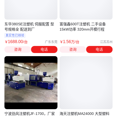
东华380SE注塑机 伺服配置 型
富强鑫600T注塑机 二手设备
号规格全 配送到厂
15kW功率 320mm开模行程
真实性已核验
1688
.00
1
.56
￥
/台
￥
万
/台
广东东莞
江苏苏州
咨询
电话
咨询
电话
宁波劲风注塑机JF-1700，厂家
海天注塑机MA24000 大型塑料