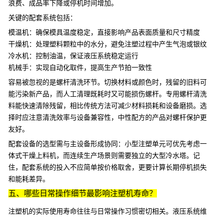
浪费、成品率下降或停机时间增加。
关键的配套系统包括：
模温机
：确保模具温度稳定，直接影响产品表面质量和尺寸精度
干燥机
：处理
塑料颗粒
中的水分，避免注塑过程中产生气泡或银纹
冷水机
：控制油温，保证液压系统稳定运行
机械手
：实现自动化取件，提高生产节拍一致性
容易被忽视的是螺杆清洗环节。切换材料或颜色时，残留的旧料可
能污染新产品，而人工清理既耗时又可能损伤螺杆。专用
螺杆清洗
料
能快速清除残留，相比传统方法可减少材料损耗和设备磨损。选
择时应注意清洗效率与设备兼容性，中性配方的产品对螺杆保护更
友好。
配套设备的选型需与主设备形成协同：小型注塑单元可优先考虑一
体式干燥上料机，而连续生产场景则需要独立的大型冷水塔。记
住，配套系统的投入不应简单按价格取舍，更要计算长期停机损失
和能耗差异。
五、哪些日常操作细节最影响注塑机寿命？
注塑机的实际使用寿命往往与日常操作习惯密切相关。液压系统维