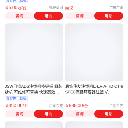
真实性已核验
5
.00
￥
万
/台
面议
福建莆田
广东广州
咨询
电话
咨询
电话
JSW日钢ADS注塑机按键板 原装
思纬住友注塑机E-EV-A-HD CT-6
拆机 可维修可置换 快速高效恢
SPEC高循环容器注塑 机
复生产
真实性已核验
450
.00
888
.00
￥
/个
￥
/台
广东东莞
广东东莞
咨询
电话
咨询
电话