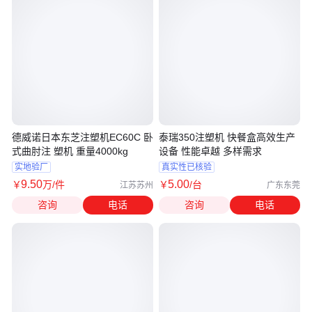
德威诺日本东芝注塑机EC60C 卧
泰瑞350注塑机 快餐盒高效生产
式曲肘注 塑机 重量4000kg
设备 性能卓越 多样需求
实地验厂
真实性已核验
9
.50
5
.00
￥
万
/件
￥
/台
江苏苏州
广东东莞
咨询
电话
咨询
电话