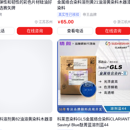
弹性和韧性的彩色片材硅油好
金属络合染料溶剂黄21油溶黄染料木器
选赛矢牌
染料
四、染色设备与助剂如何协同适配？
牌
真实性已核验
帝王品牌
65
.00
采购主设备后，许多用户常忽略配套系统的适配性，导致染料
江苏苏州
浙江杭
￥
性能无法充分发挥。以
染色槽
为例，不锈钢材质虽耐腐蚀，
电话
在线咨询
查看电话
在线咨询
但若与
染料溶剂
化学性质不匹配，长期使用仍可能出现槽体
腐蚀或染料污染问题。
关键配套需同步考虑三方面：
辅助设备：如
染料搅拌器
的转速需与主设备循环系统匹
配，避免因混合不均导致色差
化学助剂：
固色剂
的选择直接影响染色牢度，例如牛仔布
需专用
高浓环保固色剂
防护装备：耐酸碱手套和
防护眼镜
等需根据染料特性配置
实际案例中，某纺织厂因未同步升级pH调节系统，导致4系染
料溶剂黄82油溶黄染料木器漆
科莱恩染料GLS金属络合染料CLARIAN
料在碱性环境下出现色光偏移。这种隐性成本往往在批量生产
Savinyl Blue酞菁蓝溶剂蓝44