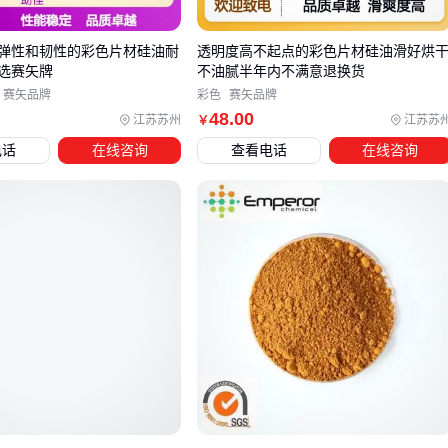
若涉及食品级或医疗用途，则需考虑
天然染料
的生物相容
性
弹性和韧性的彩色片材硅油耐
透明度高不起点的彩色片材硅油滑好烘
对成本敏感且不需要极端耐候性的日常纺织品染色，
活性染
选赛矢牌
不油腻半年内不满意退换货
料
可能更具性价比
赛矢品牌
彩色
赛矢品牌
48
.00
江苏苏州
江苏苏
￥
金属络合染料特别适合需要同时满足耐光性和化学稳定性的工
电话
在线咨询
查看电话
在线咨询
业场景。例如喷墨印刷中，溶剂黑29这类产品能保持油墨系统
长期稳定，而普通
酸性染料
在相同条件下可能出现分层或色
变。但要注意其不溶于水的特性会限制在水性体系中的应用。
天然染料作为环保替代方案，其价值体现在对安全性和特殊色
泽的需求场景。虫胶红色素等食用级产品虽然色牢度相对较
弱，但在食品包装和化妆品领域具有不可替代性。这类选择往
往需要配套调整染色工艺温度和时间参数。
最终决策应建立在对基材特性、使用环境和后续加工要求的系
统评估上。选定染料类型后，还需要确认现有设备能否满足其
特殊的溶解性或温度要求，避免出现工艺适配问题。