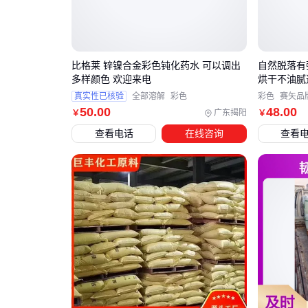
比格莱 锌镍合金彩色钝化药水 可以调出
自然脱落有
多样颜色 欢迎来电
烘干不油腻
真实性已核验
全部溶解
彩色
彩色
赛矢品
50
.00
48
.00
广东揭阳
￥
￥
查看电话
在线咨询
查看