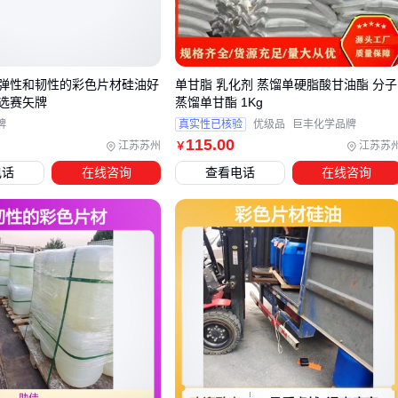
棉麻类织物更关注渗透均匀性
化纤混纺需优先考虑温度稳定性
高支纱面料侧重迁移率控制
弹性和韧性的彩色片材硅油好
单甘脂 乳化剂 蒸馏单硬脂酸甘油酯 分子
选赛矢牌
蒸馏单甘酯 1Kg
实验室小样与量产效果的差距，通常源于对染料批次一致性和
牌
真实性已核验
优级品
巨丰化学品牌
设备适配性的忽视。建议先验证染料在特定设备参数下的表现
115
.00
江苏苏州
江苏苏
￥
再批量采购。
电话
在线咨询
查看电话
在线咨询
三、何时该坚持4系染料，何时需要转向其他类型？
面对参数相似但效果差异显著的染料选型困境，关键在于识别
应用场景的核心需求。4系染料作为
金属络合染料
的代表，
优势在于高色强度和耐高温特性，但这并不意味着它是所有染
色场景的最优解。
当需要油墨或涂料的高透明度与光泽度时，4系染料的金属
合结构能提供稳定表现