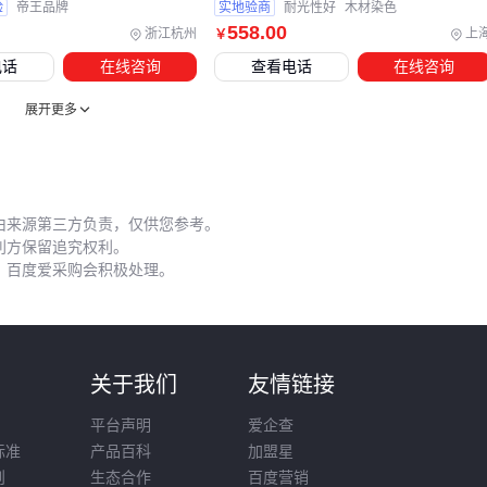
后才暴露。建议在设备采购阶段就要求供应商提供完整的化学
验
帝王品牌
实地验商
耐光性好
木材染色
558
.00
兼容性报告。
浙江杭州
上
￥
电话
在线咨询
查看电话
在线咨询
配套系统的选择逻辑应遵循‘先工艺后设备’原则：先明确染料
织物的反应机理，再反向推导所需的
温度控制器
、染色槽容
展开更多
积等参数。例如活性染料需要更精确的温控系统，而酸性染料
则对搅拌均匀性要求更高。
五、为什么相同配方会出现效果波动？
由来源第三方负责，仅供您参考。
利方保留追究权利。
实验室小样与量产效果的差异，往往源于容易被忽视的工艺细
，百度爱采购会积极处理。
节。染料搅拌器的工作效率就是典型变量——立式搅拌机虽然
节省空间，但对高粘度染料的剪切力可能不足，导致分散不
均。
则
关于我们
友情链接
三个关键控制点常被低估：
平台声明
爱企查
染料预处理：粉末染料需先用溶剂充分润湿，避免直接投入
标准
产品百科
加盟星
主槽结块
则
生态合作
百度营销