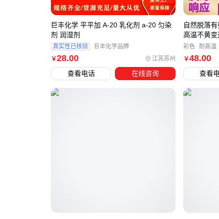
巨丰化学 平平加 A-20 乳化剂 a-20 匀染
自然脱落有
剂 润湿剂
高温不黄变
真实性已核验
巨丰化学品牌
彩色
耐高温
28
.00
48
.00
江苏苏州
￥
￥
查看电话
在线咨询
查看