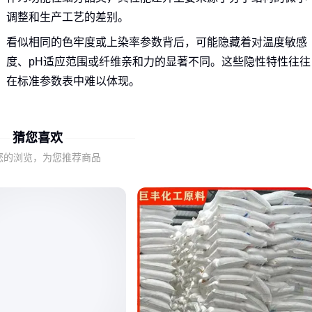
调整和生产工艺的差别。
看似相同的色牢度或上染率参数背后，可能隐藏着对温度敏感
度、pH适应范围或纤维亲和力的显著不同。这些隐性特性往往
在标准参数表中难以体现。
理解4系染料的技术坐标，需要从三个维度切入：
猜您喜欢
基础化学结构的官能团差异
生产工艺导致的分子量分布
您的浏览，为您推荐商品
添加剂配方对稳定性的影响
二、如何通过关键指标匹配实际染色需求？
染色效果的差异往往源于对核心性能指标的误读。例如，同样
标注‘高色牢度’的4系染料，在耐光性和耐洗性上可能存在此消
彼长的关系。
选择时需重点考察染料与目标纤维的适配性：