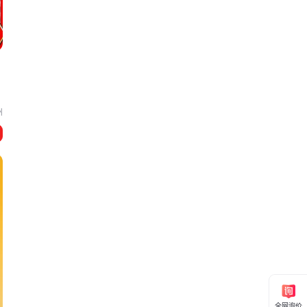
州
其
络
全网询价