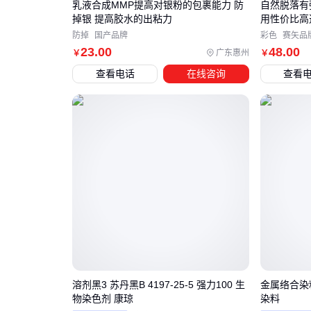
乳液合成MMP提高对银粉的包裹能力 防
自然脱落有
掉银 提高胶水的出粘力
用性价比高
防掉
国产品牌
彩色
赛矢品
23
.00
48
.00
广东惠州
￥
￥
查看电话
在线咨询
查看
溶剂黑3 苏丹黑B 4197-25-5 强力100 生
金属络合染
物染色剂 康琼
染料