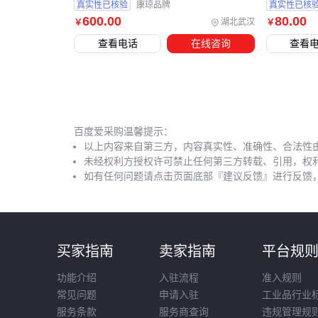
真实性已核验
康琼品牌
真实性已核
600
.00
80
.00
湖北武汉
￥
￥
查看电话
在线咨询
查看
百度爱采购温馨提示：
以上内容来自第三方，内容真实性、准确性、合法性
未经权利方授权许可禁止任何第三方转载、引用，权
如有任何问题请点击页面底部『建议反馈』进行反馈
买家指南
卖家指南
平台规
功能介绍
入驻流程
准入规则
常见问题
申请入驻
工业品行业
服务条款
服务商查询
违规管理规