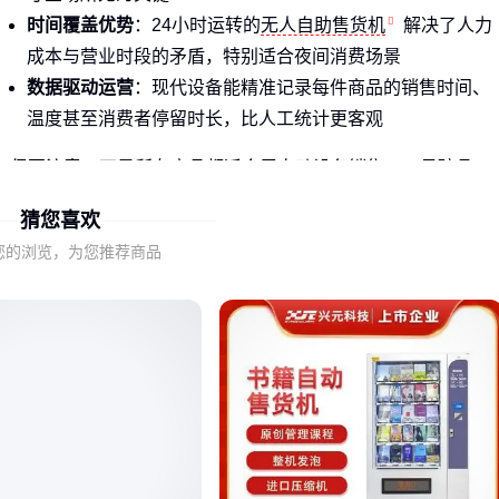
时间覆盖优势
：24小时运转的
无人自助售货机
解决了人力
成本与营业时段的矛盾，特别适合夜间消费场景
数据驱动运营
：现代设备能精准记录每件商品的销售时间、
温度甚至消费者停留时长，比人工统计更客观
但要注意，不是所有商品都适合用自动设备销售——易碎品、
高单价奢侈品等仍需谨慎评估。⚡️ 先想清楚你要卖什么，再考
猜您喜欢
虑设备选型。
您的浏览，为您推荐商品
二、现代贩卖机与传统设备的核心差异在哪里？
传统投币式机器和新型设备的区别，就像功能机和智能手机的
代际差异：
交互方式
：从机械按钮到22寸触屏+动态视觉识别，操作体
直接影响转化率
温控能力
：双压缩机制冷系统能让冰淇淋保持-18℃恒温，而