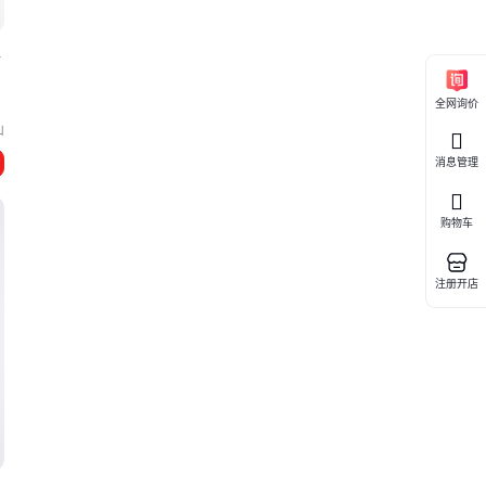
零
全网询价
山
消息管理
购物车
注册开店