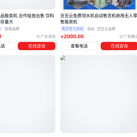
特殊时段需求场景（酒店/夜经济区）
用品贩卖机 合作投放出售 饮料
豆豆云免费领水机自动售货机商用无人
隐私商品
：钢制机身的
成人用品贩卖机
需要重点考虑防盗
储存量大
售贩卖机
和隐私设计
验
智莱品牌
真实性已核验
自动
豆豆云品牌
应急商品
：凌晨时段卫生用品、充电器等长尾需求更突出
0
2000
.00
广东深圳
广东佛
￥
电话
在线咨询
查看电话
在线咨询
生鲜冷链场景（社区/商超）
短保商品
：带双层防爆玻璃的冷藏设备，温度波动控制在
±1℃以内
称重商品
：动态视觉识别比传统重力感应更精准，适合散装
蔬果
⚡️ 先画出你的客户画像，再倒推设备功能需求，而不是被设备
参数带着走。
四、买了主设备后，还需要哪些配套系统？
很多采购者直到设备进场才发现这些隐藏需求：