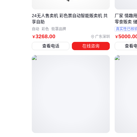
24无人售卖机 彩色票自动智能贩卖机 共
厂家 情趣
享自助
零食贩卖 
自动
彩色
街罩品牌
真实性已核
3268
.00
5000
.0
广东深圳
￥
￥
查看电话
在线咨询
查看