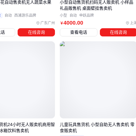
鲜花自动售卖机无人蔬菜水果
小型自动售货机扫码无人贩卖机 小样品
礼品贩售机 桌面壁挂售卖机
库存管理
：
售货机管理系统
要能同步手机端查看实时库
验
自动
西浦游乐品牌
小型
自动
申跃品牌
存，避免出现"显示有货实际空缺"的尴尬
4000
.00
广东广州
上
￥
货道适配
：卖瓶装饮料和卖盒饭需要的
售货机货道
结构完
电话
在线咨询
查看电话
在线咨询
全不同，后期改造成本很高
现金处理
：景区等现金使用率高的场所，要特别关注
售货机
纸币器
的防伪和容量
⚡️ 配套系统的投入可能占整体预算的20-30%，但这笔钱绝对不
能省。
五、运营中容易被忽视的关键维护点
触摸屏校准
：商用场景下
售货机触摸屏
每天被点击数百
次，每月至少需要一次专业校准
纸币器维护
：人民币更新换代时，要及时升级
售货机纸钞器
货机24小时无人贩卖机商用智
儿童玩具售货机 小型自助无人售卖机 零
的识别模块
冰箱饮料售卖机
食贩卖机