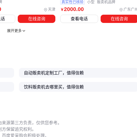
牌
真实性已核验
小型
贩卖机品牌
冷凝水处理
：制冷设备底部积水槽需要每周清理，否则可能
0
2000
.00
天津
广东广
￥
引发电路故障
电话
在线咨询
查看电话
在线咨询
⚡️ 把维护成本计入运营预算，比事后支付高昂维修费更明智。
展开更多
从
冰淇淋贩卖机
到
零食贩卖机
，选型的本质是匹配"商品特
性-场景需求-设备能力"三角关系。记住：没有万能设备，只有
最适合的解决方案。
自动贩卖机定制工厂，值得信赖
饮料贩卖机去哪里买，值得信赖
由来源第三方负责，仅供您参考。
利方保留追究权利。
，百度爱采购会积极处理。