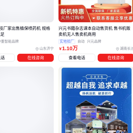
普通单压缩机设备温差可能达到5℃
支付生态
：支持扫码/刷脸/NFC的机器，比纯现金设备日均
售额平均高出30%
技厂家出售植保喷药机 规格
兴元书籍杂志课本自动售货机 售书机贩
生鲜品类对设备要求最苛刻，需要同时解决称重、保鲜和防损
充足
卖机无人售卖机商用
问题。这类场景更适合带AI视觉识别的
生鲜自动售货机
，它
中重智能品牌
实地验厂
自动
兴元品牌
能自动记录取出商品的重量变化。
1
.10
万
山东济宁
湖南长
￥
电话
在线咨询
查看电话
在线咨询
⚡️ 设备的核心价值不在于"自动售卖"，而在于"比人工更好地解
决特定场景痛点"。
三、根据你的业务场景，哪种贩卖机最合适？
高频即时消费场景（写字楼/学校）
现制饮品
：带瑞士研磨器的
咖啡贩卖机
60秒出杯，适合早
餐高峰时段
速食简餐
：有微波速热功能的设备能在3分钟内完成餐食复