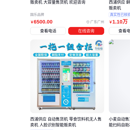
贩卖机 大容量售货机 欢迎咨询
西浦供应 
贩卖机
国乐品牌
真实性已核
6500
.00
1
.10
万
广东广州
￥
￥
查看电话
在线咨询
查看
西浦供应 自动售货机 零食饮料机无人售
小麦自动售
卖机 人脸识别智能贩卖机
能扫码自助