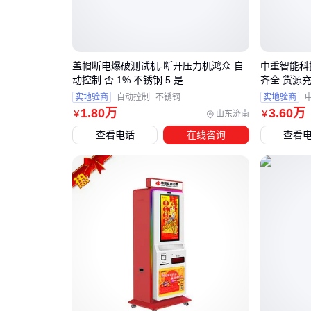
盖帽断电爆破测试机-断开压力机鸿众 自
中重智能科
动控制 否 1% 不锈钢 5 是
齐全 货源
实地验商
自动控制
不锈钢
实地验商
1
.80
万
3
.60
万
山东济南
￥
￥
查看电话
在线咨询
查看