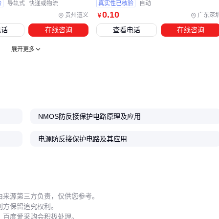
得住异常，也要不影响正常工况。
验
导轨式
快递或物流
真实性已核验
自动
0
.10
贵州遵义
广东深
￥
电话
在线咨询
查看电话
在线咨询
展开更多
NMOS防反接保护电路原理及应用
电源防反接保护电路及其应用
由来源第三方负责，仅供您参考。
利方保留追究权利。
，百度爱采购会积极处理。