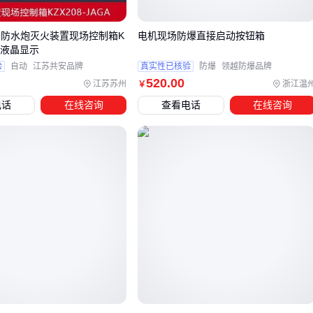
需要实时监测反接状态（通过驱动电路反馈）
消防水炮灭火装置现场控制箱K
电机现场防爆直接启动按钮箱
负载电流超过20A的场合
ED液晶显示
经验法则
：5A以下电流优先考虑二极管方案，超过10A建议评
验
自动
江苏共安品牌
真实性已核验
防爆
领越防爆品牌
520
.00
江苏苏州
浙江温
￥
估MOS管方案性价比。
电话
在线咨询
查看电话
在线咨询
四、装完主电路还要配哪些保护器件？
完整的电源保护系统需要多层防御：
前级防护
：在
防反接保护电路
前加装快熔型
保险丝
，应
对极端短路情况
后级缓冲
：大容量电解电容并联在
电路保护模块
输出端，
吸收瞬时脉冲
状态监测
：通过
接线端子
引出保护动作信号，方便远程监
控
隐藏成本
：忽略
PCB板
散热设计可能导致保护器件提前老