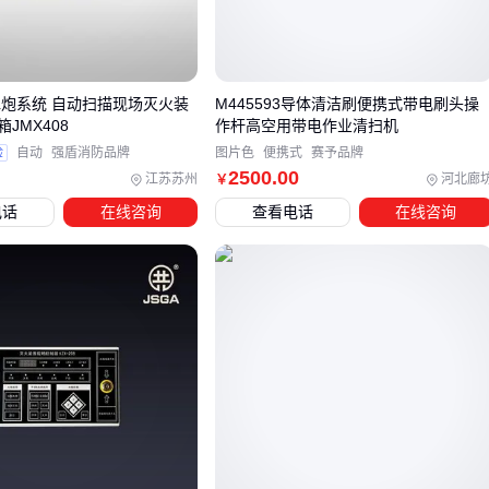
实际应用中，
低阻抗防反接二极管
这类器件最常用——它就
像电路中的"止逆阀"，反向电压到来时自动关断，正向导通时
几乎不发热。
水炮系统 自动扫描现场灭火装
M445593导体清洁刷便携式带电刷头操
JMX408
作杆高空用带电作业清扫机
关键细节
：保护电路的安装位置要尽量靠近电源输入端，否则
验
自动
强盾消防品牌
图片色
便携式
赛予品牌
长导线电感可能削弱保护效果。
2500
.00
江苏苏州
河北廊
￥
电话
在线咨询
查看电话
在线咨询
三、二极管还是MOS管？两种方案的取舍之道
根据负载特性选择保护方案，可以避免过度设计：
选二极管方案当
：
设备对电源压降不敏感（如电机类负载）
需要即插即用免调试（如现场快速更换部件）
预算严格受限的批量应用
选MOS管方案当
：
系统对电源效率要求苛刻（如太阳能供电设备）