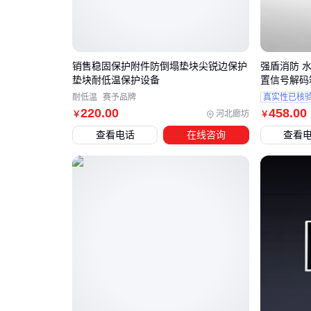
销售稳固保护附件防倒塌垫块尖锐边保护
强盾消防 
垫块耐低温保护设备
置信号解码箱
耐低温
赛予品牌
真实性已核
220
.00
458
.00
河北廊坊
￥
￥
查看电话
在线咨询
查看