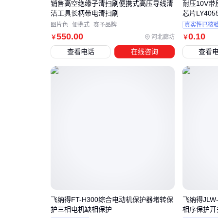
销售高空绝缘子清扫刷便携式高压导线清
耐压10V
洁工具长柄带电清扫刷
芯片LY405
图片色
便携式
赛予品牌
真实性已核
550
.00
0
.10
河北廊坊
￥
￥
查看电话
在线咨询
查看
飞纳得FT-H300综合电动机保护器堵转保
飞纳得JLW
护三相电机缺相保护
相序保护开