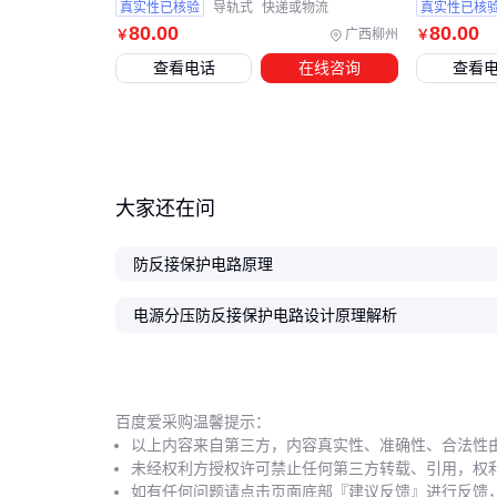
真实性已核验
导轨式
快递或物流
真实性已核
80
.00
80
.00
广西柳州
￥
￥
查看电话
在线咨询
查看
大家还在问
防反接保护电路原理
电源分压防反接保护电路设计原理解析
百度爱采购温馨提示：
以上内容来自第三方，内容真实性、准确性、合法性
未经权利方授权许可禁止任何第三方转载、引用，权
如有任何问题请点击页面底部『建议反馈』进行反馈