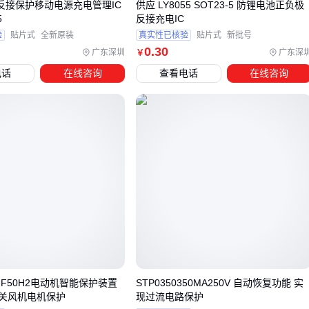
带反接保护移动电源充电管理IC
供应 LY8055 SOT23-5 防锂电池正负极
化，建议留出2倍余量。
5
反接充电IC
验
贴片式
全新原装
真实性已核验
贴片式
新批号
五、通电前必查：这些参数偏差可能让保护失效
0
.30
广东深圳
广东深
￥
电话
在线咨询
查看电话
在线咨询
电压阈值
：标称24V的系统，实际空载电压可能达28V，要
认保护器件耐压值
温度降额
：机柜内夏季温度可能超50℃，器件参数需按高温
工况重新核算
并联风险
：多个
防反接保护二极管
并联使用时，要测试均
流情况
实测建议
：用可调电源模拟反接测试，观察保护动作时电流波
形是否出现振荡。
防反接保护不是"装上就完事"的配件，选对方案只是第一步。
实际应用中要结合
过压保护电路
做系统级防护，必要时通过
-F50H2电动机智能保护装置
STP0350350MA250V 自动恢复功能 实
IC载板定制
集成多重保护功能。记住：好的电路设计既要防
关风机电机保护
现过流电路保护