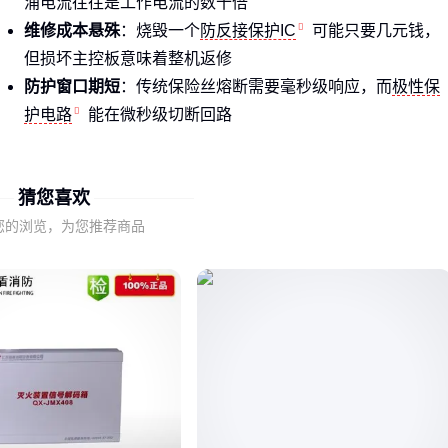
涌电流往往是工作电流的数十倍
维修成本悬殊
：烧毁一个
防反接保护IC
可能只要几元钱，
但损坏主控板意味着整机返修
防护窗口期短
：传统保险丝熔断需要毫秒级响应，而
极性保
护电路
能在微秒级切断回路
工业环境里插错线、端子松动、误操作难以完全避免，这类保
护电路相当于给电源入口加了道"单向阀"。
猜您喜欢
您的浏览，为您推荐商品
二、从原理到接线：防反接电路的核心保护机制
防反接方案本质都是控制电流单向流动，但实现方式各有特
点：
二极管方案
：像单向阀门简单可靠，但会带来0.5-1V压降
MOS管方案
：通过控制导通方向实现近乎零损耗，但需要配
合驱动电路
继电器方案
：适合大电流场景，但存在机械寿命限制