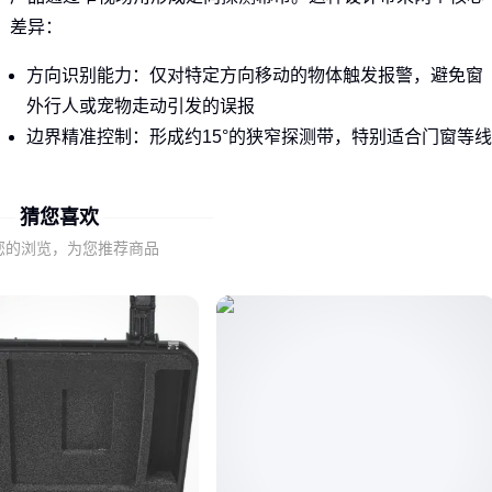
差异：
方向识别能力：仅对特定方向移动的物体触发报警，避免窗
外行人或宠物走动引发的误报
边界精准控制：形成约15°的狭窄探测带，特别适合门窗等线
性边界防护
猜您喜欢
这种协同机制使得红外幕帘探测器成为周界防护的首选方案，
尤其适合需要区分内外移动信号的场景。
您的浏览，为您推荐商品
二、哪些场景必须考虑幕帘式特殊设计
当防护区域存在明确的单向入侵风险时，普通红外探测器的全
向监测反而会成为劣势。典型场景包括：
外推式窗户防护：需区分从外破窗与室内正常活动
商铺玻璃门监控：防止室外徘徊触发误报，同时确保破门入
侵及时报警