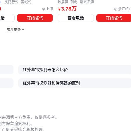
验
皮托管式
套帽式
触摸屏
耐电
斯玄品牌
环境干扰源需要提前排查：
0
3
.78
万
上海
浙江绍
￥
空调出风口直吹会导致温度场变化引发误报
电话
在线咨询
查看电话
在线咨询
窗帘摆动可能进入探测区域形成干扰
展开更多
宠物活动频繁区域需选择带宠物免疫功能的型号 定期用
设备
清洁套装
清理透镜能维持探测灵敏度。
远程监控模块的部署要考虑网络环境：通过4G或Wi-Fi连接的
模块需确保信号强度稳定，工业场所建议选择带防爆认证的型
号。调试时建议搭配
信号延长线
测试不同位置的传输质量，
红外幕帘探测器怎么比价
避免因墙体遮挡导致报警延迟。
红外幕帘探测器和传感器的区别
构建有效的红外幕帘防护体系，需要先明确具体场景对探测方
向、防误报的核心需求，再匹配相应技术特性的主设备。而报
警主机、联动模块等配套设备的选择，以及安装高度、电源配
置等细节，共同决定了系统最终效果。记住：没有万能方案，
由来源第三方负责，仅供您参考。
只有最适合场景的解决方案。
利方保留追究权利。
，百度爱采购会积极处理。