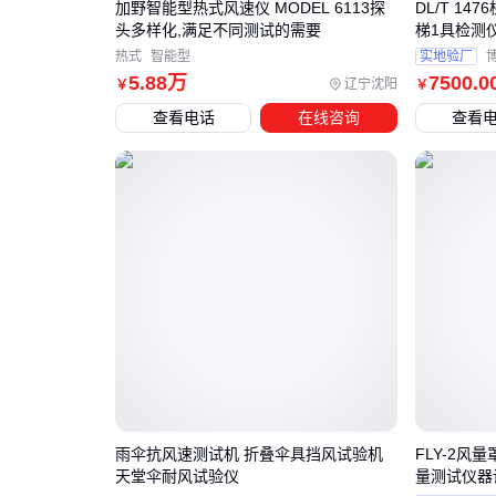
加野智能型热式风速仪 MODEL 6113探
DL/T 1
头多样化,满足不同测试的需要
梯1具检测
热式
智能型
实地验厂
5
.88
万
7500
.0
辽宁沈阳
￥
￥
查看电话
在线咨询
查看
雨伞抗风速测试机 折叠伞具挡风试验机
FLY-2风
天堂伞耐风试验仪
量测试仪器