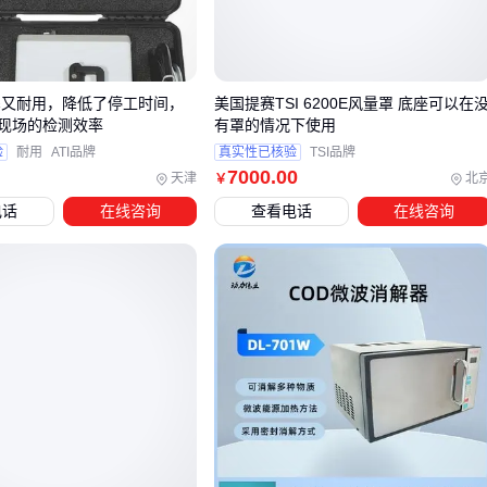
阳台/天井边界：过滤庭院内宠物活动，专注防范外部翻越
在这些场景中，
方向识别幕帘
的精准布防特性，能有效平衡
防护强度与使用便利性。
便携又耐用，降低了停工时间，
美国提赛TSI 6200E风量罩 底座可以在
现场的检测效率
有罩的情况下使用
验
耐用
ATI品牌
真实性已核验
TSI品牌
三、如何根据场景选择幕帘探测技术？
7000
.00
天津
北
￥
当普通红外幕帘探测器无法满足复杂环境需求时，双鉴式和微
电话
在线咨询
查看电话
在线咨询
波式技术能针对性解决特定场景痛点。
双鉴幕帘探测器结合红外与微波传感，通过双重信号验证显
著降低误报率，适合人员流动频繁的商铺入口或宠物活动区
域
微波幕帘探测器利用电磁波穿透能力，在化工厂等存在温度
骤变或粉尘干扰的工业场景中表现更稳定
选择时需注意：双鉴技术虽可靠性更高，但窄条形设计的安装
角度需要精确校准；而微波方案在金属物体密集区域可能出现