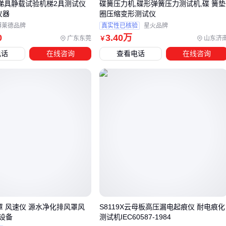
476梯具静载试验机梯2具测试仪
碟簧压力机,碟形弹簧压力测试机,碟 簧垫
联动模块控制
声光警号
、自动门锁或
远程监控模块
。建议
仪器
圈压缩变形测试仪
优先选择支持多路输出的标准协议模块，避免后期扩展时重复
博莱德品牌
真实性已核验
星火品牌
采购。对于需要视频复核的场所，还需确认模块是否支持与摄
0
3
.40
万
广东东莞
山东济
￥
像头的秒级联动。
电话
在线咨询
查看电话
在线咨询
电源稳定性是隐形门槛：探测器持续工作时若遭遇电压波动，
可能产生误报。采用
红外探测器电池
作为备用电源时，需根
据设备功耗计算续航时间，寒冷地区还应关注电池的低温性
能。配套的
防水接线盒
和
防雷保护器
能显著降低户外设备
的故障率。
五、这些安装细节没注意？你的探测器可能白买了
安装高度直接影响探测效果：幕帘式探测器通常建议距地面2-
2.5米，但具体需根据防护区域调整。比如保护落地窗时，需让
探测幕帘覆盖整个窗户高度；而防范翻越围墙的场景，则要确
量罩 风速仪 源水净化排风罩风
S8119X云母板高压漏电起痕仪 耐电痕化
保幕帘与围墙顶部平行。
设备
测试机IEC60587-1984