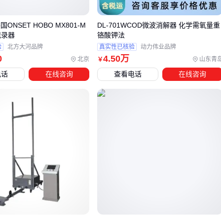
探测盲区。
ONSET HOBO MX801-M
DL-701WCOD微波消解器 化学需氧量重
对于需要周界防护的庭院或开放式空间，可搭配
智能识别周界
记录器
铬酸钾法
报警
系统形成立体防护。若预算有限，优先确保核心通道覆
验
北方大河品牌
真实性已核验
动力伟业品牌
盖，再逐步扩展电子围栏等辅助设备。
0
4
.50
万
北京
山东青
￥
最终选型应回到实际场景的误报容忍度与环境干扰因素，下一
电话
在线咨询
查看电话
在线咨询
步需要确认所选设备与现有
报警主机
的协议兼容性。
四、为什么单买探测器可能不够？这些配套设备才是系
统稳定的关键
采购红外幕帘探测器后，许多用户会发现单独的主设备无法直
接输出报警信号或远程通知，这时需要配套的报警主机作为中
枢处理单元。选择时需注意两者的通信协议兼容性，常见的
485总线、Zigbee或NB-IoT模块各有适用场景——老旧厂房改
造更适合有线连接，而分布式商铺则需无线传输的灵活性。
联动模块的选型往往被低估：当探测器触发报警时，需要通过