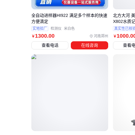
全自动进样器HI922 满足多个样本的快速
北方大河 美国
方便滴定
X802水质
实地验厂
检测仪
米白色
真实性已核
1300
.00
1000
.0
河南郑州
￥
￥
查看电话
在线咨询
查看