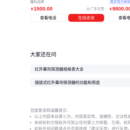
耀科品牌
真实性已核
1500
.00
9800
.0
广东东莞
￥
￥
查看电话
在线咨询
查看
大家还在问
红外幕帘探测器规格表大全
插拔式红外幕帘探测器的功能和用途
百度爱采购温馨提示：
以上内容来自第三方，内容真实性、准确性、合法性
未经权利方授权许可禁止任何第三方转载、引用，权
如有任何问题请点击页面底部『建议反馈』进行反馈