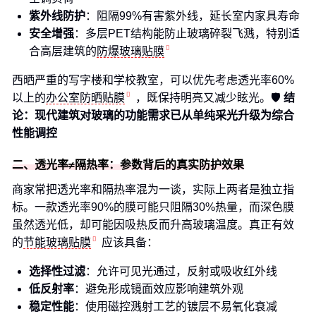
紫外线防护
：阻隔99%有害紫外线，延长室内家具寿命
安全增强
：多层PET结构能防止玻璃碎裂飞溅，特别适
合高层建筑的
防爆玻璃贴膜
西晒严重的写字楼和学校教室，可以优先考虑透光率60%
以上的
办公室防晒贴膜
，既保持明亮又减少眩光。🛡️
结
论：现代建筑对玻璃的功能需求已从单纯采光升级为综合
性能调控
二、透光率≠隔热率：参数背后的真实防护效果
商家常把透光率和隔热率混为一谈，实际上两者是独立指
标。一款透光率90%的膜可能只阻隔30%热量，而深色膜
虽然透光低，却可能因吸热反而升高玻璃温度。真正有效
的
节能玻璃贴膜
应该具备：
选择性过滤
：允许可见光通过，反射或吸收红外线
低反射率
：避免形成镜面效应影响建筑外观
稳定性能
：使用磁控溅射工艺的镀层不易氧化衰减