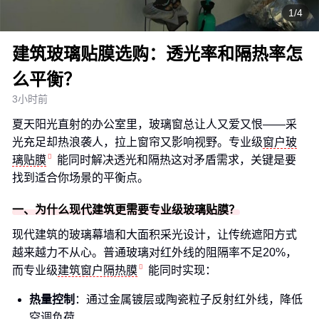
1/4
建筑玻璃贴膜选购：透光率和隔热率怎
么平衡？
3小时前
夏天阳光直射的办公室里，玻璃窗总让人又爱又恨——采
光充足却热浪袭人，拉上窗帘又影响视野。专业级
窗户玻
璃贴膜
能同时解决透光和隔热这对矛盾需求，关键是要
找到适合你场景的平衡点。
一、为什么现代建筑更需要专业级玻璃贴膜？
现代建筑的玻璃幕墙和大面积采光设计，让传统遮阳方式
越来越力不从心。普通玻璃对红外线的阻隔率不足20%，
而专业级
建筑窗户隔热膜
能同时实现：
热量控制
：通过金属镀层或陶瓷粒子反射红外线，降低
空调负荷