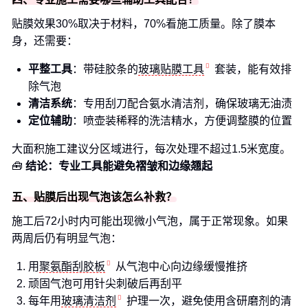
贴膜效果30%取决于材料，70%看施工质量。除了膜本
身，还需要：
平整工具
：带硅胶条的
玻璃贴膜工具
套装，能有效排
除气泡
清洁系统
：专用刮刀配合氨水清洁剂，确保玻璃无油渍
定位辅助
：喷壶装稀释的洗洁精水，方便调整膜的位置
大面积施工建议分区域进行，每次处理不超过1.5米宽度。
🧰
结论：专业工具能避免褶皱和边缘翘起
五、贴膜后出现气泡该怎么补救？
施工后72小时内可能出现微小气泡，属于正常现象。如果
两周后仍有明显气泡：
用
聚氨酯刮胶板
从气泡中心向边缘缓慢推挤
顽固气泡可用针尖刺破后再刮平
每年用
玻璃清洁剂
护理一次，避免使用含研磨剂的清