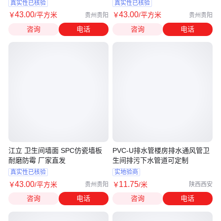
真实性已核验
真实性已核验
43
.00
43
.00
￥
/平方米
￥
/平方米
贵州贵阳
贵州贵阳
咨询
电话
咨询
电话
江立 卫生间墙面 SPC仿瓷墙板
PVC-U排水管楼房排水通风管卫
耐磨防霉 厂家直发
生间排污下水管道可定制
真实性已核验
实地验商
43
.00
11
.75
￥
/平方米
￥
/米
贵州贵阳
陕西西安
咨询
电话
咨询
电话