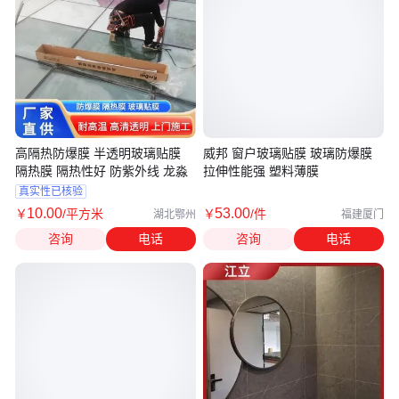
高隔热防爆膜 半透明玻璃贴膜
威邦 窗户玻璃贴膜 玻璃防爆膜
隔热膜 隔热性好 防紫外线 龙淼
拉伸性能强 塑料薄膜
真实性已核验
10
.00
53
.00
￥
/平方米
￥
/件
湖北鄂州
福建厦门
咨询
电话
咨询
电话