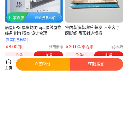
丽星EPS 厚度均匀 eps腰线屋檐
室内装潢装墙板 荣发 卧室客厅
线条 制作精良 设计合理
踢脚线 吊顶封边墙板
真实性已核验
8
.00
30
.00
￥
/米
￥
/平方米
湖南湘潭
山东临沂
咨询
电话
咨询
电话
立即咨询
获取底价
主页
丽星EPS 厚度均匀 eps腰线屋檐
外墙窗户装饰线条 保温耐腐蚀