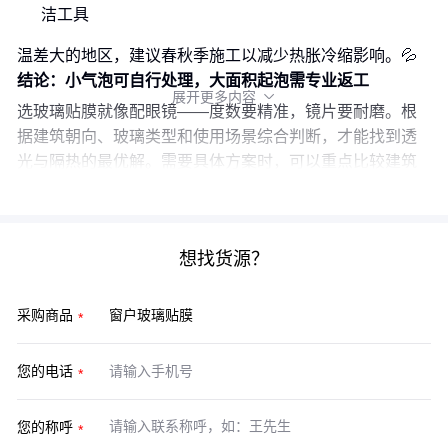
洁工具
温差大的地区，建议春秋季施工以减少热胀冷缩影响。💦
结论：小气泡可自行处理，大面积起泡需专业返工
展开更多内容

选玻璃贴膜就像配眼镜——度数要精准，镜片要耐磨。根
据建筑朝向、玻璃类型和使用场景综合判断，才能找到透
光与隔热的最优解。需要具体方案时，可以重点比较
建筑
窗户隔热膜
和
节能玻璃贴膜
的技术参数。
想找货源？
采购商品
您的电话
您的称呼