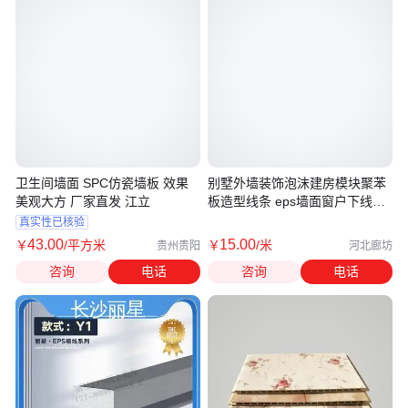
卫生间墙面 SPC仿瓷墙板 效果
别墅外墙装饰泡沫建房模块聚苯
美观大方 厂家直发 江立
板造型线条 eps墙面窗户下线窗
台线
真实性已核验
43
.00
15
.00
￥
/平方米
￥
/米
贵州贵阳
河北廊坊
咨询
电话
咨询
电话