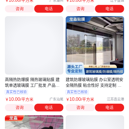
10
.00
10
.00
￥
/平方米
￥
/平方米
广东潮州
辽宁盘锦
咨询
电话
咨询
电话
高隔热防爆膜 隔热玻璃贴膜 建
建筑防爆玻璃贴膜 办公室透明安
筑单透玻璃膜 工厂批发 产品齐
全隔热膜 粘合性好 支持定制 龙
全 龙淼
淼
真实性已核验
真实性已核验
10
.00
10
.00
￥
/平方米
￥
/平方米
广东汕尾
江苏连云港
咨询
电话
咨询
电话