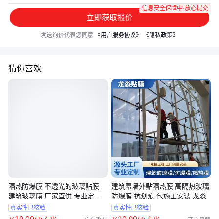
信息安全保障中·放心提交
立即获取报价
发送询价代表您同意
《用户服务协议》
《隐私政策》
猜你喜欢
隔热防爆膜 不透光的玻璃贴膜
建筑幕墙外贴隔热膜 高隔热玻璃
建筑玻璃膜 厂家直供 专业定制
防爆膜 抗划痕 包施工安装 龙淼
龙淼
真实性已核验
真实性已核验