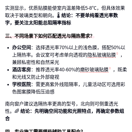
实测显示，优质贴膜能使室内温差降低5-8℃，但具体效果
取决于玻璃类型和朝向。🌡️
结论：不要单纯看透光率数
字，要关注太阳能总阻隔率指标
三、不同场景下如何匹配透光与隔热需求？
办公空间
：选择透光率70%以上的浅色膜，搭配50%以
上隔热率。会议室可考虑单向透视的
隐私玻璃贴膜
，
兼顾私密性和自然采光
酒店客房
：推荐透光率40-60%的
磨砂玻璃贴膜
，既柔
和光线又防止外部窥视
学校医院
：需更高紫外线阻隔率，儿童活动区可选用彩
色图案膜降低压迫感
南向窗户建议选隔热率更高的型号，北向则可侧重透光
性。🌈
结论：先明确空间功能和光照特点，再确定参数组
合
四、专业施工需要哪些辅助工具配合？