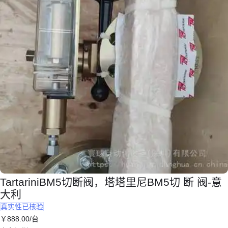
TartariniBM5切断阀，塔塔里尼BM5切 断 阀-意
大利
真实性已核验
￥
888
.00
/台