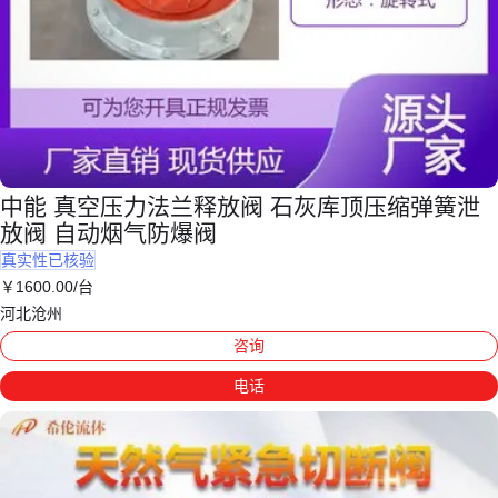
中能 真空压力法兰释放阀 石灰库顶压缩弹簧泄
放阀 自动烟气防爆阀
真实性已核验
￥
1600
.00
/台
河北沧州
咨询
电话