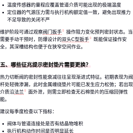
温度传感器的量程应覆盖管道介质可能出现的极端温度
定位器的气源压力需与执行机构额定值一致，避免出现推力
不足导致的关闭不严
维护阶段可通过观察
阀门扳手
操作阻力变化预判密封状态。当
需要手动干预时，防爆设计的
双头C型扳手
既能保证操作安
全，其深槽结构也便于在狭窄空间作业。
五、哪些征兆提示密封垫片需要更换？
热力切断阀的密封性能衰减往往呈现渐进式特征。初期表现为阀
杆处轻微渗漏，此时金属缠绕垫片可能已发生应力松弛；若出现
介质沿
法兰
面外泄，则需立即检查无石棉垫片的压缩回弹性
能。
建议每季度检查以下指标：
阀体与管道连接处是否有结晶物堆积
执行机构动作时间是否明显延长