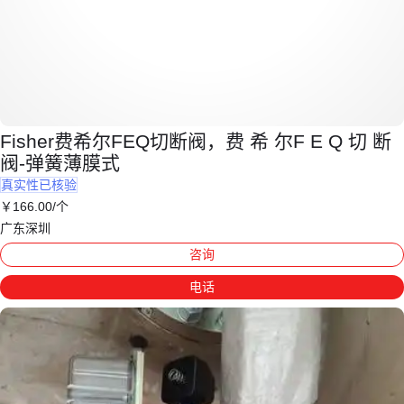
Fisher费希尔FEQ切断阀，费 希 尔F E Q 切 断
阀-弹簧薄膜式
真实性已核验
￥
166
.00
/个
广东深圳
咨询
电话