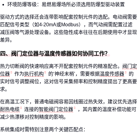
环境防爆等级：易燃易爆场所必须选用防爆型驱动装置
驱动方式的选择还会连带影响配套控制元件的选配。电动阀需要
匹配信号类型（如4-20mA或Modbus），而气动阀需配置过滤
减压阀等气源处理设备。这些隐性成本往往在后期使用中才显现
差异。
四、阀门定位器与温度传感器如何协同工作？
热力切断阀的快速响应离不开配套控制元件的精准配合。
阀门定
位器
作为
执行机构
的‘神经末梢’，需要根据
温度传感器
的
实时信号调整阀位，这对信号采集频率和控制精度提出了更高要
求。
在高温工况下，普通电磁阀容易因线圈过热失效，建议优先选择
耐热电缆
连接的
智能阀门定位器
，其内置的温度补偿功能可
减少热漂移对控制精度的影响。
系统集成时需特别注意两个关键匹配点：