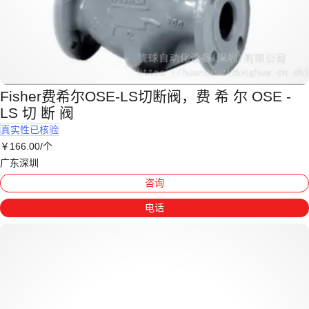
Fisher费希尔OSE-LS切断阀，费 希 尔 OSE -
LS 切 断 阀
真实性已核验
￥
166
.00
/个
广东深圳
咨询
电话