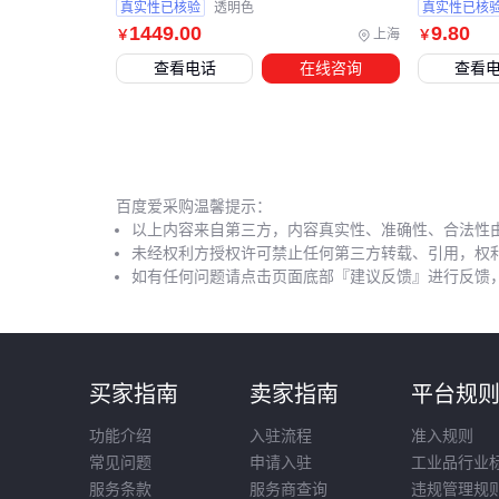
真实性已核验
透明色
真实性已核
1449
.00
9
.80
上海
￥
￥
查看电话
在线咨询
查看
百度爱采购温馨提示：
以上内容来自第三方，内容真实性、准确性、合法性
未经权利方授权许可禁止任何第三方转载、引用，权
如有任何问题请点击页面底部『建议反馈』进行反馈
买家指南
卖家指南
平台规
功能介绍
入驻流程
准入规则
常见问题
申请入驻
工业品行业
服务条款
服务商查询
违规管理规