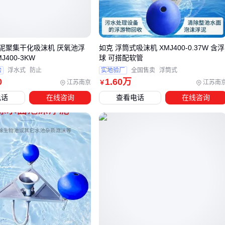
🔧 维护成本往往比购买价格更值得关注
三、如何根据钢笔类型选择吸墨器
泥聚集干化吸沫机 厌氧池浮
如克 浮筒式吸沫机 XMJ400-0.37W 含浮
400-3KW
球 可搭配软管
选型时建议先确认钢笔接口规格，再结合使用场景判断：
验
浮水式
防止
实地验厂
全国售卖
浮筒式
0
1
.60
万
江苏南京
江苏南
￥
书法/绘画用途
电话
在线咨询
查看电话
在线咨询
优先选旋转式，大墨量供应更稳定
需配合专用
墨水笔
笔尖实现墨色渐变
日常办公场景
活塞式快速补墨优势明显
注意选择带防漏设计的型号
🖋️ 笔尖粗细也会影响吸墨器选择——EF尖建议用低粘度墨水
+活塞式