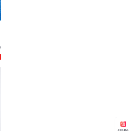
京
全网询价