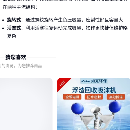
在两种主流结构：
旋转式
：通过螺纹旋转产生负压吸墨，密封性好且容量大
活塞式
：利用活塞往复运动完成吸墨，操作更快捷但维护略
复杂
⚡️ 核心差异在于供墨原理和维护方式，而非单纯的价格高低
猜您喜欢
二、吸墨器的分类与工作原理
您的浏览，为您推荐商品
旋转式吸墨器的精密螺纹结构能形成稳定负压，特别适合高粘
度墨水；而活塞式的弹簧复位设计在快速补墨时更有优势。常
见误区包括：
认为所有吸墨器都通用（实际存在国际标准/欧标等不同口
径）
忽视材质耐腐蚀性（酸性墨水会腐蚀劣质橡胶密封圈）
低估清洁频率（残留墨水干涸会导致活塞卡死）