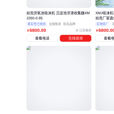
如克厌氧池吸沫机 沉淀池浮渣收集器XM
XMJ吸沫
J260-0.85
如克厂家直
真实性已核验
全国售卖
如克品牌
实地验厂
6800
.00
6800
.0
江苏南京
￥
￥
查看电话
在线咨询
查看