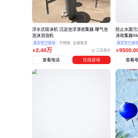
浮水式吸沫机 沉淀池浮渣收集器 曝气池
防止水面污
泡沫消泡机
沫收集器XMJ
真实性已核验
不锈钢
全国售卖
真实性已核
2
.40
万
9500
.0
江苏南京
￥
￥
查看电话
在线咨询
查看