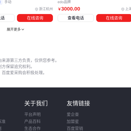
验
手动
edo品牌
3000
.00
浙江杭州
上
￥
电话
在线咨询
查看电话
在线咨询
展开更多
由来源第三方负责，仅供您参考。
利方保留追究权利。
，百度爱采购会积极处理。
则
关于我们
友情链接
平台声明
爱企查
标准
产品百科
加盟星
则
生态合作
百度营销