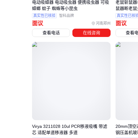
电动吸蟑器 电动吸虫器 便携吸虫器 可吸
老鼠斩鼠器
蟑螂 蚊子 蜘蛛等小昆虫
鼠器断老鼠
真实性已核验
智科品牌
真实性已核
面议
面议
河南郑州
查看电话
在线咨询
查看
Virya 3211028 10ul PCR移液吸嘴 带滤
20mm顶
芯 适配单道移液器 多道
钢压盖机玻