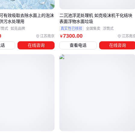
四、吸墨器使用中的配套设备
完成基础选型后，这些配套设备能延长使用寿命：
机可有效吸取去除水面上的泡沫
二沉池浮泥处理机 如克吸沫机干化结块
供污水处理用
表面浮物水面垃圾
钢笔清洁液
：每月深度清洁时溶解结块墨水
浮筒式
如克品牌
真实性已核验
全国售卖
浮筒式
0
7300
.00
墨水瓶
：窄口设计便于精准加墨，避免污染瓶身
江苏南京
江苏南
￥
专用擦拭布：保持接口清洁，防止氧化
电话
在线咨询
查看电话
在线咨询
🧴 配套工具的投资能避免90%的故障问题
五、吸墨器的使用与维护技巧
实际操作中这些细节容易被忽视：
加墨时保持45度倾斜，避免气泡影响供墨
长期不用时应排空墨水并存放于干燥处
出现供墨不畅时先用温水浸泡，勿强行拆卸
维护工具推荐：