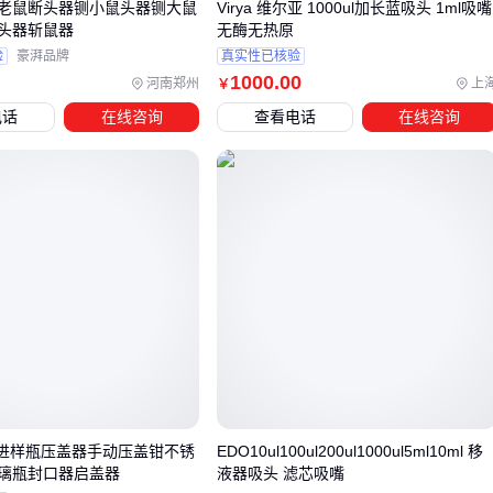
老鼠断头器铡小鼠头器铡大鼠
Virya 维尔亚 1000ul加长蓝吸头 1ml吸嘴
钢笔维修工具
：包含专用镊子和硅脂
头器斩鼠器
无酶无热原
备用
钢笔笔尖
：与吸墨器形成完整供墨系统
验
豪湃品牌
真实性已核验
1000
.00
河南郑州
上
￥
⚠️ 切勿使用酒精清洁橡胶部件
电话
在线咨询
查看电话
在线咨询
选择吸墨器本质是构建完整的书写系统。从旋转式/活塞式的机
械原理差异，到
墨水笔
笔尖的匹配逻辑，再到清洁液等耗材
的配套使用，每个环节都影响着最终体验。建议先明确自己的
核心使用场景，再倒推选择合适的解决方案。
空进样瓶压盖器手动压盖钳不锈
EDO10ul100ul200ul1000ul5ml10ml 移
璃瓶封口器启盖器
液器吸头 滤芯吸嘴