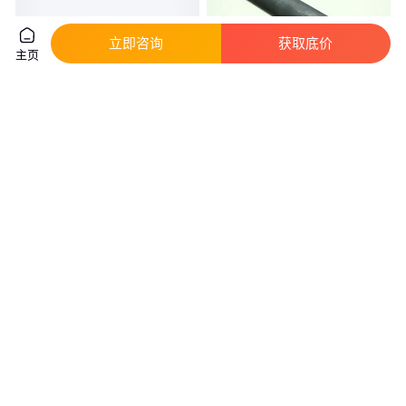
立即咨询
获取底价
主页
半导体高纯石墨治具,石墨治具,
石墨管 东晟石墨 热处理炉加热
烧结石墨治具,电子元器件烧结石
管 可定制 耐高温
墨
真实性已核验
真实性已核验
58
.00
25
.00
￥
/套
￥
/个
广东东莞
江苏无锡
咨询
电话
咨询
电话