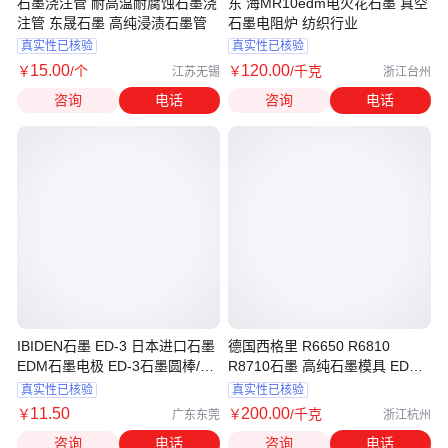
石墨浇注管 耐高温耐腐蚀石墨浇
东 海MR10edm电火花石墨 真空
注管 东晟石墨 高纯浸渍石墨管
石墨电阻炉 纺织行业
真实性已核验
真实性已核验
15
.00
120
.00
￥
/个
￥
/千克
江苏无锡
浙江台州
咨询
电话
咨询
电话
IBIDEN石墨 ED-3 日本进口石墨
德国西格里 R6650 R6810
EDM石墨电极 ED-3石墨圆棒/板
R8710石墨 高纯石墨模具 EDM
材
电极
真实性已核验
真实性已核验
11
.50
200
.00
￥
￥
/千克
广东东莞
浙江杭州
咨询
电话
咨询
电话