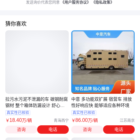
发送询价代表您同意
《用户服务协议》
《隐私政策》
猜你喜欢
拉污水污泥不泄漏的车 碳钢耐腐
中意 多功能双扩展 宿营车 排放
钢材 整个箱体防漏设计 舒心运
性好响应快 能够适应各种环境
输
真实性已核验
真实性已核验
18
.40
86
.00
￥
万
/辆
￥
万
/辆
青海西宁
江苏南京
咨询
电话
咨询
电话