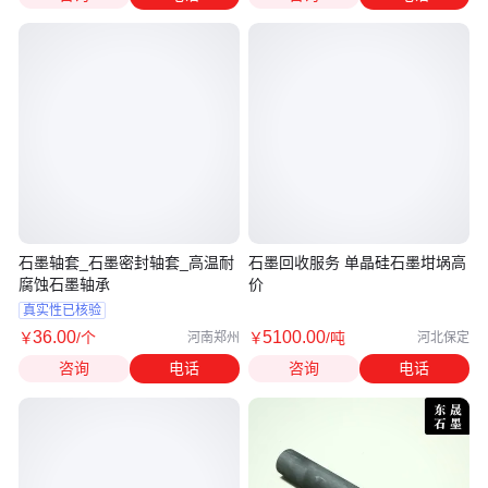
石墨轴套_石墨密封轴套_高温耐
石墨回收服务 单晶硅石墨坩埚高
腐蚀石墨轴承
价
真实性已核验
36
.00
5100
.00
￥
/个
￥
/吨
河南郑州
河北保定
咨询
电话
咨询
电话