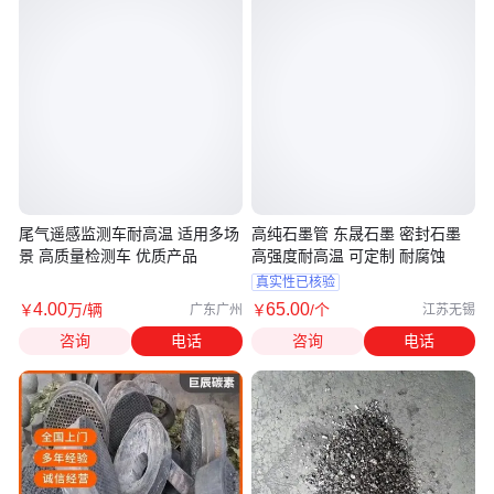
尾气遥感监测车耐高温 适用多场
高纯石墨管 东晟石墨 密封石墨
景 高质量检测车 优质产品
高强度耐高温 可定制 耐腐蚀
真实性已核验
4
.00
65
.00
￥
万
/辆
￥
/个
广东广州
江苏无锡
咨询
电话
咨询
电话