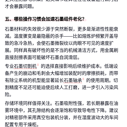
才会暴露问题。
五、哪些操作习惯会加速石墨组件老化？
石墨材料的失效很少源于突然断裂，更多是渐进性性能衰
减。温度骤变是最隐蔽的杀手——比如熔炼炉频繁开盖导
致的急冷急热，会使石墨微裂纹以肉眼不可见的速度扩
展。同样具有破坏性的是不当的机械清洁方式，用金属刷
直接刮擦表面可能破坏石墨自润滑层。
专业
石墨切割机
的选择直接影响后续维护成本。低端设
备产生的崩边和毛刺会大幅增加装配时的摩擦损耗，而带
有除尘系统的机型能显著延长
石墨轴承
的使用周期。切
割精度不足还可能迫使后续人工打磨，进一步引入污染风
险。
存储环境同样值得关注。石墨吸附性强，若长期暴露在油
雾环境中，其孔隙结构会逐渐饱和导致导电性下降。建议
对精密部件采用真空包装机分装，并在湿度波动大的车间
配置专用干燥柜。