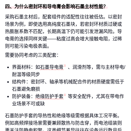
四、为什么密封环和导电膏会影响石墨主材性能？
采购石墨主材后，配套组件的适配性往往被低估。以密封
场景为例，即使选用高纯度石墨块，若密封环材质过硬或
热膨胀系数不匹配，长期高温下仍可能引发泄漏风险。导
电膏的选择同样关键——粘度过高会增大接触电阻，过稀
则可能污染电极表面。
需要协同考虑的三类配套：
界面材料：如
石墨导电膏
、润滑剂等，需与主材导电/
耐温等级同步
结构件：密封环、轴承等机械配合件的材质硬度需低于
石墨避免磨损
防护装备：
绝缘防护手套
等安全配件，尤其在带电作
业场景不可或缺
石墨防护手套的导热性和绝缘等级需根据具体工况平衡。
例如高频焊接场景需要兼顾散热与防击穿，而电池组装则
更关注防静电积聚。这类细节差异往往在设备运行数月后