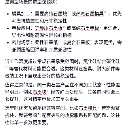
是典型场景的选型逻辑树：
模具加工：需要
高纯石墨块
或
热弯石墨模具
，优先
考虑抗热震性和尺寸稳定性
电极应用：
等静压石墨板
或高纯
石墨电极
更适合，
导电性和耐高温性是核心指标
密封场景：柔性
石墨纸
或复合
石墨板
表现更优，需
兼顾压缩回弹率和介质兼容性
当工作温度超过常规石墨承受范围时，
氮化硅结合碳化硅
等替代材料可能更合适。这类材料在窑具、耐火部件等
极端工况下展现出更好的热稳定性。
值得注意的是，同一类石墨产品在不同加工状态下性能差
异明显。例如
石墨块
经等静压处理后，其各向同性会显
著提升，这对精密电极加工至关重要。
选型时还需预留系统兼容空间。比如
石墨模具
若需频繁
拆装，就要考虑与配套夹具的热膨胀系数匹配问题，这往
往比单一参数更重要。