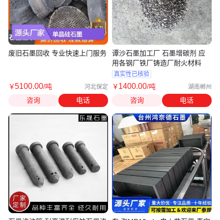
废旧石墨回收 专业快速上门服务
谭沙石墨加工厂 石墨增碳剂 应
用各钢厂铁厂铸造厂耐火材料
真实性已核验
5100
.00
1400
.00
￥
/吨
￥
/吨
河北保定
湖南郴州
咨询
电话
咨询
电话