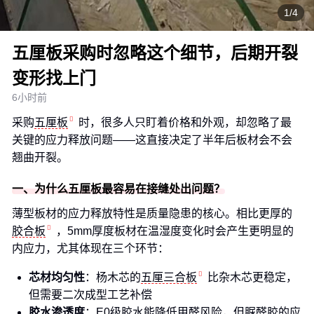
1/4
五厘板采购时忽略这个细节，后期开裂
变形找上门
6小时前
采购
五厘板
时，很多人只盯着价格和外观，却忽略了最
关键的应力释放问题——这直接决定了半年后板材会不会
翘曲开裂。
一、为什么五厘板最容易在接缝处出问题？
薄型板材的应力释放特性是质量隐患的核心。相比更厚的
胶合板
，5mm厚度板材在温湿度变化时会产生更明显的
内应力，尤其体现在三个环节：
芯材均匀性
：杨木芯的
五厘三合板
比杂木芯更稳定，
但需要二次成型工艺补偿
胶水渗透度
：E0级胶水能降低甲醛风险，但脲醛胶的应