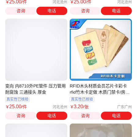
25
.00
25
.00
￥
/件
￥
/件
河北沧州
河北沧州
咨询
电话
咨询
电话
变向 内8710外PE管件 压力管用
RFID木头材质会员芯片卡彩卡
耐腐蚀 三通接头 厚金
rfid竹木卡定做 木质门禁卡/房卡
定制
真实性已核验
真实性已核验
25
.00
3
.20
￥
/件
￥
/张
河北沧州
广东广州
咨询
电话
咨询
电话