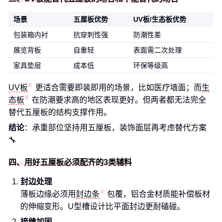
场景
五厘板优势
UV板/生态板优势
包装箱内衬
抗穿刺性强
防潮性差
展览背板
自重轻
表面需二次处理
家具垫层
成本低
环保等级高
UV板
更适合需要即装即用的场景，比如医疗墙面；而
生
态板
在防潮要求高的地区表现更好。但两者都无法完全
替代五厘板的结构支撑作用。
结论
：承重部位坚持用五厘板，装饰面层再考虑替代方案
🔧
四、用好五厘板必须配齐的3类辅料
封边处理
薄板边缘必须用
封边条
包覆，铝合金材质能补偿板材
的伸缩变形。U型槽设计比平面封边更耐磕碰。
接缝加固