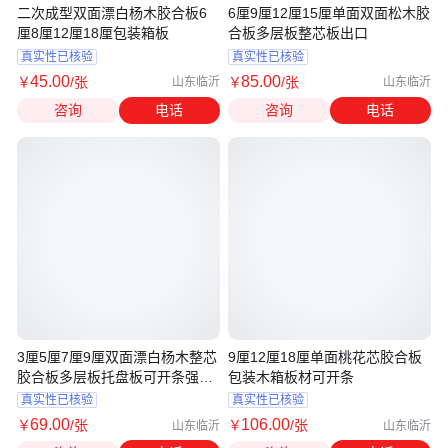
二次成型双面漂白杨木胶合板6
6厘9厘12厘15厘单面双面松木胶
厘8厘12厘18厘包装箱板
合板多层板整芯板出口
真实性已核验
真实性已核验
45
.00
85
.00
￥
/张
￥
/张
山东临沂
山东临沂
咨询
电话
咨询
电话
3厘5厘7厘9厘双面漂白杨木整芯
9厘12厘18厘单面桃花芯胶合板
胶合板多层板托盘板可开条强度
包装木箱板材可开条
高
真实性已核验
真实性已核验
69
.00
106
.00
￥
/张
￥
/张
山东临沂
山东临沂