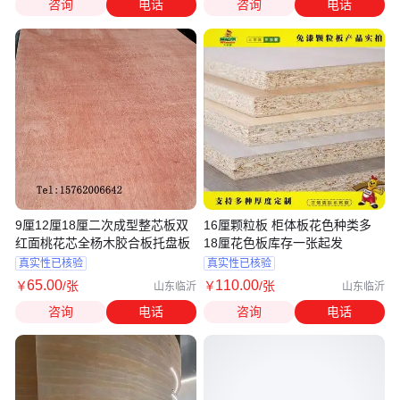
咨询
电话
咨询
电话
9厘12厘18厘二次成型整芯板双
16厘颗粒板 柜体板花色种类多
红面桃花芯全杨木胶合板托盘板
18厘花色板库存一张起发
真实性已核验
真实性已核验
65
.00
110
.00
￥
/张
￥
/张
山东临沂
山东临沂
咨询
电话
咨询
电话