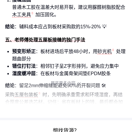
普通木工胶在温差大时易开裂，建议用脲醛树脂胶配合
木工夹具
加压固化。
结论
：辅料成本应占到板材采购款的15%-20% 💡
五、老师傅处理五厘板接缝的独门手法
预变形矫正
：板材进场后平放48小时，用
砂光机
处理
翘曲部分
错位打钉法
：相邻钉子呈Z字形排列，避免应力集中
湿度缓冲层
：在板材与金属骨架间垫EPDM胶条
展开更多内容

结论
：留足2mm伸缩缝能避免90%的开裂问题 🛠️
采购
五厘包装板
时，先明确承重需求和环境湿度，再结
合厚度公差选芯材。记住：省在板材上的钱，最后都会加
倍花在售后维修上。
想找货源？