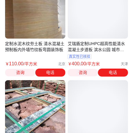
定制水泥木纹夯土板 清水混凝土
艾瑞盾定制UHPC超高性能清水
预制板内外墙竹纹板弯圆装饰板
混凝土步道板 滨水公园 城市广
场栈道板
真实性已核验
110
.00
400
.00
￥
/平方米
￥
/平方米
北京
天津
咨询
电话
咨询
电话