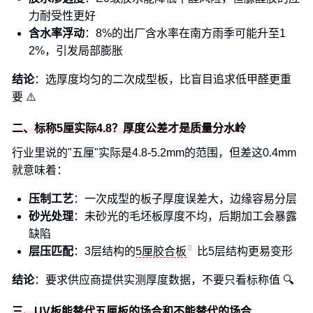
力耐受性更好
含水率浮动
：8%的出厂含水率在南方雨季可能升至1
2%，引发局部膨胀
结论
：选厚度均匀的二次成型板，比盲目追求低甲醛更重
要 ⚠️
二、标称5厘实际4.8？厚度公差才是质量分水岭
行业里说的"五厘"实际是4.8-5.2mm的范围，但差这0.4mm
就意味着：
压制工艺
：一次成型的板子厚度误差大，边缘容易分层
砂光处理
：未砂光的毛坯板厚度不均，后期加工会暴露
缺陷
层压匹配
：3层结构的
5厘胶合板
比5层结构更易变形
结论
：要求供应商提供实测厚度数据，不要只看标称值 🔍
三、UV板能替代五厘板的场合和不能替代的场合