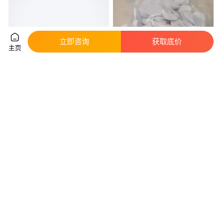
立即咨询
获取底价
主页
T57酒店卡 IDT5577芯片 桑拿柜
空白ID卡可读写卡 125K 配合
锁卡 宾馆房间取电卡 不掉皮不
RFID站点传感器圆币卡CCF-
脱色
RC-25K
真实性已核验
真实性已核验
1
.50
2
.50
￥
/张
￥
/个
广东深圳
北京
咨询
电话
咨询
电话