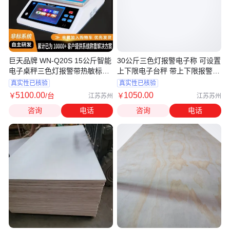
巨天品牌 WN-Q20S 15公斤智能
30公斤三色灯报警电子称 可设置
电子桌秤三色灯报警带热敏标签
上下限电子台秤 带上下限报警电
打印
子称
真实性已核验
真实性已核验
5100
.00
1050
.00
￥
/台
￥
江苏苏州
江苏苏州
咨询
电话
咨询
电话