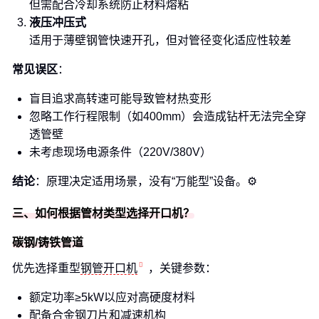
但需配合冷却系统防止材料熔粘
液压冲压式
适用于薄壁钢管快速开孔，但对管径变化适应性较差
常见误区
：
盲目追求高转速可能导致管材热变形
忽略工作行程限制（如400mm）会造成钻杆无法完全穿
透管壁
未考虑现场电源条件（220V/380V）
结论
：原理决定适用场景，没有“万能型”设备。⚙️
三、如何根据管材类型选择开口机？
碳钢/铸铁管道
优先选择重型
钢管开口机
，关键参数：
额定功率≥5kW以应对高硬度材料
配备合金钢刀片和减速机构