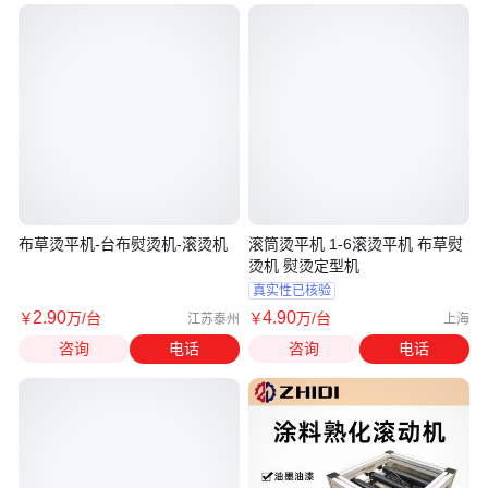
布草烫平机-台布熨烫机-滚烫机
滚筒烫平机 1-6滚烫平机 布草熨
烫机 熨烫定型机
真实性已核验
2
.90
4
.90
￥
万
/台
￥
万
/台
江苏泰州
上海
咨询
电话
咨询
电话