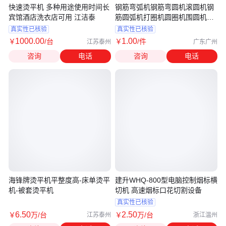
快速烫平机 多种用途使用时间长
钢筋弯弧机钢筋弯圆机滚圆机钢
宾馆酒店洗衣店可用 江洁泰
筋圆弧机打圈机圆圈机围圆机握
弯机
真实性已核验
真实性已核验
1000
.00
1
.00
￥
/台
￥
/件
江苏泰州
广东广州
咨询
电话
咨询
电话
海锋牌烫平机平整度高-床单烫平
建升WHQ-800型电脑控制烟标横
机-被套烫平机
切机 高速烟标口花切割设备
真实性已核验
6
.50
2
.50
￥
万
/台
￥
万
/台
江苏泰州
浙江温州