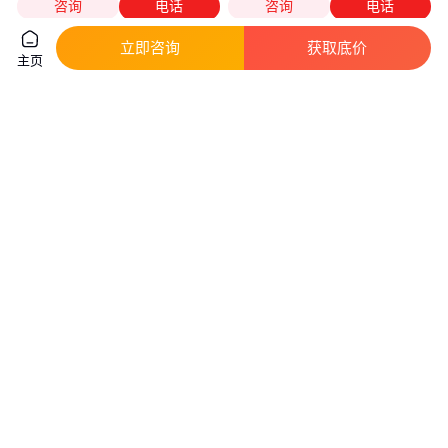
咨询
电话
咨询
电话
立即咨询
获取底价
主页
扎盖机 碾帽机 高速稳定更换瓶
合缝机 手提式合口机不伤板材
形 封盖机 整机设计合理
便携式风管口咬合机
真实性已核验
2800
.00
3200
.00
￥
/台
￥
/台
山东潍坊
山东淄博
咨询
电话
咨询
电话