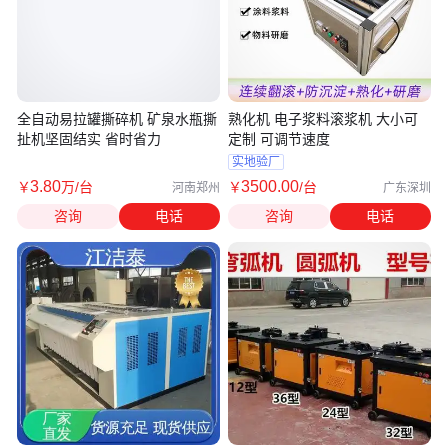
全自动易拉罐撕碎机 矿泉水瓶撕
熟化机 电子浆料滚浆机 大小可
扯机坚固结实 省时省力
定制 可调节速度
实地验厂
3
.80
3500
.00
￥
万
/台
￥
/台
河南郑州
广东深圳
咨询
电话
咨询
电话