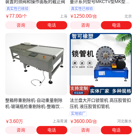
装置的颈阀和操作面板的截止阀
量计系列型号MKCTV型MK型
MKC型
真实性已核验
真实性已核验
77
.00
1250
.00
￥
/个
￥
/台
上海
北京
咨询
电话
咨询
电话
整箱称重剔除机-自动重量剔除
法兰盘大开口锁管机 高压胶管扣
机-玻璃瓶检重剔除机-整箱饮料
压机 液压胶管扣管机
用全自动称重剔除机-上海铸衡
实地验厂
3
.60
3600
.00
￥
万
￥
/台
上海青浦
河北衡水
咨询
电话
咨询
电话