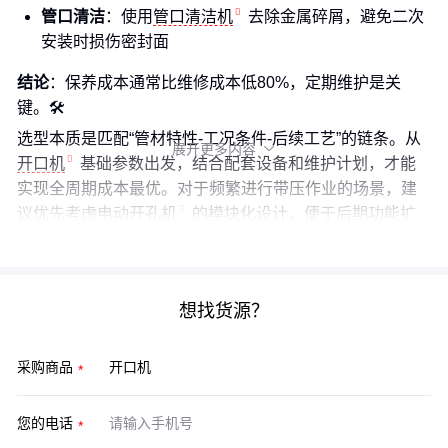
管口清洁
：使用
管口清洁机
去除金属碎屑，避免二次
安装时损伤密封面
结论
：保养成本通常比维修成本低80%，定期维护是关
键。🛠️
选型本质是匹配“管材特性-工况条件-后续工艺”的链条。从
展开更多内容

开口机
基础参数出发，结合配套设备和维护计划，才能
实现全周期成本最优。对于频繁进行带压作业的场景，建
议优先考虑
电动开孔机
的模块化设计，便于后期功能扩
展。
想找货源？
采购商品
您的电话