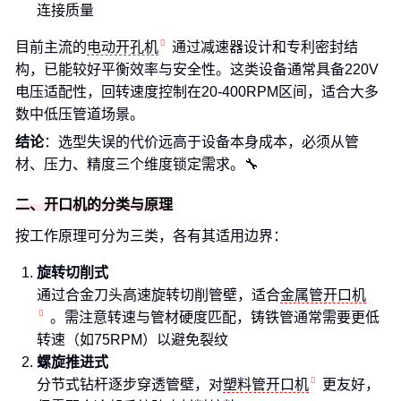
连接质量
目前主流的
电动开孔机
通过减速器设计和专利密封结
构，已能较好平衡效率与安全性。这类设备通常具备220V
电压适配性，回转速度控制在20-400RPM区间，适合大多
数中低压管道场景。
结论
：选型失误的代价远高于设备本身成本，必须从管
材、压力、精度三个维度锁定需求。🔧
二、开口机的分类与原理
按工作原理可分为三类，各有其适用边界：
旋转切削式
通过合金刀头高速旋转切削管壁，适合
金属管开口机
。需注意转速与管材硬度匹配，铸铁管通常需要更低
转速（如75RPM）以避免裂纹
螺旋推进式
分节式钻杆逐步穿透管壁，对
塑料管开口机
更友好，