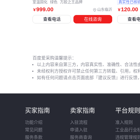
室温固化
绿色
万胶之王品牌
真实性已核
999
.00
120
.00
山东临沂
￥
￥
查看电话
在线咨询
查看
百度爱采购温馨提示：
以上内容来自第三方，内容真实性、准确性、合法性
未经权利方授权许可禁止任何第三方转载、引用，权
如有任何问题请点击页面底部『建议反馈』进行反馈
买家指南
卖家指南
平台规
功能介绍
入驻流程
准入规则
常见问题
申请入驻
工业品行业
服务条款
服务商查询
违规管理规