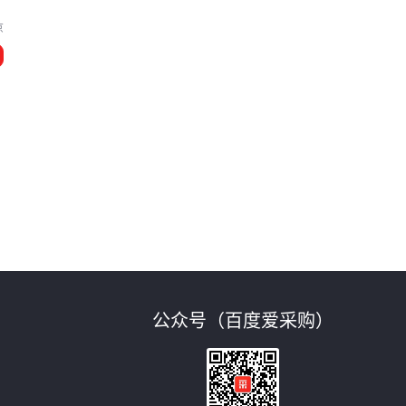
京
，
公众号（百度爱采购）