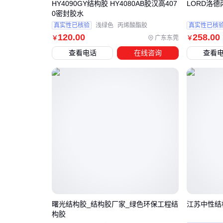
HY4090GY结构胶 HY4080AB胶汉高407
LORD洛德
0密封胶水
真实性已核验
浅绿色
丙烯酸酯胶
真实性已核
120
.00
258
.00
广东东莞
￥
￥
查看电话
在线咨询
查看
曙光结构胶_结构胶厂家_绿色环保工程结
江苏中性结
构胶