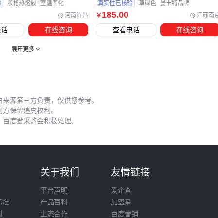
验
胶枪热熔胶
室温固化
真实性已核验
草绿色
曼卡特品牌
每次施工后必须彻底清洗混胶管
185
.00
河南许昌
江苏南
￥
🔍
结论
：施工环境超出5-35℃范围时，必须调整工艺参数。
电话
在线咨询
查看电话
在线咨询
耐候结构胶的采购本质是寿命采购。与其纠结每公斤单价，不
展开更多
如计算全生命周期成本——
钢结构密封胶
贵30%但多用5年
往往比频繁更换更经济。关键是要根据基材组合、环境载荷和
施工条件，选择匹配的
结构粘合剂
体系。
由来源第三方负责，仅供您参考。
利方保留追究权利。
，百度爱采购会积极处理。
则
关于我们
友情链接
平台声明
爱企查
标准
产品百科
加盟星
则
生态合作
百度营销