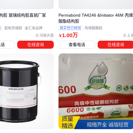
玻璃
硅烷改性胶
弹性模量<5MPa
构胶 玻璃结构胶直销厂家
Permabond TA4246 &Initiator 46M 丙
酸酯结构胶
金属粘接特别要注意电化学腐蚀问题。
汽车结构胶
常用的
环
验
胶枪热熔胶
金汇来品牌
真实性已核验
丙烯酸酯胶
1
.00
万
氧结构胶
虽然强度高，但刚性过大可能不适应钢构件的动态
河南许昌
上
￥
载荷。
电话
在线咨询
查看电话
在线咨询
对于异种材料粘接（如钢铝复合），
金属结构胶
需要添加特
殊的偶联剂：
🔍
结论
：基材组合越复杂，越需要定制化的胶粘解决方案。
四、没有这些工具，再好的胶也白费
施工质量直接影响耐候性能，三个关键配套不能省：
基材处理
：70%的失效源于表面处理不当。
表面处理剂
能
提升基材表面能
精准混胶
：双组份胶需通过
混合喷嘴
实现分子级均匀混合