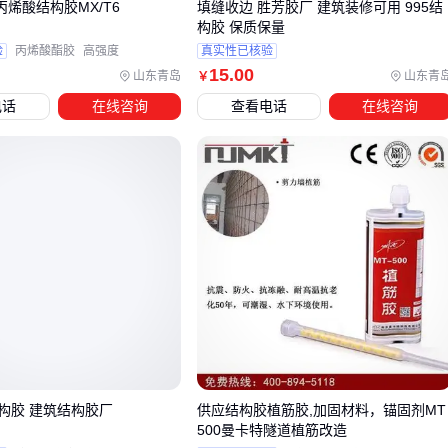
丙烯酸结构胶MX/T6
填缝收边 胜芳胶厂 建筑装修可用 995结
固化控制
：冬季需配合
固化剂
加速反应
构胶 保质保量
验
丙烯酸酯胶
高强度
真实性已核验
特别是处理金属基材时，
胶枪
的挤出压力直接影响胶缝密实
15
.00
山东青岛
山东青
￥
度：
电话
在线咨询
查看电话
在线咨询
🔍
结论
：配套工具的投资回报率可能比胶粘剂本身更高。
五、冬季施工和夏季施工的固化差异有多大
环境温湿度会改变胶粘剂的三大关键参数：
适用期
：25℃时45分钟的操作时间，5℃可能延长至3小时
表干速度
：湿度>80%时，
热熔胶枪
施胶易产生气泡
最终强度
：低温固化会使交联密度降低10-15%
使用
手动点胶枪
时更要注意：
夏季需冷藏保存胶筒
构胶 建筑结构胶厂
供应结构胶植筋胶,加固材料，锚固剂MT
冬季要预热至15℃以上
500曼卡特隧道植筋改造