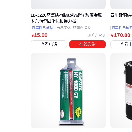
LB-3226环氧结构胶ab胶成份 玻璃金属
四川硅酮结
木头陶瓷固化快粘接力强
真实性已核验
自然固化
环氧树脂胶
真实性已核
15
.00
170
.00
广东深圳
￥
￥
查看电话
在线咨询
查看