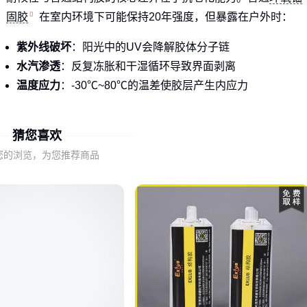
固胶
在室内环境下可能保持20年强度，但暴露在户外时：
紫外线破坏
：阳光中的UV会降解胶体分子链
水汽渗透
：反复冻胀和干湿循环导致界面剥离
温度应力
：-30℃~80℃的温差使胶层产生内应力
这类问题在碳纤维加固场景尤为突出。用于混凝土梁加固的
碳
猜您喜欢
纤维结构胶
若耐候性不足，碳布会先于结构本身老化。
您的浏览，为您推荐商品
🔍
结论
：户外应用必须选择专门设计的
高强度结构胶
，耐候
指标应作为首要筛选条件。
二、紫外线和水汽如何瓦解粘接力
耐候失效通常经历三个阶段：
表面粉化
：紫外线使胶体表层分子链断裂，出现肉眼可见的
粉末状脱落