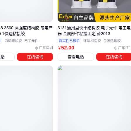
微裂纹扩展
：水汽通过毛细作用渗入裂纹，在冻融循环中扩
大损伤
界面剥离
：基材与胶层间的化学键被水解反应破坏
568 3560 高强度结构胶 笔电产
3131通用型快干结构胶 电子元件 电工电
聚氨酯结构胶
之所以成为户外优选，是其分子结构中的氨基
0:1快速粘接胶
器 金属部件粘接固定 替2013
甲酸酯键能抵抗紫外线降解，且弹性模量可缓冲温度应力。
验
丙烯酸酯胶
电子元件
真实性已核验
环氧树脂胶
包装热熔胶
52
.00
🔍
结论
：耐候胶必须同时具备抗UV添加剂和柔性分子链结构
广东深圳
广东江
￥
电话
在线咨询
查看电话
在线咨询
三、金属、混凝土、玻璃的胶粘方案能通用吗
不同基材的热膨胀系数和表面能差异巨大，选型时需匹配专用
配方：
基材类型
首选胶型
关键指标
钢结构
丙烯酸结构胶
剪切强度>12MPa
混凝土
改性环氧胶
渗透性>0.3mm