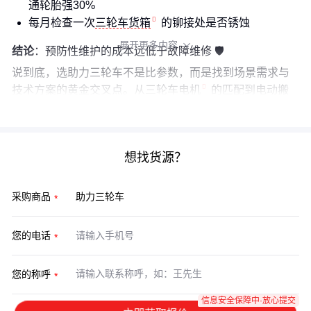
通轮胎强30%
每月检查一次
三轮车货箱
的铆接处是否锈蚀
展开更多内容

结论
：预防性维护的成本远低于故障维修 🛡️
说到底，选助力三轮车不是比参数，而是找到场景需求与
技术方案的黄金交叉点。从
三轮车电机
的匹配到
电动搬
运车
的装卸设计，每个细节都值得用放大镜审视。
想找货源？
采购商品
您的电话
您的称呼
信息安全保障中·放心提交