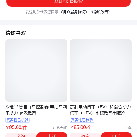
立即获取报价
发送询价代表您同意
《用户服务协议》
《隐私政策》
猜你喜欢
众璀12管自行车控制器 电动车刹
定制电动汽车（EV）和混合动力
车助力 高效散热
汽车（HEV）系统散热用液冷连
接器
真实性已核验
真实性已核验
95
.00
85
.00
￥
/件
￥
/个
江苏无锡
上海
咨询
电话
咨询
电话