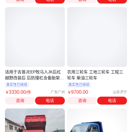
适用于吉普JEEP牧马人JK后杠
农用三轮车 工地三轮车 工程三
越野改装后 后防撞杠含备胎架和
轮车 柴油三轮车
拖框
真实性已核验
真实性已核验
3330
.00
9700
.00
￥
/件
￥
广东广州
山东济宁
咨询
电话
咨询
电话