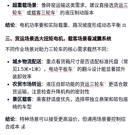
超重载场景
：像砖窑运输这类需求，建议直接选
货运三
轮车
或
载客三轮车
的液压制动版本
结论
：电机功率要和实际载重、路况坡度形成动态平衡 ⚖️
三、货运场景选大扭矩电机，载客场景看减震系统
不同作业场景对助力三轮车的核心需求截然不同：
城乡物流配送
：重点看货箱尺寸是否适配标准托盘（常
见1.5米×1米），
电动平板车
的翻斗设计能显著提升
装卸效率
农贸市场转运
：液压自卸功能的
货运三轮车
更适合散
货运输，注意检查升降机构的密封性
景区载客
：乘客舒适度优先，选择带独立悬架和软包座
椅的车型
结论
：特种场景可以接受更高溢价，但通用场景要控制综
合成本 💰