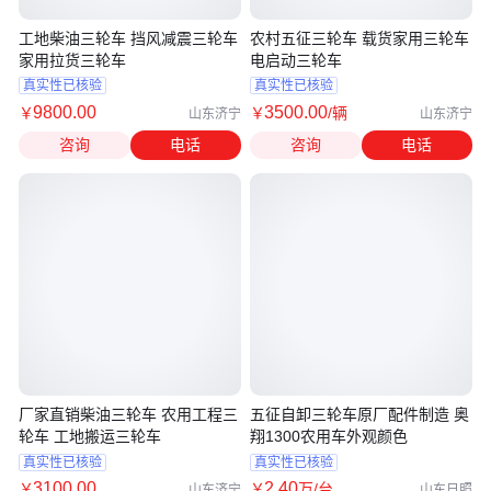
工地柴油三轮车 挡风减震三轮车
农村五征三轮车 载货家用三轮车
家用拉货三轮车
电启动三轮车
真实性已核验
真实性已核验
9800
.00
3500
.00
￥
￥
/辆
山东济宁
山东济宁
咨询
电话
咨询
电话
厂家直销柴油三轮车 农用工程三
五征自卸三轮车原厂配件制造 奥
轮车 工地搬运三轮车
翔1300农用车外观颜色
真实性已核验
真实性已核验
3100
.00
2
.40
￥
￥
万
/台
山东济宁
山东日照