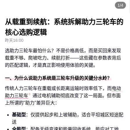
1/4
从载重到续航：系统拆解助力三轮车的
核心选购逻辑
昨天16:00
选助力三轮车最怕什么？不是价格高低，而是买回来发现
载重不够、爬坡吃力、续航打折——这些藏在参数表背后
的匹配逻辑，才是真正影响使用体验的关键。
一、为什么说助力系统是三轮车升级的关键分水岭？
传统人力三轮车在重载或长距离运输时效率低下，而
电动
助力三轮车
通过电机辅助彻底改变了这一局面。但市面
上所谓的"助力"差异巨大：
基础型
：仅提供起步和上坡辅助，适合平坦城区短途配
送
全能型
：配备无级变速和能量回收系统，能应对工地、