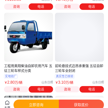
咨询
电话
咨询
电话
工程用奥翔柴油自卸农用汽车 五
前轮悬挂式迈昂承重强 五征自卸
征三轮车样式分类
三轮车全封闭
实地验厂
真实性已核验
2
.80
3
.10
￥
万
/辆
￥
万
/辆
山东日照
山东日照
咨询
电话
咨询
电话
立即咨询
获取底价
主页