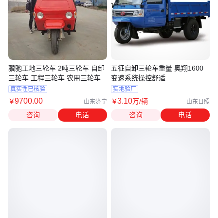
骥驰工地三轮车 2吨三轮车 自卸
五征自卸三轮车重量 奥翔1600
三轮车 工程三轮车 农用三轮车
变速系统操控舒适
真实性已核验
实地验厂
9700
.00
3
.10
￥
￥
万
/辆
山东济宁
山东日照
咨询
电话
咨询
电话