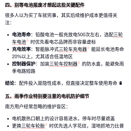
四、别等电池报废才想起这些关键配件
很多人以为买了车就完事，其实后续维护成本更值得关
注：
电池寿命
：铅酸电池一般充放电500次左右，选配
三轮
车电池
时优先看电芯品牌而非容量虚标
充电效率
：智能脉冲式
三轮车充电器
能延长电池寿命
20%以上，尤其适合低温地区
控制器保护
：加装
三轮车控制器
的防水盒，能避免雨
季电路短路
结论
：配件投入是隐性成本，但直接决定整车使用寿命 🔋
五、雨季作业特别要注意的电机防护细节
南方用户经常忽略的维护盲区：
电机散热口朝上的设计容易进水，停车时尽量遮盖
更换
三轮车轮胎
时优先选人字花纹，湿地抓地力比普