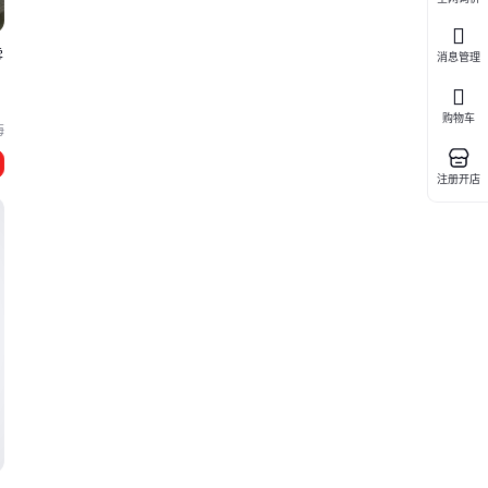
零
消息管理
购物车
海
注册开店