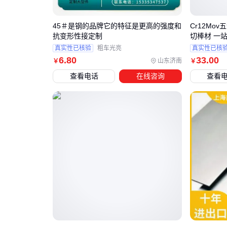
45＃是钢的品牌它的特征是更高的强度和
Cr12Mov五
抗变形性接定制
切棒材 一
真实性已核验
粗车光亮
真实性已核
6
.80
33
.00
山东济南
￥
￥
查看电话
在线咨询
查看