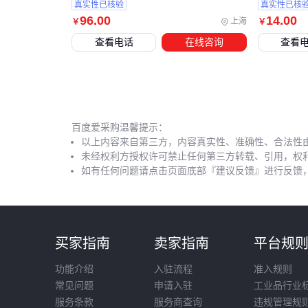
真实性已核验
真实性已核
96
.00
14
.00
上海
￥
￥
查看电话
在线咨询
查看
百度爱采购温馨提示：
以上内容来自第三方，内容真实性、准确性、合法性
未经权利方授权许可禁止任何第三方转载、引用，权
如有任何问题请点击页面底部『建议反馈』进行反馈
买家指南
卖家指南
平台规
功能介绍
入驻流程
准入规则
常见问题
申请入驻
工业品行业
服务条款
服务商查询
违规管理规