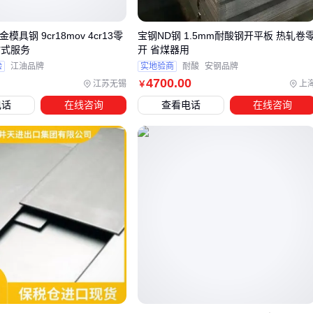
当预算有限或加工要求不高时，可考虑性能接近的替代方案。
陶瓷刀具
在精加工场景中磨损率更低，而
金属切削工具
对
金模具钢 9cr18mov 4cr13零
宝钢ND钢 1.5mm耐酸钢开平板 热轧卷
某些复合材料表现更稳定。但需注意替代方案通常对设备适配
站式服务
开 省煤器用
性有特定要求。
验
江油品牌
实地验商
耐酸
安钢品牌
4700
.00
江苏无锡
上
￥
关键选型步骤应遵循：先明确加工材料类型和精度要求，再对
电话
在线咨询
查看电话
在线咨询
比不同规格的寿命测试数据，最后评估供应商的工艺支持能
力。这样能避免因初始采购节省小成本，反而导致频繁更换刀
具的隐性损失。
选型决策会直接影响配套设备的选择，例如某些高性能高工钢
需要配备更高刚性的机床才能发挥优势。这需要将刀具采购纳
入整体生产系统规划。
四、采购高工钢后，这些配套设备你准备好了吗？
高工钢的性能发挥很大程度上依赖配套设备的支持。许多采购
者只关注钢材本身的价格，却忽略了
刀具夹具
、冷却系统等
关键配套的匹配性，导致实际加工中出现振动超标、散热不足