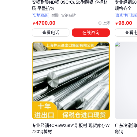
安钢耐酸ND钢 09CrCuSb耐酸钢 企标材
专业经销5
质 平整抗蚀
规格齐全
实地验商
耐酸
安钢品牌
真实性已核
4700
.00
98
.00
上海
￥
￥
查看电话
在线咨询
查看
专业经销4CR5W2SIV钢 板材 现货库存W
广东冷镦钢ML
720钢棒材
角钢