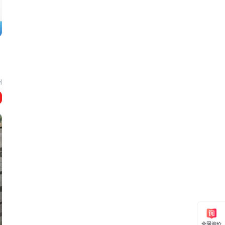
州
全网询价