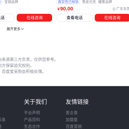
验
宝钢品牌
真实性已核验
黑皮光亮
耀惠品牌
高工钢的实际使用寿命往往与日常操作细节密切相关。很多用
90
.00
广东东
￥
户抱怨刀具磨损快，其实问题可能出在冷却方式上——用自来
电话
在线咨询
查看电话
在线咨询
水替代专用切削液会加速锈蚀，而错误的喷射角度会导致冷却
不均。
展开更多
维护时特别注意：
加工后及时清除刀面上的金属碎屑，避免划伤涂层
由来源第三方负责，仅供您参考。
存放环境保持干燥，建议使用防锈油纸包裹
利方保留追究权利。
定期检查
刀具冷却系统
的过滤器，防止杂质堵塞喷嘴
，百度爱采购会积极处理。
重磨时控制砂轮进给量，避免局部过热影响材料性能
对于自动化程度高的产线，建议配置刀具冷却系统实时监测功
能，当流量或温度异常时能及时报警。这看似增加了初期投
则
关于我们
友情链接
入，但能避免批量加工中出现不可逆的材料损伤。
平台声明
爱企查
高工钢的采购决策需要建立全周期成本视角：从材质规格匹配
标准
产品百科
加盟星
加工需求，到配套设备的协同性，再到日常维护的便利性，每
则
生态合作
百度营销