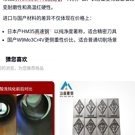
变耐磨性和高温红硬性。
进口与国产材料的差异不仅体现在价格上：
日本产HM35
高速钢
以纯净度著称，适合精密刀具
国产W9Mo3Cr4V更侧重性价比，适合普通切削场景
德国产材料往往在极端工况下表现更稳定
猜您喜欢
这些本质差异意味着：低价采购的‘高工钢’可能根本无法满足
您的浏览，为您推荐商品
的实际加工要求，后续频繁更换反而成本更高。
二、规格参数如何悄悄影响你的总成本？
硬度、耐磨性等参数并非越高越好。例如精密模具需要HRC62
以上的W6Mo5Cr4V2高速钢，而普通夹具用HRC58-60的材料
反而更经济。
表面处理工艺的差异常被忽视：