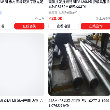
0NB钢 板材圆棒现货库存充足
现货批发抚顺特钢FS139M塑胶模具钢 
腐蚀FS139M塑胶模具钢
等问题。 以
数控机床
加工为例，若使用普通夹具固定高工钢
验
耐腐蚀
抚顺特钢品牌
刀具，微小的震动会直接影响加工精度，而专用防震刀具架能
20
.00
上海
上海奉
￥
有效吸收高频振动。
电话
在线咨询
查看电话
在线咨询
冷却系统的选择同样关键：
连续加工场景需要配备大流量
切削液
循环系统，避免高温
导致材料退火
精密加工更适合
微量润滑系统
（MQL），既能冷却又不会
污染工件表面
深冷处理设备则能进一步提升高工钢的硬度和耐磨性，适合
对刀具寿命要求高的场景
建议在采购高工钢时同步评估现有设备兼容性，必要时预留
15%-20%的预算用于配套升级。
04Al ML08Al光圆 方钢 六
44SMn28高速切削钢 EN 10277-3-1999
五、这些使用细节能让高工钢寿命延长30%
1.0762冷拉钢