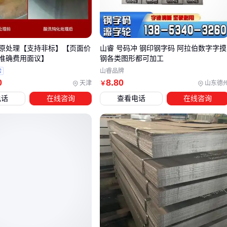
精磨圆棒适合直接加工，省去粗磨工序
热轧材料需预留加工余量，隐性增加耗材成本
黑皮料价格低但后续处理费用可能抵消差价
原处理【支持非标】【页面价
山睿 号码冲 钢印钢字码 阿拉伯数字字摸
这些隐藏变量说明：单纯比较千克单价毫无意义，必须结合具
准确费用面议】
钢各类图形都可加工
体使用场景评估综合成本。
验
山睿品牌
0
8
.80
天津
山东德
￥
三、高工钢选型：如何平衡价格与性能？
电话
在线咨询
查看电话
在线咨询
选择高工钢时，仅关注价格可能导致后续使用成本大幅增加。
以下场景需要优先考虑性能匹配而非低价：
连续高强度加工：普通高工钢在长时间切削中易磨损，需选
用耐磨性更强的材质
精密加工环节：尺寸稳定性差的高工钢会导致成品公差超标
特殊材料加工：处理钛合金等难切削材料时，需要更高红硬
性的型号