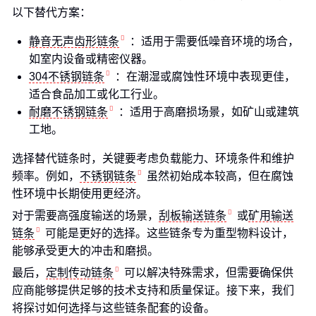
以下替代方案：
静音无声齿形链条
：适用于需要低噪音环境的场合，
如室内设备或精密仪器。
304不锈钢链条
：在潮湿或腐蚀性环境中表现更佳，
适合食品加工或化工行业。
耐磨不锈钢链条
：适用于高磨损场景，如矿山或建筑
工地。
选择替代链条时，关键要考虑负载能力、环境条件和维护
频率。例如，
不锈钢链条
虽然初始成本较高，但在腐蚀
性环境中长期使用更经济。
对于需要高强度输送的场景，
刮板输送链条
或
矿用输送
链条
可能是更好的选择。这些链条专为重型物料设计，
能够承受更大的冲击和磨损。
最后，
定制传动链条
可以解决特殊需求，但需要确保供
应商能够提供足够的技术支持和质量保证。接下来，我们
将探讨如何选择与这些链条配套的设备。