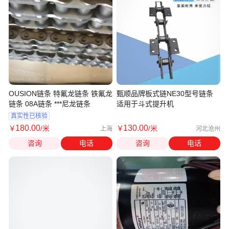
OUSION链条 特氟龙链条 铁氟龙
甄顺品牌板式链NE30型号链条
链条 08A链条 ***尼龙链条
适用于斗式提升机
真实性已核验
180
.00
130
.00
￥
/米
￥
/米
上海
河北沧州
咨询
电话
咨询
电话