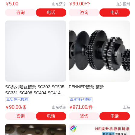
5
.00
99
.00
￥
￥
/个
山东济宁
山东德州
咨询
电话
咨询
电话
SC系列哈瓦链条 SC302 SC505
FENNER链条 链条
SC331 SC408 SC404 SC414
SC310 SC610 SC812
真实性已核验
真实性已核验
90
.00
971
.00
￥
/条
￥
/件
山东德州
上海
咨询
电话
咨询
电话