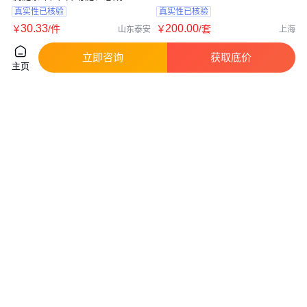
真实性已核验
真实性已核验
30
.33
200
.00
￥
/件
￥
/套
山东泰安
上海
咨询
电话
咨询
电话
立即咨询
获取底价
主页
REGINA链条EW 1873T 不需要
2024厂价提升机链条 鲁兴
定期润滑，高强度和耐磨性
HL315链条 NE50提升机链条 链
轮 料斗定做
真实性已核验
真实性已核验
21
.69
面议
￥
/套
上海
山东泰安
咨询
电话
咨询
电话