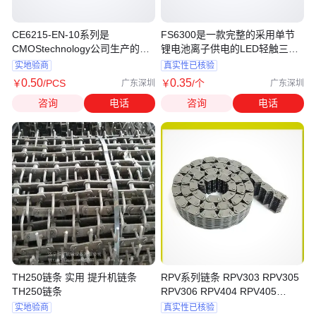
CE6215-EN-10系列是
FS6300是一款完整的采用单节
CMOStechnology公司生产的一
锂电池离子供电的LED轻触三功
组具有高纹波抑制
能驱动芯片
实地验商
真实性已核验
0
.50
0
.35
￥
/PCS
￥
/个
广东深圳
广东深圳
咨询
电话
咨询
电话
TH250链条 实用 提升机链条
RPV系列链条 RPV303 RPV305
TH250链条
RPV306 RPV404 RPV405
RPV406 RPV408 RPV612
实地验商
真实性已核验