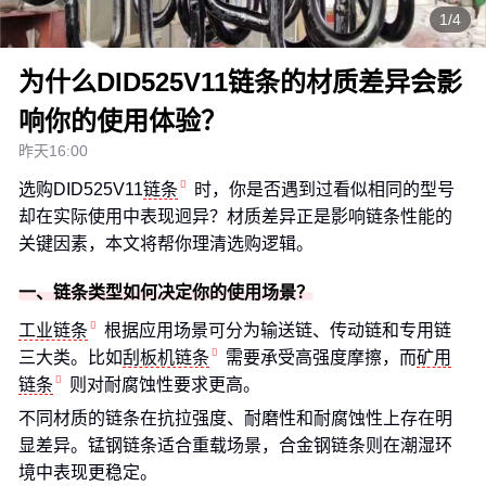
1/4
为什么DID525V11链条的材质差异会影
响你的使用体验？
昨天16:00
选购DID525V11
链条
时，你是否遇到过看似相同的型号
却在实际使用中表现迥异？材质差异正是影响链条性能的
关键因素，本文将帮你理清选购逻辑。
一、链条类型如何决定你的使用场景？
工业链条
根据应用场景可分为输送链、传动链和专用链
三大类。比如
刮板机链条
需要承受高强度摩擦，而
矿用
链条
则对耐腐蚀性要求更高。
不同材质的链条在抗拉强度、耐磨性和耐腐蚀性上存在明
显差异。锰钢链条适合重载场景，合金钢链条则在潮湿环
境中表现更稳定。