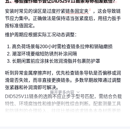
五、哪些操作细节会让DID525V11链条寿命相差数倍？
安装时常见的误区是过度拧紧
链条固定夹
，这会导致链
节应力集中。正确做法是保持适当张紧度后，用扭力扳手
按标准值固定。
维护周期应根据实际工况动态调整：
高负荷场景每200小时需检查链条拉伸和销轴磨损
潮湿环境要缩短防锈剂补涂间隔
长期闲置前应涂抹长效润滑脂并包裹防护罩
听到异常金属摩擦声时，优先检查链条导轨是否偏移或润
滑是否失效，而非直接更换链条。多数早期故障通过调整
张紧器和补润滑即可解决。
展开更多内容

DID525V11链条的选购不应止步于型号匹配，需结合负载
特性、环境腐蚀性和维护便利性综合判断。配套测量工具
和防锈剂的合理投入，往往比单纯追求链条本身材质更能
提升整体使用体验。