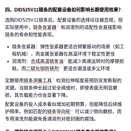
四、DID525V11链条的配套设备如何影响长期使用效果？
选购DID525V11链条后，配套设备的选择往往被忽视，但
实际使用中，
链条张紧器
和润滑剂的适配性会直接影响
链条的寿命和性能表现。
链条张紧器：弹性张紧器更适合频繁振动的场景（如工
程机械），而金属张紧器在高温环境下稳定性更佳
润滑剂：
合成高温链条油
能减少高速运转时的摩擦损
耗，而
二硫化钼防锈剂
更适合潮湿或多尘环境
定期使用
链条测量工具
检测拉伸程度是预防突发断裂的
关键。当链条伸长超过安全阈值时，即使表面无明显磨
损，其负载能力也会显著下降。
配套设备的投入成本看似增加初期预算，但能降低后续维
护频率。例如匹配的
链条导向轮
可以减少侧向磨损，而
专用清洗剂能避免普通溶剂对密封圈的腐蚀。