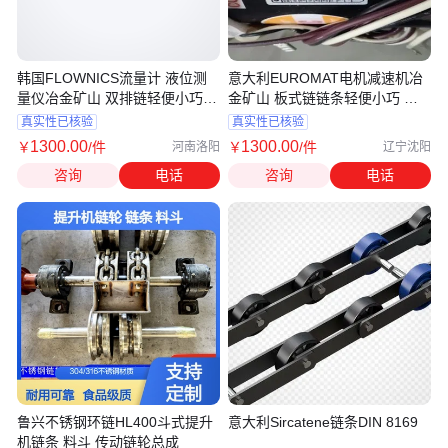
韩国FLOWNICS流量计 液位测
意大利EUROMAT电机减速机冶
量仪冶金矿山 双排链轻便小巧
金矿山 板式链链条轻便小巧 节
节省空间
省空间
真实性已核验
真实性已核验
1300
.00
1300
.00
￥
/件
￥
/件
河南洛阳
辽宁沈阳
咨询
电话
咨询
电话
鲁兴不锈钢环链HL400斗式提升
意大利Sircatene链条DIN 8169
机链条 料斗 传动链轮总成