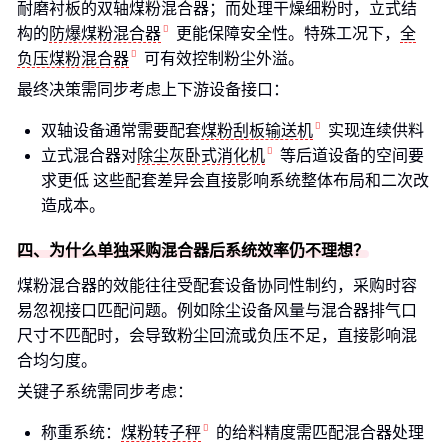
耐磨衬板的双轴煤粉混合器；而处理干燥细粉时，立式结
构的
防爆煤粉混合器
更能保障安全性。特殊工况下，
全
负压煤粉混合器
可有效控制粉尘外溢。
最终决策需同步考虑上下游设备接口：
双轴设备通常需要配套
煤粉刮板输送机
实现连续供料
立式混合器对
除尘灰卧式消化机
等后道设备的空间要
求更低 这些配套差异会直接影响系统整体布局和二次改
造成本。
四、为什么单独采购混合器后系统效率仍不理想？
煤粉混合器的效能往往受配套设备协同性制约，采购时容
易忽视接口匹配问题。例如除尘设备风量与混合器排气口
尺寸不匹配时，会导致粉尘回流或负压不足，直接影响混
合均匀度。
关键子系统需同步考虑：
称重系统：
煤粉转子秤
的给料精度需匹配混合器处理