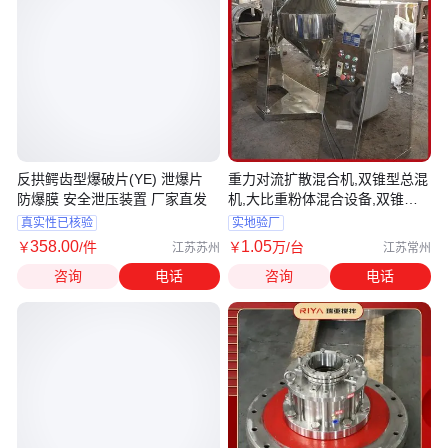
反拱鳄齿型爆破片(YE) 泄爆片
重力对流扩散混合机,双锥型总混
防爆膜 安全泄压装置 厂家直发
机,大比重粉体混合设备,双锥形
干粉混合机
真实性已核验
实地验厂
358
.00
1
.05
￥
/件
￥
万
/台
江苏苏州
江苏常州
咨询
电话
咨询
电话