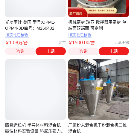
光功率计 美国 型号:OPM1-
机械密封 瑞亚 搅拌器用密封 单
OPM4-3D库号：M260432
端面双端面 可定制
真实性已核验
真实性已核验
1
.08
1500
.00
￥
万
/台
￥
/套
北京
江苏无锡
咨询
电话
咨询
电话
四氟造粒机 半导体材料混合机
厂家粉末混合机干粉混合机三维
磁性材料实验设备 科尼乐强力混
混合机