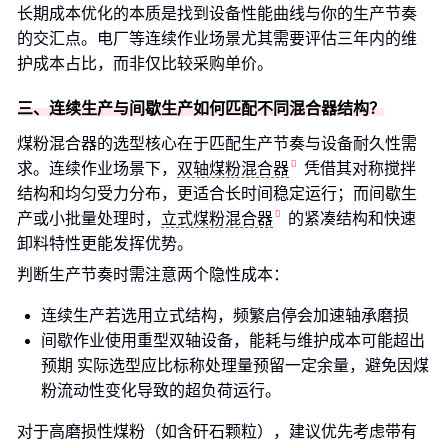
长期成本优化的本质是找到设备性能曲线与你的生产节奏
的交汇点。电厂等连续作业场景尤其需要评估三年内的维
护成本占比，而非仅比较采购单价。
三、连续生产与间歇生产如何匹配不同混合器结构？
煤粉混合器的选型核心在于匹配生产节奏与设备耐久性需
求。连续作业场景下，
双轴煤粉混合器
凭借其对称搅拌
结构和均匀受力分布，更适合长时间稳定运行；而间歇生
产或小批量处理时，
立式煤粉混合器
的紧凑结构和快速
卸料特性更能发挥优势。
判断生产节奏时需注意两个隐性成本：
连续生产若选用立式结构，频繁启停会加速轴承磨损
间歇作业使用重型双轴设备，能耗与维护成本可能超出
预期 实际选型应比标称处理量预留一定余量，避免因煤
粉流动性变化导致的超负荷运行。
对于高磨损性煤粉（如含矸石颗粒），建议优先考虑带有