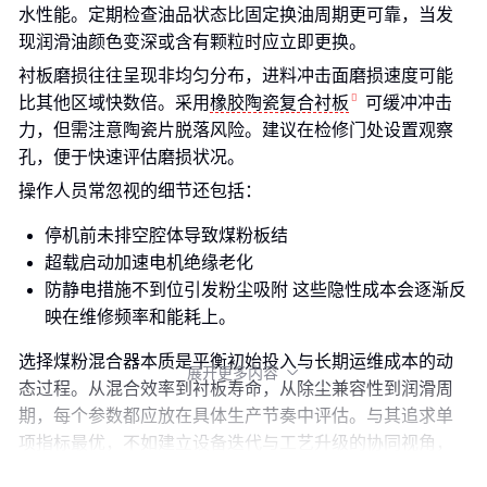
水性能。定期检查油品状态比固定换油周期更可靠，当发
现润滑油颜色变深或含有颗粒时应立即更换。
衬板磨损往往呈现非均匀分布，进料冲击面磨损速度可能
比其他区域快数倍。采用
橡胶陶瓷复合衬板
可缓冲冲击
力，但需注意陶瓷片脱落风险。建议在检修门处设置观察
孔，便于快速评估磨损状况。
操作人员常忽视的细节还包括：
停机前未排空腔体导致煤粉板结
超载启动加速电机绝缘老化
防静电措施不到位引发粉尘吸附 这些隐性成本会逐渐反
映在维修频率和能耗上。
选择煤粉混合器本质是平衡初始投入与长期运维成本的动
展开更多内容

态过程。从混合效率到衬板寿命，从除尘兼容性到润滑周
期，每个参数都应放在具体生产节奏中评估。与其追求单
项指标最优，不如建立设备迭代与工艺升级的协同视角，
让采购决策真正融入生产系统优化闭环。