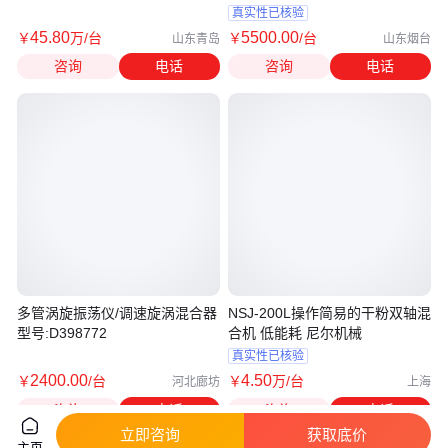
料机
真实性已核验
45
.80
5500
.00
￥
万
/台
￥
/台
山东青岛
山东烟台
咨询
电话
咨询
电话
多管涡旋振荡仪/调速旋涡混合器
NSJ-200L操作简易的干粉双轴混
型号:D398772
合机 低能耗 尼尔机械
真实性已核验
2400
.00
4
.50
￥
/台
￥
万
/台
河北廊坊
上海
咨询
电话
咨询
电话
立即咨询
获取底价
主页