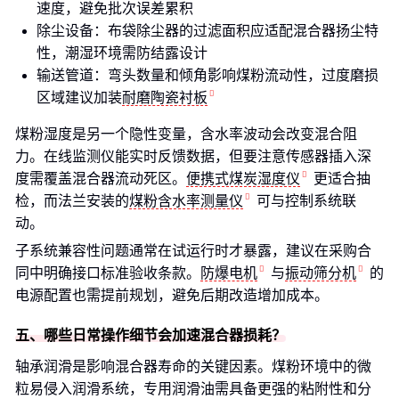
速度，避免批次误差累积
除尘设备：布袋除尘器的过滤面积应适配混合器扬尘特
性，潮湿环境需防结露设计
输送管道：弯头数量和倾角影响煤粉流动性，过度磨损
区域建议加装
耐磨陶瓷衬板
煤粉湿度是另一个隐性变量，含水率波动会改变混合阻
力。在线监测仪能实时反馈数据，但要注意传感器插入深
度需覆盖混合器流动死区。
便携式煤炭湿度仪
更适合抽
检，而法兰安装的
煤粉含水率测量仪
可与控制系统联
动。
子系统兼容性问题通常在试运行时才暴露，建议在采购合
同中明确接口标准验收条款。
防爆电机
与
振动筛分机
的
电源配置也需提前规划，避免后期改造增加成本。
五、哪些日常操作细节会加速混合器损耗？
轴承润滑是影响混合器寿命的关键因素。煤粉环境中的微
粒易侵入润滑系统，专用润滑油需具备更强的粘附性和分