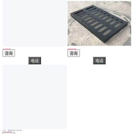
玻璃钢水篦子 偏沟式雨水口 雨水收集口-金悦科技
球墨铸铁偏沟式雨水篦子 450*750*50EN124D400 道路边排水用 京科
￥
20
.00
/套
￥
200
.00
/套
黑龙江伊春
湖北武汉
咨询
咨询
电话
电话
实地验商
偏沟式球墨铸铁雨水篦子 长75cm宽45cm 街道下水道用沟盖板 博辉
￥
195
.00
/套
山东聊城