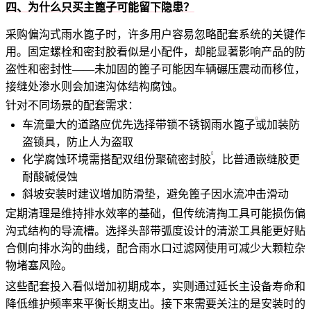
四、为什么只买主篦子可能留下隐患？
采购偏沟式雨水篦子时，许多用户容易忽略配套系统的关键作
用。固定螺栓和密封胶看似是小配件，却能显著影响产品的防
盗性和密封性——未加固的篦子可能因车辆碾压震动而移位，
接缝处渗水则会加速沟体结构腐蚀。
针对不同场景的配套需求：
车流量大的道路应优先选择
带锁不锈钢雨水篦子
或加装防
盗锁具，防止人为盗取
化学腐蚀环境需搭配
双组份聚硫密封胶
，比普通嵌缝胶更
耐酸碱侵蚀
斜坡安装时建议增加防滑垫，避免篦子因水流冲击滑动
定期清理是维持排水效率的基础，但传统清掏工具可能损伤偏
沟式结构的导流槽。选择头部带弧度设计的清淤工具能更好贴
合侧向
排水沟
的曲线，配合
雨水口过滤网
使用可减少大颗粒杂
物堵塞风险。
这些配套投入看似增加初期成本，实则通过延长主设备寿命和
降低维护频率来平衡长期支出。接下来需要关注的是安装时的