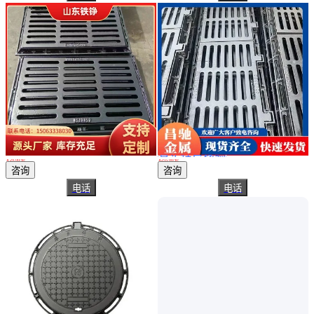
真实性已核验
铁铮制造球墨铸铁井盖人行道雨水篦子偏沟式水沟盖水表井铁沟盖板
昌驰供应 球墨铸铁 偏沟式双篦子雨水口井盖 450*1500连体雨水篦子
￥
29
.00
/套
￥
255
.00
/套
山西运城
山东聊城
咨询
咨询
电话
电话