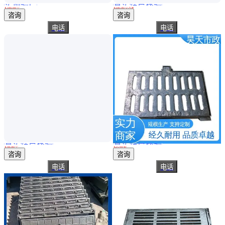
实地验厂
真实性已核验
复合雨水篦子规格 树脂 绿色 圆形 淮方 强 按需定制
海绵城市雨水PP模块厂家 收集回用系统 不占用地面空间
￥
180
.00
/个
￥
180
.00
/立方米
河北衡水
江苏淮安
咨询
咨询
电话
电话
真实性已核验
真实性已核验
偏沟式雨水篦子产品 YBZ016德民建材用作道路雨水箅子
偏沟式雨水篦子 小区 厂家支持定制 承重力强 昊天市政
￥
44
.00
/个
￥
25
.00
/套
河北石家庄
重庆
咨询
咨询
电话
电话