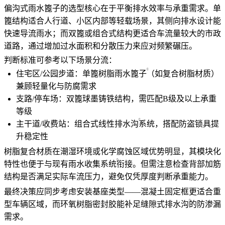
偏沟式雨水篦子的选型核心在于平衡排水效率与承重需求。单
篦结构适合人行道、小区内部等轻载场景，其侧向排水设计能
快速导流雨水；而双篦或组合式结构更适合车流量较大的市政
道路，通过增加过水面积和分散压力来应对频繁碾压。
判断标准可参考以下场景分流：
住宅区/公园步道：单篦
树脂雨水篦子
（如复合树脂材质）
兼顾轻量化与防腐需求
支路/停车场：双篦球墨铸铁结构，需匹配B级及以上承重
等级
主干道/收费站：组合式
线性排水沟
系统，搭配防盗锁具提
升稳定性
树脂复合材质在潮湿环境或化学腐蚀区域优势明显，其模块化
特性也便于与现有
雨水收集系统
衔接。但需注意检查背部加筋
结构是否满足实际车流压力，避免仅凭厚度判断承重能力。
最终决策应同步考虑安装基座类型——混凝土固定框更适合重
型车辆区域，而环氧树脂密封胶能补足
缝隙式排水沟
的防渗漏
需求。