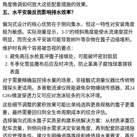
角度微调如何放大这些配套措施的效果。
五、水平安装反而影响排水效率？
偏沟式设计的核心优势在于侧向集水，但这一特性对安装角度
极为敏感。实际测量显示，3-5°的倾斜角度能使水流速度提升
明显，而完全水平安装可能导致树叶等杂物在篦子边缘堆积。
维护时有两个容易被忽视的要点：
避免高压水枪直冲篦子接缝处，可能破坏密封胶层
冬季化雪盐撒布后应及时冲洗，防止氯离子腐蚀球墨铸铁
表面
对于需要精确监控排水量的场景，非接触式测量仪器比传统物
理探头更适用。多普勒流速仪既能避免杂物缠绕传感器，其24
GHz微波穿透力又可应对泡沫较多的污水环境。
这些细节调整的累积效果可能比单纯选购更高规格的篦子更重
要，最终需要回归到全生命周期成本的综合评估。
选择偏沟式雨水篦子实质是构建系统解决方案：从材质承重匹
配车流量，到侧向排水需求决定安装角度，再到配套防盗措施
适应管理条件。建议先明确道路等级和峰值排水量要求，再反