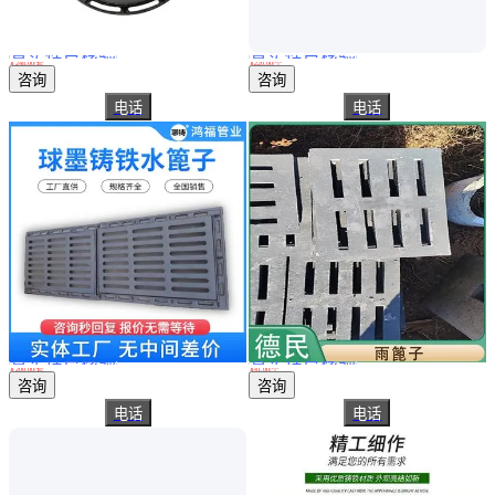
真实性已核验
真实性已核验
东创 下水道雨水球墨铸铁井盖板篦子铸造生产厂偏沟式雨水口箅子
750X450球墨铸铁雨水套篦 铸铁偏沟雨水篦子 雨水口盖板带底座
￥
248
.00
/套
￥
220
.00
/个
山西吕梁
山东聊城
咨询
咨询
电话
电话
真实性已核验
真实性已核验
偏沟式球墨铸铁雨水篦子 串联组合水箅子盖板 重型过车雨水口井盖
侧排雨水篦子产品质量强YBZ009德民建材用作园林设施
￥
200
.00
/套
￥
41
.00
/个
山东聊城
河北石家庄
咨询
咨询
电话
电话