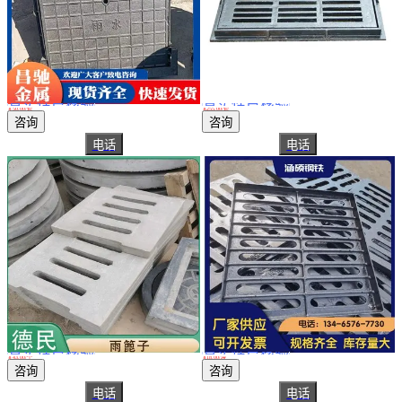
真实性已核验
真实性已核验
马路牙子侧边立式雨水篦子 球墨铸铁偏沟式雨水口篦子三件套井盖
东创 偏沟式球墨铸铁雨水篦子 450*750双篦式雨水口井盖 过载40吨
￥
50
.00
/套
￥
255
.00
/套
山东聊城
山东聊城
咨询
咨询
电话
电话
真实性已核验
真实性已核验
水沟篦子 便于安装抢修 保护环境 德民建材 用于雨水口处
厂家直供 500*500*30雨水篦子 B125铸铁沟盖板 公园广场使用
￥
43
.00
/个
￥
18
.00
/块
河北石家庄
山东泰安
咨询
咨询
电话
电话