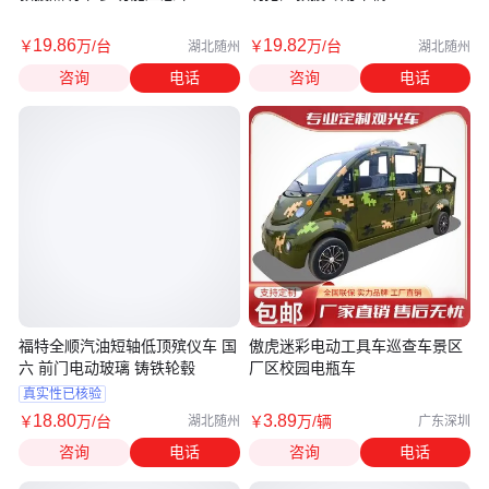
19
.86
19
.82
￥
万
/台
￥
万
/台
湖北随州
湖北随州
咨询
电话
咨询
电话
福特全顺汽油短轴低顶殡仪车 国
傲虎迷彩电动工具车巡查车景区
六 前门电动玻璃 铸铁轮毂
厂区校园电瓶车
真实性已核验
18
.80
3
.89
￥
万
/台
￥
万
/辆
湖北随州
广东深圳
咨询
电话
咨询
电话