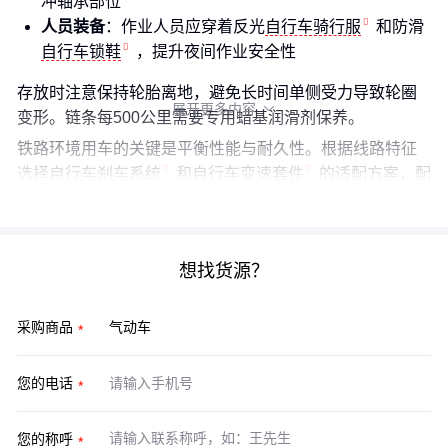
冲轴承部位
人员装备
：作业人员应穿着反光
自行车骑行服
和防滑
自行车锁鞋
，提升夜间作业安全性
存放时注意保持轮胎离地，避免长时间单侧受力导致轮圈
展开更多内容

变形。链条每500公里需要专用蜡基润滑剂保养。
铁路环境用车的关键是平衡性能与耐久性。根据线路特征
选择
自行车刹车系统
和
自行车变速套件
的适配方案，配
合定期维护，才能最大限度发挥气动车的技术优势。
想找货源？
采购商品
您的电话
您的称呼