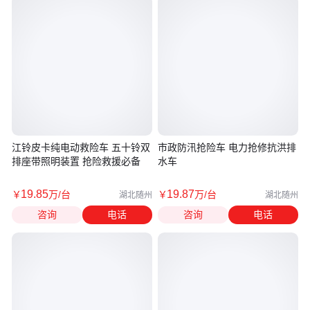
江铃皮卡纯电动救险车 五十铃双
市政防汛抢险车 电力抢修抗洪排
排座带照明装置 抢险救援必备
水车
19
.85
19
.87
￥
万
/台
￥
万
/台
湖北随州
湖北随州
咨询
电话
咨询
电话