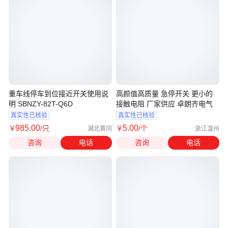
重车线停车到位接近开关使用说
高颜值高质量 急停开关 更小的
明 SBNZY-82T-Q6D
接触电阻 厂家供应 卓朗齐电气
真实性已核验
真实性已核验
985
.00
5
.00
￥
/只
￥
/个
湖北黄冈
浙江温州
咨询
电话
咨询
电话