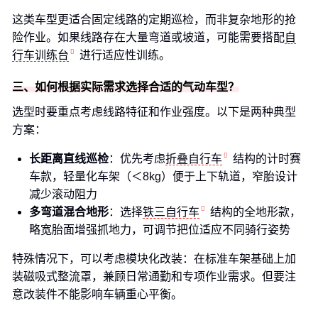
这类车型更适合固定线路的定期巡检，而非复杂地形的抢
险作业。如果线路存在大量弯道或坡道，可能需要搭配
自
行车训练台
进行适应性训练。
三、如何根据实际需求选择合适的气动车型？
选型时要重点考虑线路特征和作业强度。以下是两种典型
方案：
长距离直线巡检
：优先考虑
折叠自行车
结构的计时赛
车款，轻量化车架（＜8kg）便于上下轨道，窄胎设计
减少滚动阻力
多弯道混合地形
：选择
铁三自行车
结构的全地形款，
略宽胎面增强抓地力，可调节把位适应不同骑行姿势
特殊情况下，可以考虑模块化改装：在标准车架基础上加
装磁吸式整流罩，兼顾日常通勤和专项作业需求。但要注
意改装件不能影响车辆重心平衡。