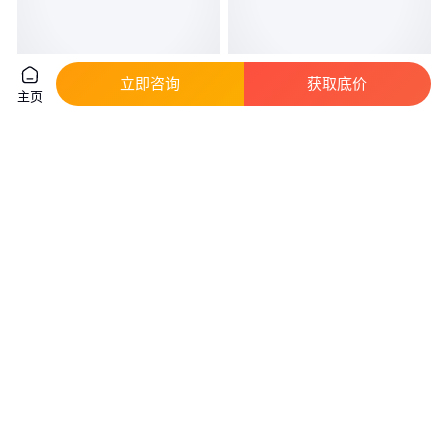
立即咨询
获取底价
主页
工矿电机车 架式电机车 爆电机
依维柯欧胜燃气救险车 电力工程
车山东
车 气防车 抢险救援专用
真实性已核验
真实性已核验
4
.00
20
.00
￥
万
/个
￥
万
/台
山东济宁
湖北随州
咨询
电话
咨询
电话