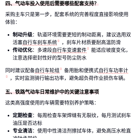
四、气动车投入使用后需要哪些配套支持？
采购主车只是第一步，配套系统的完善程度直接影响使用
体验：
制动升级
：轨道环境需要更短的制动距离，建议选用双
活塞
自行车刹车系统
，刹车片材质要耐高温防滑
传动优化
：多速段
自行车变速套件
能适应坡度变化，
注意选择密封性好的型号防尘防水
同时建议配备
自行车轮组
备用胎和便携式
自行车功率计
，实时监测骑行输出功率，避免超负荷作业损伤车辆。
五、铁路气动车日常维护中的关键注意事项
这类高强度使用的车辆需要特别养护策略：
定期检查
：每周检查车架焊缝有无裂纹，每月测试刹车
油压是否达标
专业清洁
：使用中性清洁剂擦拭车体，避免高压水枪直