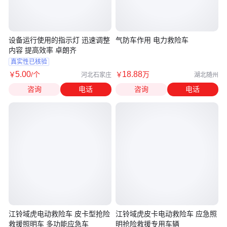
设备运行使用的指示灯 迅速调整
气防车作用 电力救险车
内容 提高效率 卓朗齐
真实性已核验
5
.00
18
.88
￥
/个
￥
万
河北石家庄
湖北随州
咨询
电话
咨询
电话
江铃域虎电动救险车 皮卡型抢险
江铃域虎皮卡电动救险车 应急照
救援照明车 多功能应急车
明抢险救援专用车辆