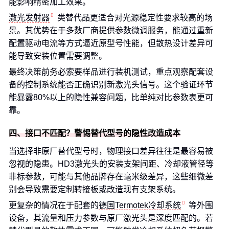
能影响精密加工效果。
激光发射器
类替代品更适合对光源稳定性要求较高的场
景。其优势在于多数厂商提供参数微调服务，能通过重新
配置驱动电流等方式逼近原型号性能，但散热设计差异可
能导致安装位置需要调整。
最终决策前务必索要样品进行装机测试，重点观察配套设
备的控制系统能否正确识别新激光头信号。这个验证环节
能暴露80%以上的隐性兼容问题，比单纯对比参数表更可
靠。
四、接口不匹配？警惕替代型号的隐性改造成本
当选择非原厂替代型号时，物理接口差异往往是最容易被
忽视的隐患。HD3激光头的安装支架间距、冷却液管径等
非标参数，可能与其他品牌存在毫米级差异，这些细微差
别会导致需要定制转接板或改造现有支架系统。
更复杂的情况在于配套的
德国Termotek冷却系统
等外围
设备，其流量和压力参数与原厂激光头是深度匹配的。若