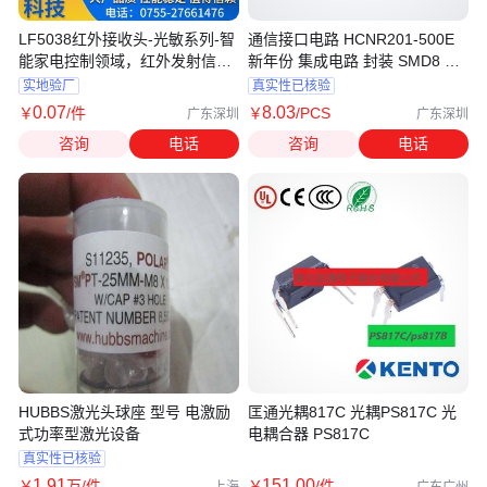
LF5038红外接收头-光敏系列-智
通信接口电路 HCNR201-500E
能家电控制领域，红外发射信号
新年份 集成电路 封装 SMD8 电
产品
子元器件
实地验厂
真实性已核验
0
.07
8
.03
￥
/件
￥
/PCS
广东深圳
广东深圳
咨询
电话
咨询
电话
HUBBS激光头球座 型号 电激励
匡通光耦817C 光耦PS817C 光
式功率型激光设备
电耦合器 PS817C
真实性已核验
1
.91
151
.00
￥
万
/件
￥
/件
上海
广东广州