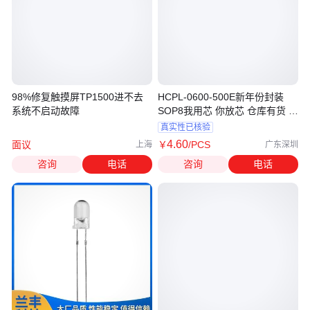
98%修复触摸屏TP1500进不去
HCPL-0600-500E新年份封装
系统不启动故障
SOP8我用芯 你放芯 仓库有货 当
天可发货
真实性已核验
4
.60
面议
￥
/PCS
上海
广东深圳
咨询
电话
咨询
电话