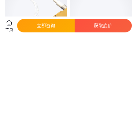
立即咨询
获取底价
主页
976nm/980nm 55W T13 多模尾
870nm/880nm 5mW 8-Pin 多模
纤激光二极管
尾纤激光二极管
真实性已核验
真实性已核验
1
.00
1
.00
￥
/PCS
￥
/PCS
天津
天津
咨询
电话
咨询
电话