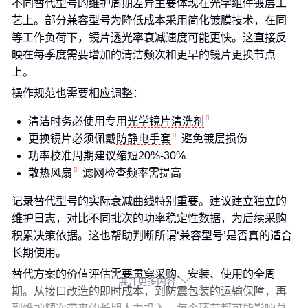
不同替代型号的维护周期差异主要体现在光学组件镀层工
艺上。部分兼容型号为降低成本采用简化镀膜技术，在同
等工作负荷下，镜片透光率衰减速度可能更快。这直接反
映在每季度需要增加的清洁频次和更早的镜片更换节点
上。
操作规范也需要相应调整：
清洁时务必使用专用
光学镜片清洗剂
更换镜片必须佩戴
防静电手套
避免镀层损伤
功率校准周期建议缩短20%-30%
散热风扇
滤网检查频率需提高
记录替代型号的实际衰减曲线特别重要。建议建立独立的
维护日志，对比不同批次的功率稳定性数据，为后续采购
积累决策依据。这也帮助判断所谓‘兼容型号’是否真的适合
长期使用。
替代方案的价值评估需要贯穿采购、安装、使用的全周
展开更多内容

期。从接口改造的即时成本，到防震包装的运输保障，再