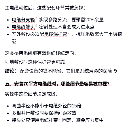
主电缆就位后，这些配套环节常被忽视：
电缆分支箱
实现多路分流，要预留20%余量
电缆终端头
密封处理不当会成为进水点
室外敷设必须配
电缆保护管
，抗压系数需大于土壤荷
载
这类桥架系统能有效组织线缆走向：
埋地敷设时这种保护管更可靠：
结论：
配套设备的钱不能省，它们是系统寿命的保险 ⛑
五、安装70平方电缆线时，哪些细节最容易被忽视？
实操中这些细节决定成败：
弯曲半径不能小于电缆外径的15倍
多根并行敷设时要保持间距散热
接头处应使用
电缆扎带
固定，避免应力集中