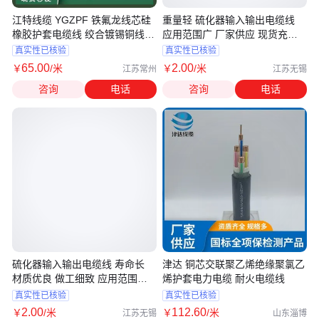
江特线缆 YGZPF 铁氟龙线芯硅
重量轻 硫化器输入输出电缆线
橡胶护套电缆线 绞合镀锡铜线
应用范围广 厂家供应 现货充足
导电性好
逸凯
真实性已核验
真实性已核验
65
.00
2
.00
￥
/米
￥
/米
江苏常州
江苏无锡
咨询
电话
咨询
电话
硫化器输入输出电缆线 寿命长
津达 铜芯交联聚乙烯绝缘聚氯乙
材质优良 做工细致 应用范围广
烯护套电力电缆 耐火电缆线
逸凯
真实性已核验
真实性已核验
2
.00
112
.60
￥
/米
￥
/米
江苏无锡
山东淄博