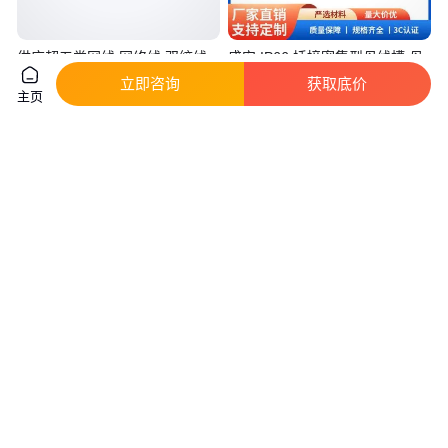
供应超五类网线 网络线 双绞线
盛安 IP66 插接密集型母线槽 母
网络布线
线插接箱630A 800A 1000A
立即咨询
获取底价
主页
1600A
真实性已核验
实地验厂
380
.00
100
.00
￥
/箱
￥
/米
山东威海
重庆
咨询
电话
咨询
电话
铜芯高压电缆 铜芯电缆 阻燃电
MCP电缆3x95+1x25+3x6矿用
缆 铠装铜芯电缆线
1.14KV采煤机电缆
真实性已核验
真实性已核验