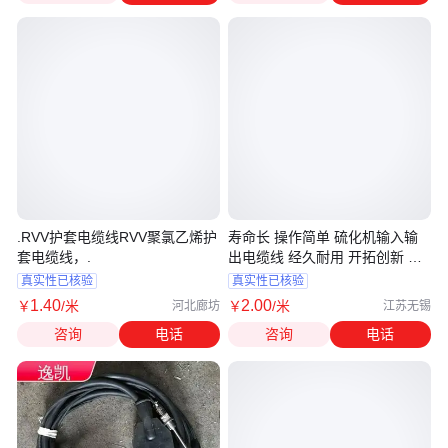
.RVV护套电缆线RVV聚氯乙烯护
寿命长 操作简单 硫化机输入输
套电缆线，.
出电缆线 经久耐用 开拓创新 逸
凯
真实性已核验
真实性已核验
1
.40
2
.00
￥
/米
￥
/米
河北廊坊
江苏无锡
咨询
电话
咨询
电话