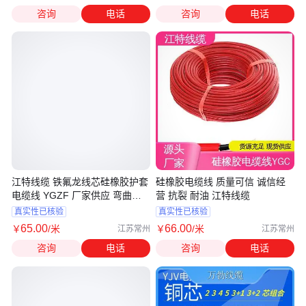
咨询
电话
咨询
电话
江特线缆 铁氟龙线芯硅橡胶护套
硅橡胶电缆线 质量可信 诚信经
电缆线 YGZF 厂家供应 弯曲性
营 抗裂 耐油 江特线缆
能优良
真实性已核验
真实性已核验
65
.00
66
.00
￥
/米
￥
/米
江苏常州
江苏常州
咨询
电话
咨询
电话