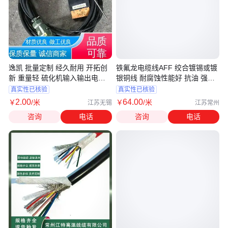
逸凯 批量定制 经久耐用 开拓创
铁氟龙电缆线AFF 绞合镀锡或镀
新 重量轻 硫化机输入输出电缆
银铜线 耐腐蚀性能好 抗油 强酸
线
抗强碱
真实性已核验
真实性已核验
2
.00
64
.00
￥
/米
￥
/米
江苏无锡
江苏常州
咨询
电话
咨询
电话