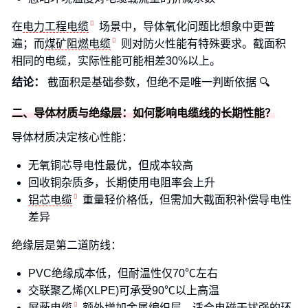
在
电力工程电缆
场景中，导体氧化问题比想象中更普
遍；而
煤矿阻燃电缆
则对防火性能有特殊要求。截面积
相同的电缆，实际性能可能相差30%以上。
结论：
截面积是基础参数，但绝不是唯一判断依据 🔍
二、导体材质与绝缘层：如何影响电缆线的长期性能？
导体材质决定核心性能：
无氧铜芯导电性最优，但成本较高
回收铜杂质多，长期使用电阻率会上升
铝芯电缆
重量轻价格低，但需加大截面积补偿导电性
差异
绝缘层是第二道防线：
PVC绝缘成本低，但耐温性仅70℃左右
交联聚乙烯(XLPE)可承受90℃以上高温
屏蔽电缆
额外增加金属编织层，适合电磁干扰强的环