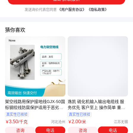
发送询价代表您同意
《用户服务协议》
《隐私政策》
猜你喜欢
架空线路用保护接地线GJX-50国
逸凯 硫化机输入输出电缆线 服
标钢绞线防腐保护适用于恶劣环
务优先 客户至上 操作简单 重量
境
轻
真实性已核验
真实性已核验
3
.50
2
.00
￥
/千克
￥
/米
河北沧州
江苏无锡
咨询
电话
咨询
电话