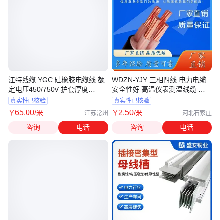
江特线缆 YGC 硅橡胶电缆线 额
WDZN-YJY 三相四线 电力电缆
定电压450/750V 护套厚度
安全性好 高温仪表测温线缆 货
mm1.4
源充足
真实性已核验
真实性已核验
65
.00
2
.50
￥
/米
￥
/米
江苏常州
河北石家庄
咨询
电话
咨询
电话