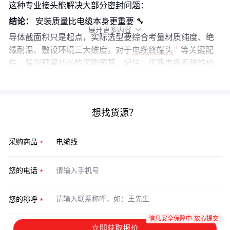
这种专业接头能解决大部分密封问题：
结论：
安装质量比电缆本身更重要 🔧
展开更多内容

导体截面积只是起点，实际选型要综合考量材质纯度、绝
缘耐温、敷设环境三大维度。对于
电缆终端头
等关键配
件，建议预留15%的采购预算。记住：优质电缆系统的价
值不在初始成本，而在二十年稳定运行。
想找货源？
采购商品
您的电话
您的称呼
信息安全保障中·放心提交
立即获取报价