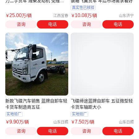
力二手货车 潍柴发动机 免维护
装箱飞翼货车 年后市场需求看好
桥
真实性已核验
25
.00
10
.08
￥
万
/辆
￥
万
/辆
江西宜春
山东济宁
咨询
电话
咨询
电话
新款飞碟汽车销售 蓝牌自卸车轻
飞碟缔途蓝牌自卸车 五征微型轻
卡货车制造商五征
卡货车轴距大小
实地验厂
实地验厂
9
.90
7
.50
￥
万
/辆
￥
万
/辆
山东日照
山东日照
咨询
电话
咨询
电话