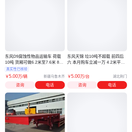
东风D9腐蚀性物品运输车 荷载
东风天锦 垃10吨不超载 前四后
10吨 货厢可做6.2米至7.6米 8类
六 本月购车立减一万 4.2米平板
危货
车
真实性已核验
5
.00
5
.00
￥
万
/辆
￥
万
/台
新疆乌鲁木齐
湖北荆门
咨询
电话
咨询
电话