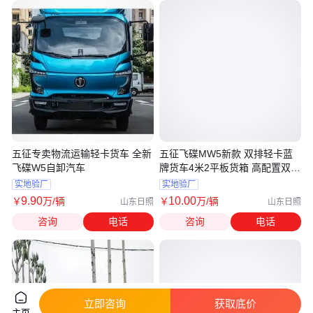
五征专卖物流运输轻卡货车 全新
五征飞碟MW5新款 双排轻卡蓝
飞碟W5自卸汽车
牌货车4米2平板货箱 高配置双燃
料
实地验厂
实地验厂
9
.90
10
.00
￥
万
/辆
￥
万
/辆
山东日照
山东日照
咨询
电话
咨询
电话
立即咨询
获取底价
主页