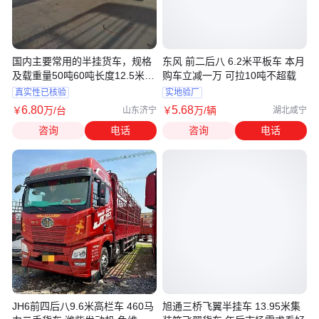
国内主要常用的半挂货车，规格
东风 前二后八 6.2米平板车 本月
及载重量50吨60吨长度12.5米13
购车立减一万 可拉10吨不超载
米13.75米
真实性已核验
实地验厂
6
.80
5
.68
￥
万
/台
￥
万
/辆
山东济宁
湖北咸宁
咨询
电话
咨询
电话
JH6前四后八9.6米高栏车 460马
旭通三桥飞翼半挂车 13.95米集