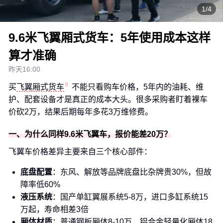
1/4
9.6米飞翼厢式货车：5年使用成本这样
算才准确
昨天16:00
买
飞翼厢式货车
不能只看购车价格，5年内的油耗、维
护、配套设备才是真正的成本大头。很多采购者盯着裸车
价砍2万，结果后期每年多花3万维修费。
一、为什么同样9.6米飞翼车，报价能差20万？
飞翼车价格差异主要来自三个核心部件：
底盘配置
：东风、解放等品牌底盘比杂牌贵30%，但故
障率低60%
液压系统
：国产单缸翼展系统5-8万，进口多缸系统15
万起，寿命相差3倍
厢体材质
：普通钢板厢体8-10万，铝合金轻量化厢体18