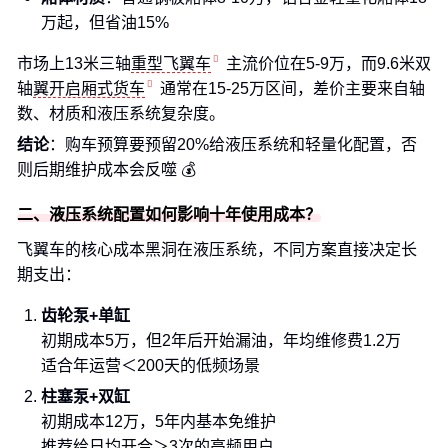
万起，但省油15%
市场上13米三轴
重型飞翼车
主流价位在5-9万，而9.6米双
轴
翼开启厢式货车
通常在15-25万区间，差价主要来自轴
数、材质和液压系统复杂度。
结论
：购车预算要预留20%给液压系统和轻量化配置，否
则后期维护成本会反噬 💰
二、液压系统配置如何影响十年使用成本？
飞翼车的核心成本黑洞在液压系统，不同方案直接决定长
期支出：
齿轮泵+单缸
初期成本5万，但2年后开始漏油，年均维修费1.2万
适合年运营＜200天的低频场景
柱塞泵+双缸
初期成本12万，5年内基本免维护
推荐给日均开合＞3次的高频用户