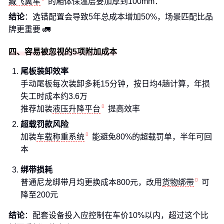
藏飞翼车
的厢体保温层要加厚到100mm：
结论
：选错配置会导致5年总成本增加50%，场景匹配比品
牌更重要 🚛
四、容易被忽视的5项附加成本
尾板装卸效率
手动尾板每次装卸多耗15分钟，按日均4趟计算，年损
失工时成本约3.6万
推荐加装
液压升降平台
提高效率
超载罚款风险
加装
车载称重系统
能避免80%的超载罚单，半年可回
本
绑带损耗
普通尼龙绑带月均更换成本800元，改用
货物绑带
可
降至200元
结论
：配套设备投入应控制在车价10%以内，超过这个比