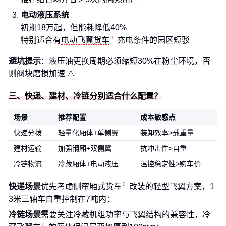
电动液压系统
初期18万起，但能耗降低40%
特别适合有
电动飞翼货车
充电条件的园区短驳
避坑提示
：液压油更换周期必须缩短30%在粉尘环境，否
则阀块磨损加速 ⚠️
三、快递、建材、冷链分别适合什么配置？
场景
推荐配置
成本敏感点
快递分拨
轻量化厢体+单侧翼
装卸效率>载重量
建材运输
加强钢厢+双侧翼
抗冲击性>自重
冷链物流
冷藏厢体+电动液压
温控稳定性>购车价
快递场景
优先考虑
侧帘厢式货车
改装的轻型飞翼方案，1
3米三轴车自重控制在7吨内：
冷链场景
需要关注冷藏机组功率与飞翼结构的兼容性，
冷