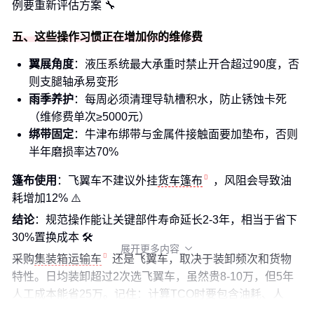
例要重新评估方案 🔧
五、这些操作习惯正在增加你的维修费
翼展角度
：液压系统最大承重时禁止开合超过90度，否
则支腿轴承易变形
雨季养护
：每周必须清理导轨槽积水，防止锈蚀卡死
（维修费单次≥5000元）
绑带固定
：牛津布绑带与金属件接触面要加垫布，否则
半年磨损率达70%
篷布使用
：飞翼车不建议外挂
货车篷布
，风阻会导致油
耗增加12% ⚠️
结论
：规范操作能让关键部件寿命延长2-3年，相当于省下
30%置换成本 🛠️
展开更多内容

采购
集装箱运输车
还是飞翼车，取决于装卸频次和货物
特性。日均装卸超过2次选飞翼车，虽然贵8-10万，但5年
人工成本能省25万。记住：计算TCO时要包含油耗、人
工、罚金、维修四大隐性成本。