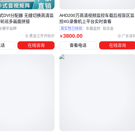
头
或
4G安防监控
套装能避免布线难题，但需评估信号稳定
式DVI分配器 无缝切换高清监
AHD200万高清视频监控车载后视盲区监
性。而固定点位长期监控更推荐
POE监控摄像头
，通过单根
联轮巡多画面拼接
控4G录像机上平台实时查看
网线同时解决供电和数据传输问题。
东健宇品牌
真实性已核验
车载监控
铝合金
视频监控服务器
的选择同样需要匹配厂房规模。中小型厂房
3800
.00
黑龙江齐齐哈尔
广东深
￥
可采用
塔式视频监控服务器
，部署灵活且成本可控；大型多
电话
在线咨询
查看电话
在线咨询
点位系统则更适合
机架式视频监控服务器
，便于集中管理和
扩展存储。
选型后的配套设备兼容性同样关键，例如监控录像机的解码能
力需匹配摄像头分辨率，避免出现
4K监控摄像头
接入后无法
流畅显示的情况。
四、为什么高清监控主设备到位后系统仍可能失效？
采购高清监控摄像头只是第一步，许多用户在实际部署时才发
现系统无法稳定运行，往往是因为忽略了配套设备的兼容性和
匹配度。