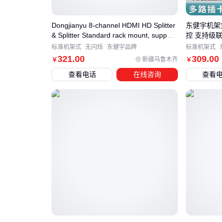
Dongjianyu 8-channel HDMI HD Splitter
东健宇机架
& Splitter Standard rack mount, support
控 支持级
cascading and cycle tour
标准机架式
无闪烁
东健宇品牌
标准机架式
321
.00
309
.00
新疆乌鲁木齐
￥
￥
查看电话
在线咨询
查看