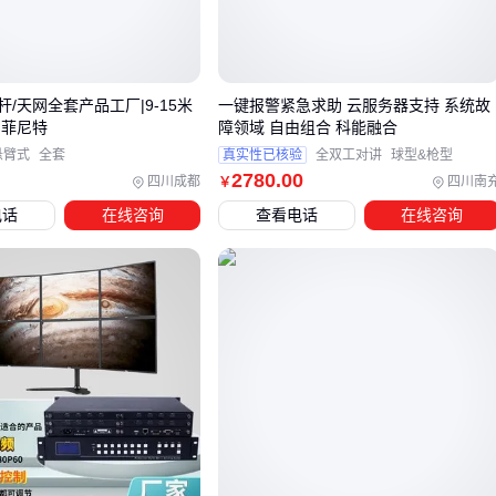
特别是夜间无人的仓储区，普通红外监控可能无法覆盖大范
围，这时激光夜视监控的长距探测优势就显现出来。
三、厂房高清监控选型：如何避免场景与设备不匹配？
/天网全套产品工厂|9-15米
一键报警紧急求助 云服务器支持 系统故
|菲尼特
障领域 自由组合 科能融合
厂房高清监控的选型需要优先考虑实际场景需求，而非单纯追
悬臂式
全套
真实性已核验
全双工对讲
球型&枪型
求参数指标。例如，大型厂房的空间跨度大，需要覆盖广角或
2780
.00
四川成都
四川南
￥
可旋转的摄像头，而光线条件复杂的区域则需侧重夜视能力。
电话
在线咨询
查看电话
在线咨询
关键选型维度包括：
空间覆盖：高顶棚厂房适合
云台监控摄像头
或
4K安防监控
球机
，可实现多角度巡视
光线适应性：昏暗仓库需
红外监控摄像头
或带补光功能的
设备
环境防护：粉尘多的车间应选择
防暴监控摄像头
等高防护
等级设备
对于需要灵活部署的临时厂房或移动监控场景，
无线监控摄像