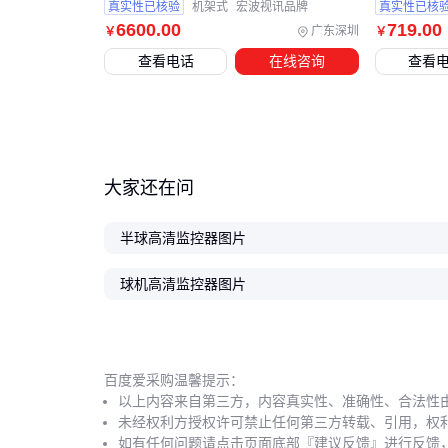
真实性已核验
机架式
宏波视讯品牌
真实性已核
6600
.00
719
.00
广东深圳
￥
￥
查看电话
在线咨询
查看
大家还在问
半球高清监控器图片
球机高清监控器图片
百度爱采购温馨提示：
以上内容来自第三方，内容真实性、准确性、合法性
未经权利方授权许可禁止任何第三方转载、引用，权
如有任何问题请点击页面底部『建议反馈』进行反馈