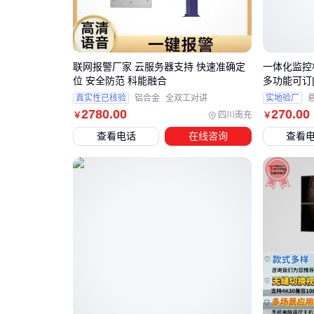
联网报警厂家 云服务器支持 快速准确定
一体化监控杆
位 安全防范 科能融合
多功能可订
真实性已核验
铝合金
全双工对讲
实地验厂
2780
.00
270
.00
四川南充
￥
￥
查看电话
在线咨询
查看