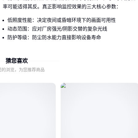
率可能适得其反。真正影响监控效果的三大核心参数：
低照度性能：决定夜间或昏暗环境下的画面可用性
动态范围：应对厂房强光/阴影交替的复杂光线
防护等级：防尘防水能力直接影响设备寿命
例如金属加工车间需要重点考察防爆等级，而仓储区域则更依
赖
激光夜视监控
的远距离穿透能力。
猜您喜欢
您的浏览，为您推荐商品
二、厂房环境如何影响监控设备选择？
不同厂房区域对监控有差异化需求，常见误区是统一采购同款
设备。实际需要根据三个维度评估：
空间高度：高空作业区需要广角镜头，窄通道则需变焦跟踪
设备密度：机械密集区要考虑抗电磁干扰能力
危险系数：化工区域必须采用防爆机型