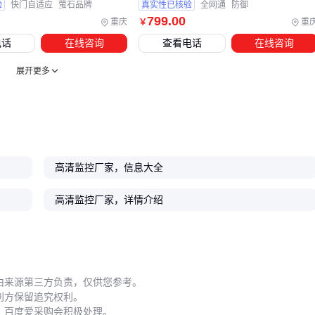
实用。
验
快门自适应
萤石品牌
真实性已核验
全网通
防御
799
.00
重庆
重
￥
配套设备的选择逻辑应遵循‘匹配主设备性能-适应场景特点-预
电话
在线咨询
查看电话
在线咨询
留扩展空间’三级验证，避免因小部件拖累整体系统。
展开更多
五、哪些使用细节会让高清监控效果打折扣？
安装位置的选择比想象中更复杂。厂房立柱安装需避开机械振
动区域，监控支架的承重能力要预留30%余量应对风载。带补
光灯的摄像头应避免正对窗户，否则夜视时玻璃反光会形成盲
区。
高清监控厂家，信息大全
存储管理是后期维护的重点。监控存储硬盘建议采用企业级产
高清监控厂家，详情介绍
品，并配合监控硬盘支架固定，避免震动损坏。存储周期设置
需平衡画质与容量，4K视频按运动侦测录制比全天录制更合
理。
定期维护能显著延长设备寿命。每月检查防水接线盒密封性，
由来源第三方负责，仅供您参考。
每季度清理散热孔灰尘，每年校准红外补光角度。突发停电
利方保留追究权利。
，百度爱采购会积极处理。