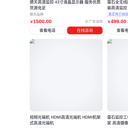
德天高清监控 43寸液晶显示器 服务优质
萤石全无线
货源充足
装高清监控
德天品牌
真实性已核
1500
.00
499
.00
广东深圳
￥
￥
查看电话
在线咨询
查看
视频光端机 HDMI高清光端机 HDMI机架
萤石监控工
式高清光端机
家 高清摄