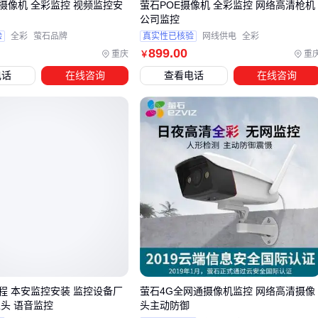
摄像机 全彩监控 视频监控安
萤石POE摄像机 全彩监控 网络高清枪机
公司监控
电源适配器：不同摄像头对电压和电流的稳定性要求差异明
验
全彩
萤石品牌
真实性已核验
网线供电
全彩
显，工业厂房的长距离布线更需要
12V10A监控电源适配器
899
.00
重庆
重
￥
这类大功率方案
电话
在线咨询
查看电话
在线咨询
存储设备：400万像素摄像头若搭配普通硬盘录像机，可能
写入速度不足导致丢帧或存储溢出
防雷保护：厂房空旷环境中的监控立杆需配备
导轨插入式防
雷保护器
，避免雷雨季节设备损坏
系统集成时的线材选择同样关键。监控专用网线比普通网线具
有更好的抗干扰性，而
千兆光纤收发器
能解决厂房远距离传
输的信号衰减问题。若采用无线监控方案，则需提前测试厂房
金属结构对信号的屏蔽影响。
镜头维护容易被忽视，但直接影响成像质量。厂房粉尘环境会
快速污染镜头，专业
监控镜头清洁套装
比普通擦拭布更能保
程 本安监控安装 监控设备厂
萤石4G全网通摄像机监控 网络高清摄像
护镀膜。对于高空安装的摄像头，选择带延长杆的清洁工具更
像头 语音监控
头主动防御