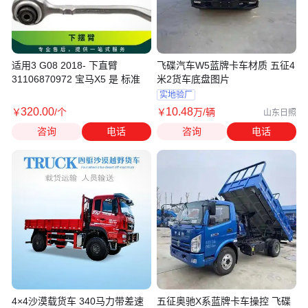
适用3 G08 2018- 下直臂
飞碟汽车W5蓝牌卡车材质 五征4
31106870972 宝马X5 是 标准
米2货车底盘图片
实地验厂
320
.00
10
.48
￥
/个
￥
万
/辆
山东日照
咨询
电话
咨询
电话
4×4沙漠载货车 340马力带差速
五征奥驰X系蓝牌卡车操控 飞碟