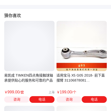
猜你喜欢
易凯成 TIMKEN四点角接触球轴
适用宝马 X5 G05 2018- 前下直
承提供贴心的服务和可靠的产品
摆臂 31106878081
31106878082
999
.00
199
.00
￥
/套
￥
/个
上海
咨询
电话
咨询
电话