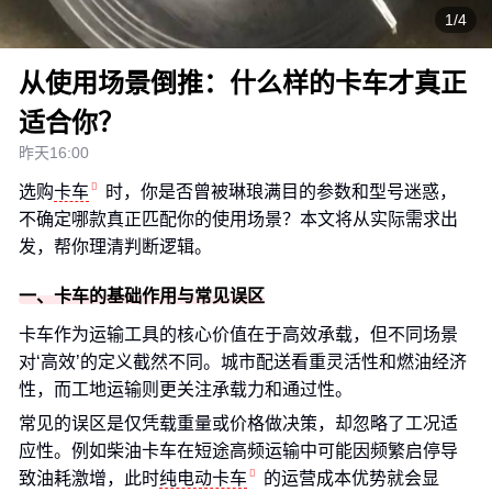
1/4
从使用场景倒推：什么样的卡车才真正
适合你？
昨天16:00
选购
卡车
时，你是否曾被琳琅满目的参数和型号迷惑，
不确定哪款真正匹配你的使用场景？本文将从实际需求出
发，帮你理清判断逻辑。
一、卡车的基础作用与常见误区
卡车作为运输工具的核心价值在于高效承载，但不同场景
对‘高效’的定义截然不同。城市配送看重灵活性和燃油经济
性，而工地运输则更关注承载力和通过性。
常见的误区是仅凭载重量或价格做决策，却忽略了工况适
应性。例如柴油卡车在短途高频运输中可能因频繁启停导
致油耗激增，此时
纯电动卡车
的运营成本优势就会显