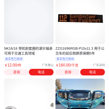
NK16/16 带机削套圈的滚针轴承
ZZG1696RGB-P10x11.3 用于公
可用于交通工具领域
交车的前后侧屏质保期5年
真实性已核验
真实性已核验
12
.00
160
.00
￥
/件
￥
/千克
广东佛山
广东深圳
咨询
电话
咨询
电话