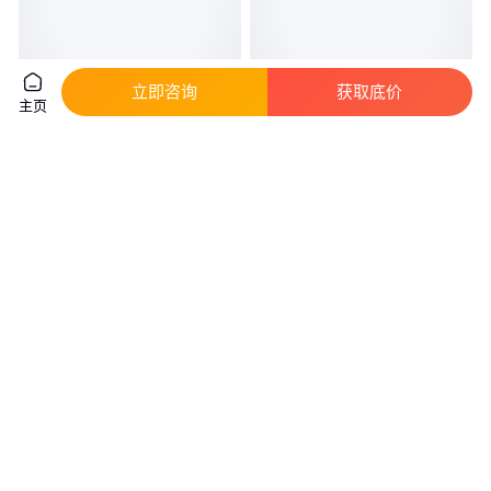
立即咨询
获取底价
主页
东风四驱越野卡车 消防物资载货
东风天锦DFV2163GP6D1型六
车 源头生产厂家 功力强
驱全地形载货运输车 6×6沙漠越
野卡车
真实性已核验
真实性已核验
29
.10
32
.80
￥
万
/台
￥
万
/辆
湖北随州
湖北随州
咨询
电话
咨询
电话