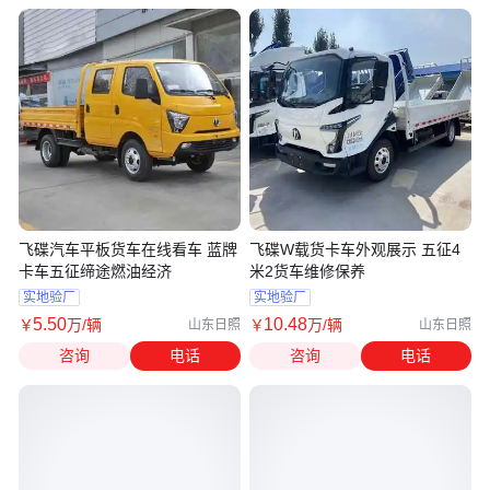
飞碟汽车平板货车在线看车 蓝牌
飞碟W载货卡车外观展示 五征4
卡车五征缔途燃油经济
米2货车维修保养
实地验厂
实地验厂
5
.50
10
.48
￥
万
/辆
￥
万
/辆
山东日照
山东日照
咨询
电话
咨询
电话