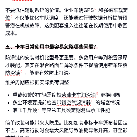
不要低估辅助系统的价值。
企业车辆GPS
和
强磁车载定
位
不仅能优化车队调度，还能通过行驶数据分析提前预
警潜在机械故障。这类配套投入往往能在长期使用中收回
成本。
五、卡车日常使用中最容易忽略哪些问题？
防滑链的安装时机比型号更重要。多数用户等到积雪深厚
才装配，其实在混合路面与薄冰条件下提前使用
铲车轮胎
防滑链
，能更有效防止打滑。
维护周期应根据实际负荷调整：
重载频繁的车辆需缩短
柴油卡车润滑油
更换间隔
多尘环境要提前检查
带锁空气滤清器
的堵塞情况
液压千斤顶
等应急工具须定期测试承压性能
简单改装可能带来大隐患。比如加装非标卡车篷布若固定
不当，高速行驶时会增大风阻导致油耗异常升高，甚至影