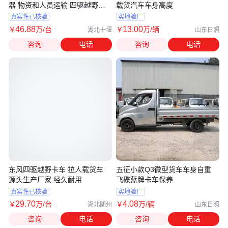
器 物资和人员运输 四驱越野卡
载货汽车车身高度
车
真实性已核验
实地验厂
46
.88
13
.00
￥
万
/台
￥
万
/辆
湖北十堰
山东日照
咨询
电话
咨询
电话
东风四驱越野卡车 拉人载货车
五征小款Q3微型货车车身自重
源头生产厂家 经久耐用
飞碟蓝牌卡车保养
真实性已核验
实地验厂
29
.70
4
.08
￥
万
/台
￥
万
/辆
湖北随州
山东日照
咨询
电话
咨询
电话