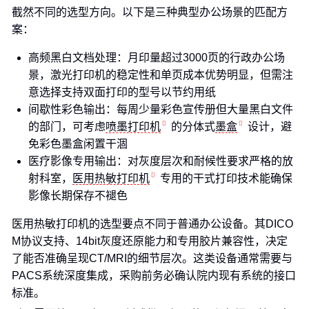
截然不同的选型方向。以下是三种典型办公场景的匹配方
案：
高频黑白文档处理：月印量超过3000页的行政办公场
景，激光打印机的稳定性和单页成本优势明显，但需注
意选择支持双面打印的型号以节约用纸
间歇性彩色输出：每周少量彩色宣传册但大量黑白文件
的部门，可考虑
喷墨打印机
的分体式
墨盒
设计，避
免彩色墨盒闲置干涸
医疗影像专用输出：对灰度层次和耐候性要求严格的放
射科室，
医用热敏打印机
专用的干式打印技术能确保
影像长期保存不褪色
医用热敏打印机的选型要点不同于普通办公设备。其DICO
M协议支持、14bit灰度还原能力和专用胶片兼容性，决定
了能否准确呈现CT/MRI的细节层次。这类设备通常需要与
PACS系统深度集成，采购前务必确认院内现有系统的接口
标准。