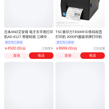
日本AND艾安得 电子天平用打印
TSC普印力T830RFID条码标签
机AD-8127 带密码锁 江崎中部
打印机 300DPI服装吊牌打印机
周生
真实性已核验
真实性已核验
4500
.00
8999
.00
￥
/台
￥
/台
江西萍乡
江苏无锡
咨询
电话
咨询
电话