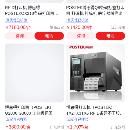
RFID打印机 博思得
POSTEK博思得Q8条码标签打印
POSTEKOX218条码打印机
机 打码机 打标机 医疗器械溯源
203dpi
真实性已核验
真实性已核验
7180
.00
1420
.00
￥
/台
￥
/件
陕西西安
江苏苏州
咨询
电话
咨询
电话
博思得打印机（POSTEK）
博思得打印机（POSTEK）
G2000 G3000 工业级标签
TX2TX3TX6 RFID条码不干胶标
签机工业级
真实性已核验
真实性已核验
3800
.00
1
.70
￥
/台
￥
万
/台
广东深圳
广东深圳