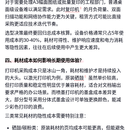
对于需要处理A3幅面图纸或批量复印的工程部门，普通桌
面级设备难以满足需求。此时
复印机
的月负荷量、双面
扫描功能和网络协作能力更为关键，租赁方式可能比直接
采购更适应技术迭代节奏。
选型决策最终要回归总成本核算。设备价格通常只占5年使
用成本的30-40%，耗材可得性、维护响应速度和电力消耗
等隐性因素，往往在后续使用中产生更大差异。
四、耗材成本如何影响长期使用体验？
打印机采购成本只是冰山一角，耗材和维护才是持续投入
的大头。以激光打印机为例，原装
硒鼓
虽然单价较高，
但打印质量和稳定性明显优于兼容耗材，适合对文档输出
要求严格的办公场景。而喷墨打印机的墨盒成本差异更
大，部分型号采用分体式墨盒设计可单独更换颜色，能减
少彩色打印的浪费。
三类常见耗材的隐性成本需要特别注意：
硒鼓/碳粉类：原装耗材的页均成本可能更高，但能避免