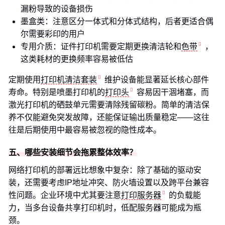
漏粉导致的设备损伤
墨盒类：注意区分一体式和分体式结构，后者更适合偶
尔需要彩印的用户
专用介质：证件打印机需要定期更换清洁轮和
色带
，
这类耗材的更换频率容易被低估
定期使用
打印机清洁套装
维护设备能显著延长核心部件
寿命。特别是喷墨打印机的
打印头
容易因干涸堵塞，而
激光打印机的硒鼓单元需要清除残留碳粉。简单的清洁保
养不仅能避免突发故障，还能保证输出质量稳定——这往
往是后期使用中最容易被忽视的隐性成本。
五、哪些安装细节会拖累整体效率？
网络打印机的部署远比想象中复杂：除了基础的驱动安
装，还需要考虑IP地址冲突、防火墙设置以及跨平台兼容
性问题。企业环境中尤其要注意
打印服务器
的负载能
力，当多台设备共享打印机时，低配服务器可能成为瓶
颈。