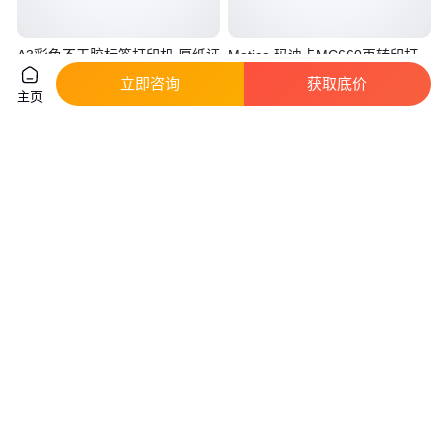
A3彩色不干胶标签打印机 厚纸证
Matica 玛迪卡MC660再转印打
书打印机 HB-C5000
印机 600dpi 双面打印机
立即咨询
获取底价
主页
真实性已核验
1
.08
3
.98
￥
万
/台
￥
万
/台
安徽合肥
广东深圳
咨询
电话
咨询
电话
cab热缩套管打印机 线号管条码
普印力Printronix P8203h
机 电容器套管标签机
P8206h P8208H柜式 P8000打
印机
真实性已核验