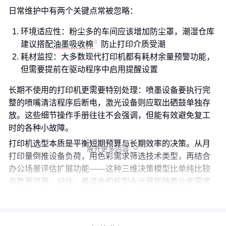
日常维护中有两个关键点常被忽略：
环境适应性：粉尘多的车间应该增加防尘罩，潮湿仓库
建议搭配
油墨吸收棉
防止打印介质受潮
耗材监控：大多数现代打印机都有耗材余量预警功能，
但需要提前在驱动程序中启用提醒设置
长期不使用的打印机更需要特别处理：喷墨设备要执行完
整的喷嘴清洁程序后断电，激光设备则应取出硒鼓单独存
放。这些细节操作手册往往不会强调，但能有效避免复工
时的各种小故障。
打印机选型本质是平衡短期预算与长期效率的决策。从月
展开更多内容

打印量倒推设备负荷，用色彩需求筛选技术类型，再结合
办公场景评估扩展功能——这种三维决策模型比单纯比较
参数更可靠。记住，最适合的机型永远是能随着业务需求
灵活调整的方案。