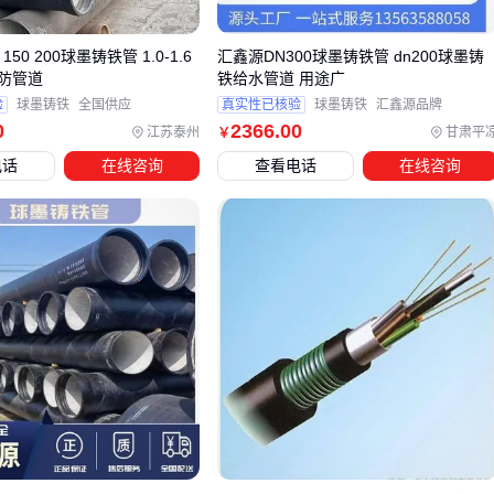
当系统需要集成
光纤分路器
时，建议优先选择同系列适配器
组件。例如插片式分路器通常需要配套
SC法兰盘
，而盒式分
150 200球墨铸铁管 1.0-1.6
汇鑫源DN300球墨铸铁管 dn200球墨铸
消防管道
铁给水管道 用途广
路器则可能要求FC接口，这种协同设计能减少光路对接损耗。
验
球墨铸铁
全国供应
真实性已核验
球墨铸铁
汇鑫源品牌
最终选型应建立在对全链路设备的整体评估上，特别是接口兼
0
2366
.00
江苏泰州
甘肃平
￥
容性和信号衰减的累积效应。下一环节我们将具体分析配套设
电话
在线咨询
查看电话
在线咨询
备的接口匹配要点。
四、为什么买完法兰盘还要考虑配套设备？
光缆法兰盘作为光纤链路中的关键连接件，其性能表现往往受
配套设备的协同影响。许多用户采购时只关注法兰盘本身的接
口匹配，却忽略了与光纤配线架、终端盒等设备的物理兼容性
和信号损耗问题。例如，
高密度光纤配线架
可能需要特定角
度的法兰盘适配器，而户外终端盒的防水设计又要求法兰盘具
备相应的密封结构。
配套设备的选择需重点关注三个维度：