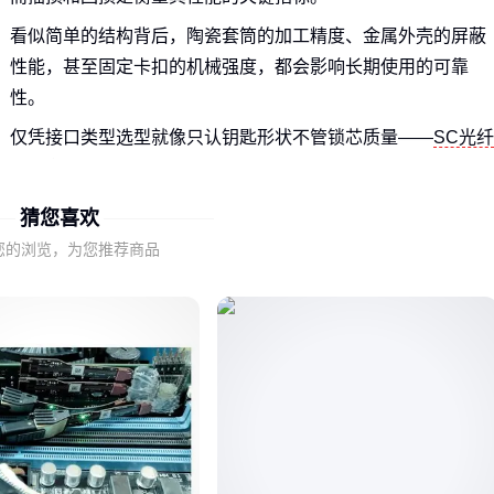
看似简单的结构背后，陶瓷套筒的加工精度、金属外壳的屏蔽
性能，甚至固定卡扣的机械强度，都会影响长期使用的可靠
性。
仅凭接口类型选型就像只认钥匙形状不管锁芯质量——
SC光纤
法兰盘
也可能因材质劣化导致信号衰减加剧。
猜您喜欢
二、矿场和机房对光缆法兰盘的需求差异在哪里？
您的浏览，为您推荐商品
工业环境选型首要考虑抗冲击和防尘：
矿用法兰盘
需要金属
外壳和IP66防护等级，而数据中心更关注高密度布线的插拔便
利性。
多模光纤通常搭配陶瓷法兰盘追求低插损，但化工区需改用耐
腐蚀材质——这时接口类型反而成为次要因素。
光缆熔接盘
的容量设计也要匹配法兰盘数量，避免出现‘接口
够用但熔纤空间不足’的尴尬。