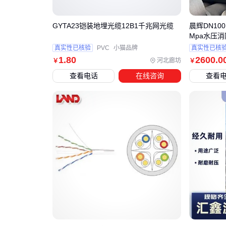
GYTA23铠装地埋光缆12B1千兆网光缆
晨辉DN100 
Mpa水压
真实性已核验
PVC
小猫品牌
真实性已核
1
.80
2600
.0
河北廊坊
￥
￥
查看电话
在线咨询
查看