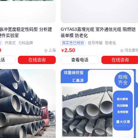
三、不同场景下如何选择适配的光缆法兰盘？
光缆法兰盘的选型需要紧密结合实际应用场景，仅凭接口类型
匹配往往无法满足长期稳定运行的需求。以下是典型场景的关
脉冲宽度稳定性码型 分析建
GYTA53直埋光缆 室外通信光缆 阻燃铠
硬件实验室
装单模 防老化
键选型逻辑：
验
开放式
力科品牌
真实性已核验
信号传输
防老化
0
2
.50
上海
河北廊
数据中心机房：优先考虑高密度连接的
LC四芯光纤法兰盘
￥
，其紧凑结构和陶瓷插芯能确保高频插拔下的稳定性，同
电话
在线咨询
查看电话
在线咨询
时需注意与
光纤配线架
的协同匹配。
户外布线工程：选择金属材质且防护等级较高的
ST法兰盘
，其螺纹锁紧结构能有效抵御雨水和灰尘侵蚀。
工业控制环境：需关注
KF真空光纤法兰盘
等特殊型号，其
耐高温和抗电磁干扰特性更适合车间设备间的信号传输。
值得注意的是，相同接口类型的法兰盘性能可能差异显著。例
如电信级
LC法兰盘
采用氧化锆陶瓷套筒，其插损和回波损耗
控制明显优于普通型号，这在长距离光纤链路中尤为关键。