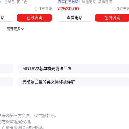
验
金属色
图片色
真实性已核验
球墨铸铁
承插连接
2530
.00
光缆法兰盘的实际使用寿命往往取决于日常维护质量。陶瓷插
江苏常州
浙江宁
￥
芯的精密对接面一旦沾染灰尘，插损可能骤增，而反复插拔超
电话
在线咨询
查看电话
在线咨询
过500次后，金属弹片的接触压力会明显下降。建议每次维护
展开更多
时使用专业
光纤清洁剂
处理端面，并记录插拔次数。
长期不用的备用链路需特别注意：
闲置法兰盘应加盖防尘帽，最好存放在带干燥剂的
光纤存储
箱
内
MGTSV2芯单模光缆法兰盘
半年以上未使用的连接器需重新清洁后再接入系统
室外安装时要定期检查密封圈老化情况，防止水汽渗透
光缆法兰盘的英文简称及详解
工业环境中的振动问题常被低估。对于机床附近的安装点，建
议选用带锁紧结构的金属法兰盘，并配合抗震光纤配线架使
用。温度骤变场景下，则要关注不同材质（如陶瓷vs不锈钢）
由来源第三方负责，仅供您参考。
的热膨胀系数差异。
利方保留追究权利。
，百度爱采购会积极处理。
维护记录往往比设备本身更重要——建立包含清洁日期、测试