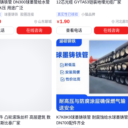
铸铁管 DN300球墨管给水管
12芯光缆 GYTA53铠装地埋光缆厂家
a水压 用途广泛
物理接口一致性：SC/LC等接口类型需与主设备完全匹配，
验
球墨铸铁
胶圈连接
真实性已核验
小猫品牌
避免因适配器转换增加插损
0
1
.90
山东聊城
河北廊
￥
空间布局兼容性：机架式安装时要确认法兰盘与光纤配线架
电话
在线咨询
查看电话
在线咨询
的间距是否允许跳线自然弯曲
环境防护协同：户外场景下终端盒的防水等级应与法兰盘密
封性能同步考虑
尤其要注意衰减器等无源器件的匹配问题——劣质衰减器可能
导致法兰盘回波反射超标。建议在采购时要求供应商提供完整
的互联测试报告，或使用
光纤测试仪
现场验证整套系统的光
学性能。规范的标识系统如
光纤标识标签
能大幅降低后期维
护时误操作风险。
配套设备的协同问题往往在系统运行数月后才暴露，因此前期
规划时就要建立‘链路级’而非‘单点式’的采购思维。
件 凸轮滚珠丝杆 高层建筑 数
K7K8K9球墨铸铁管 耐腐蚀给水球墨铸
 斯比泰厂家
DN700配件齐全
五、容易被忽视的安装维护细节