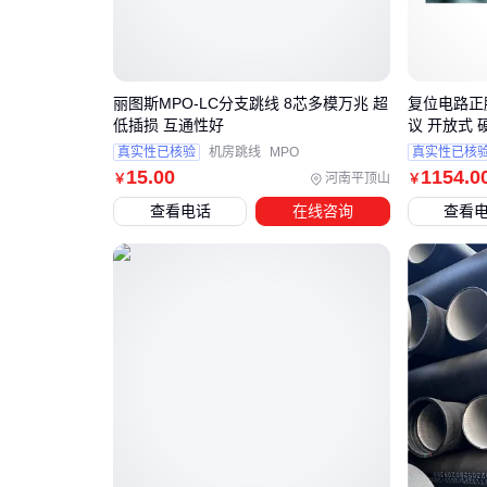
丽图斯MPO-LC分支跳线 8芯多模万兆 超
复位电路正
低插损 互通性好
议 开放式 
真实性已核验
机房跳线
MPO
真实性已核
15
.00
1154
.0
河南平顶山
￥
￥
查看电话
在线咨询
查看