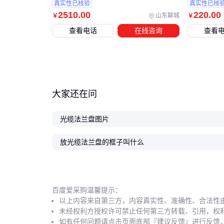
真实性已核验
真实性已核
2510
.00
220
.00
山东聊城
￥
￥
查看电话
在线咨询
查看
大家还在问
光缆法兰盘图片
放光缆法兰盘的框子叫什么
百度爱采购温馨提示：
以上内容来自第三方，内容真实性、准确性、合法性
未经权利方授权许可禁止任何第三方转载、引用，权
如有任何问题请点击页面底部『建议反馈』进行反馈