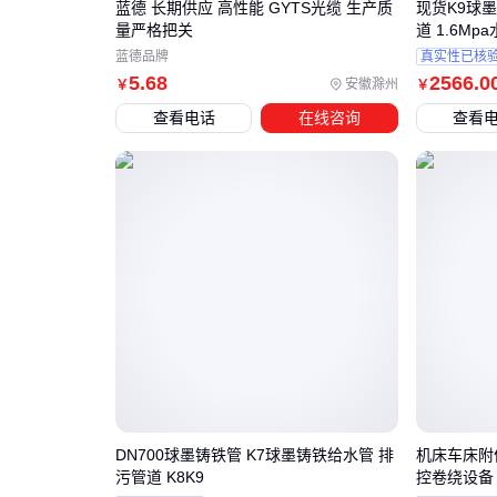
蓝德 长期供应 高性能 GYTS光缆 生产质
现货K9球墨
量严格把关
道 1.6Mp
蓝德品牌
真实性已核
5
.68
2566
.0
安徽滁州
￥
￥
查看电话
在线咨询
查看
DN700球墨铸铁管 K7球墨铸铁给水管 排
机床车床附
污管道 K8K9
控卷绕设备