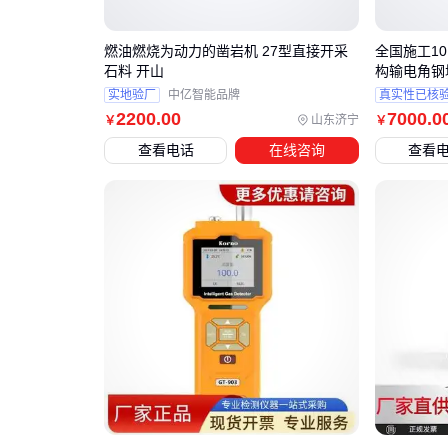
燃油燃烧为动力的凿岩机 27型直接开采
全国施工10
石料 开山
构输电角钢
实地验厂
中亿智能品牌
真实性已核
2200
.00
7000
.0
山东济宁
￥
￥
查看电话
在线咨询
查看