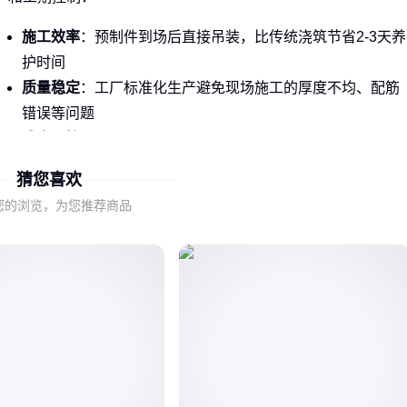
施工效率
：预制件到场后直接吊装，比传统浇筑节省2-3天养
护时间
质量稳定
：工厂标准化生产避免现场施工的厚度不均、配筋
错误等问题
成本可控
：批量生产摊薄模具成本，
玻璃钢电力检查井
单
价已接近水泥井
猜您喜欢
目前主流采用三类材质，应对不同场景：
您的浏览，为您推荐商品
PE材质适合腐蚀性土壤，
PE电力检查井
耐酸碱且重量轻
玻璃钢兼顾强度和耐腐蚀，但价格高出30%
钢筋混凝土承重最强，适合车辆通行区域
结论
：工期紧张选PE或玻璃钢，重载区域坚持用钢筋混凝土。
二、预制电力检查井的材质和结构差异