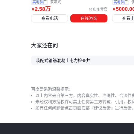
实地验厂
泵吸式
实地验厂
2
.58
万
5000
.0
山东青岛
￥
￥
查看电话
在线咨询
查看
大家还在问
装配式钢筋混凝土电力检查井
百度爱采购温馨提示：
以上内容来自第三方，内容真实性、准确性、合法性
未经权利方授权许可禁止任何第三方转载、引用，权
如有任何问题请点击页面底部『建议反馈』进行反馈