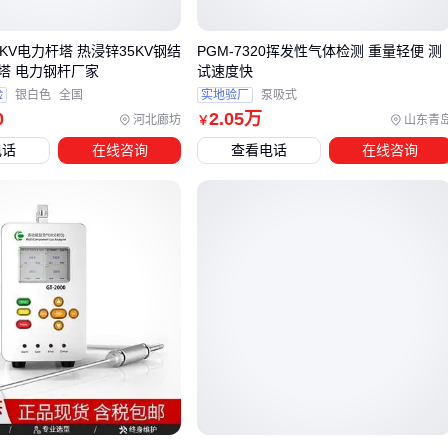
三、如何根据项目需求选择最合适的检查井
通过对比表格快速锁定候选方案：
KV电力杆塔 热浸锌35KV钢结
PGM-7320挥发性气体检测 重量轻便 测
塔 电力钢杆厂家
试速度快
验
银白色
全国
实地验厂
泵吸式
场景
首选材质
备选方案；避坑要点
0
2
.05
万
河北廊坊
山东青
￥
电话
在线咨询
查看电话
在线咨询
电缆沟检修
玻璃钢
PE；检查爬梯承重
钢筋混凝
加厚玻璃钢；井盖等级需
车行道下方
土
C250
化工园区
耐腐PE
玻璃钢；避开金属部件
老旧小区改
预制混凝土；注意管径匹
轻型PE
造
配
对于特殊场景的选型建议：