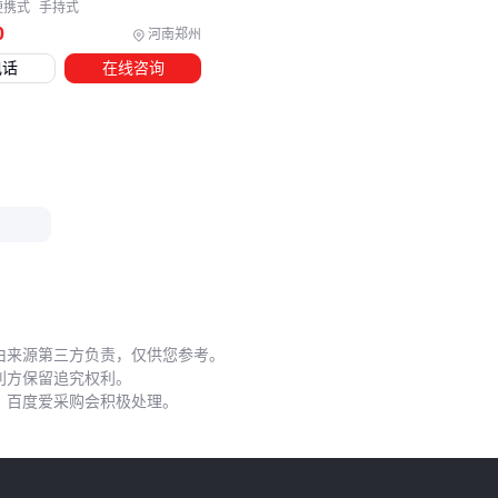
镀锌钢材质比不锈钢更防滑
便携式
手持式
0
河南郑州
密封防水体系
电话
在线咨询
井筒接缝处要用弹性密封胶
法兰连接需加装橡胶垫圈
管线固定装置
电缆支架
间距不超过1.5米
高压电缆需用阻燃型
检查井盖板
结论
：配件预算应占项目总成本的15%-20%。
五、预制电力检查井安装后的维护要点
由来源第三方负责，仅供您参考。
投入使用后最易忽视的三个维护盲区：
利方保留追究权利。
，百度爱采购会积极处理。
季度检查
：清理井底积水，防止电缆浸泡
密封维护
：每年检查接缝胶条，老化立即更换
结构加固
：发现井壁裂纹超过2mm需专业修补