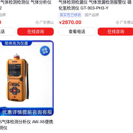
 气体检测检测仪 气体分析仪
气体检测检漏仪 气体泄漏检测报警仪 磷
地下电力检查井
：必须带防水翼环，防止地下水渗入
2
化氢检测仪 GT-903-PH3-Y
冻土地区：选择壁厚≥8mm的玻璃钢或加筋PE
品牌
真实性已核验
国产品牌
高盐碱地：避免使用金属紧固件，改用FRP材质
0
2870
.00
广东佛山
广东佛
￥
电话
在线咨询
查看电话
在线咨询
预制件选型还要看接口匹配度：
圆形井筒适配DN110~DN200管线
矩形井适合多管线交汇，但需要定制过渡件
电缆检查井
必须预留足够弯曲半径
结论
：先确定管线布局和土壤特性，再反推检查井参数。
四、安装预制电力检查井还需要哪些配件
主井体安装后，这些配套设备直接影响使用体验：
安全进出系统
S气体检测分析仪 AW-X6便携
标准
检查井爬梯
承重需≥300kg
测仪