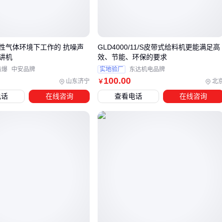
材质差异直接影响使用寿命，常见误区是只看初始成本：
PE检查井
：抗冲击强度0.6MPa，适合人行道和绿化带，但
紫外线照射会加速老化
性气体环境下工作的 抗噪声
GLD4000/11/S皮带式给料机更能满足高
玻璃钢检查井
：工作温度-40℃~150℃，适合温差大地区，
讲机
效、节能、环保的要求
安装时需防磕碰
防爆
中安品牌
实地验厂
东达机电品牌
100
.00
水泥电力检查井
：抗压强度C30以上，但自重过大需机械
山东济宁
北
￥
吊装
电话
在线咨询
查看电话
在线咨询
塑料电力检查井
：其实是PE材质细分，部分厂商混淆概念
结构上重点关注井筒连接方式：
承插式安装快，但对地基平整度要求高
法兰盘式密封性好，适合地下水位高区域
结论
：化工园区优先玻璃钢，市政道路选钢筋混凝土+法兰连
接。