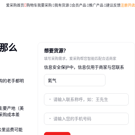
爱采购首页
购物车
我要采购
我有货源
会员产品
推广产品
建议反馈
注册开店
那么
想要货源？
填写采购需求，爱采购帮您智能匹配合适商家
信息安全保护中，信息仅用于商家与您联系
购的老手都明
主要产地（美
采购成本差
公里运费可能