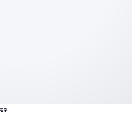
尾气处理
：检漏用氦气可通过分子筛回收，纯度仍能满足焊接保护要求
存储姿态
：
氦气钢瓶
必须直立存放，倾斜会导致液态杂质污染阀门
实验室常见的错误是直接将钢瓶压力表读数当作剩余气量——实际上压力降
时，瓶内仍有15%以上的可用气体，此时配合
氦气充装设备
进行瓶间转移
真正会算账的采购者都在看全生命周期成本：包括每次钢瓶往返的检测损
训成本、以及因气体不纯导致的废品率。下次谈判时，不妨要求供应商提
分析报告，这比单纯压单价更能创造真实价值。
的溶剂