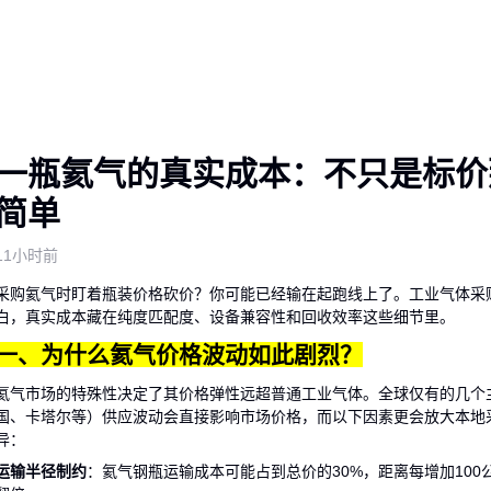
一瓶氦气的真实成本：不只是标价
简单
11小时前
采购氦气时盯着瓶装价格砍价？你可能已经输在起跑线上了。工业气体采
白，真实成本藏在纯度匹配度、设备兼容性和回收效率这些细节里。
一、为什么氦气价格波动如此剧烈？
氦气市场的特殊性决定了其价格弹性远超普通工业气体。全球仅有的几个
国、卡塔尔等）供应波动会直接影响市场价格，而以下因素更会放大本地
异：
运输半径制约
：氦气钢瓶运输成本可能占到总价的30%，距离每增加100