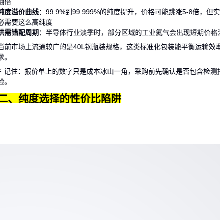
翻倍
纯度溢价曲线
：99.9%到99.999%的纯度提升，价格可能跳涨5-8倍，
必需要这么高纯度
供需错配周期
：半导体行业淡季时，部分区域的
工业氦气
会出现短期价格
当前市场上流通较广的是40L钢瓶装规格，这类标准化包装能平衡运输效
求。
⚡ 记住：报价单上的数字只是成本冰山一角，采购前先确认是否包含检测
险。
二、纯度选择的性价比陷阱
医用氦气
和工业级的关键差异不在纯度数值本身，而在杂质控制类型。例
电子级应用
：更关注氧含量（<1ppm），但对氮气容忍度较高
低温工程
：需要控制氢含量，否则会引发冷凝管堵塞
检漏气体
：允许掺入5%-10%的
氮气
降低成本
常见误区是盲目追求99.999%超高纯，实际上多数焊接保护场景用99.9
吹扫工艺就能满足。实验室用的
高纯氦气
则需要配套气体纯化装置才能发
三、相同预算下如何获得更多有效氦气？
通过应用场景反推采购方案，往往能发现更经济的组合。以下是三种典型