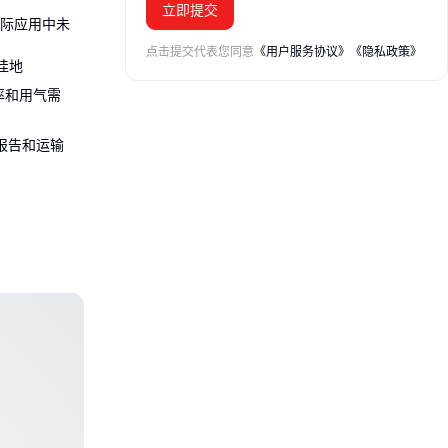
立即提交
但实际应用中未
点击提交代表您同意
《用户服务协议》
《隐私政策》
洼地
率和用气需
报告和运输
如：
%纯度配合适当
挥价值。
场景的对比：