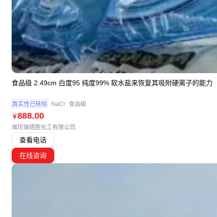
食品级 2.49cm 白度95 纯度99% 软水盐来恢复其吸附硬离子的能力
真实性已核验
NaCl
食品级
888
.00
￥
潍坊瑞德胜化工有限公司
查看电话
在线咨询