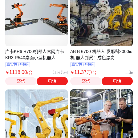
库卡KR6 R700机器人官网库卡
AB B 6700 机器人 发那科2000ic
KR3 R540桌面小型机器人
机 器人到货！成色漂亮
真实性已核验
真实性已核验
1118
.00
11
.37
￥
/台
￥
万
/台
江苏苏州
上海
咨询
电话
咨询
电话