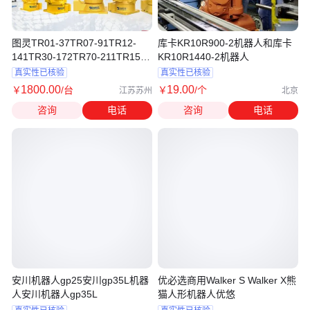
图灵TR01-37TR07-91TR12-
库卡KR10R900-2机器人和库卡
141TR30-172TR70-211TR155-
KR10R1440-2机器人
320机器人
真实性已核验
真实性已核验
1800
.00
19
.00
￥
/台
￥
/个
江苏苏州
北京
咨询
电话
咨询
电话
安川机器人gp25安川gp35L机器
优必选商用Walker S Walker X熊
人安川机器人gp35L
猫人形机器人优悠