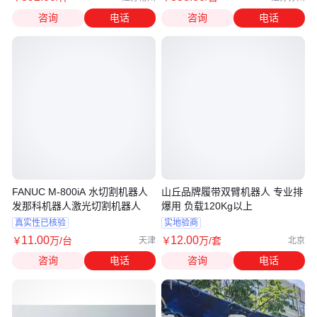
咨询
电话
咨询
电话
FANUC M-800iA 水切割机器人
山丘品牌履带双臂机器人 专业排
发那科机器人激光切割机器人
爆用 负载120Kg以上
真实性已核验
实地验商
11
.00
12
.00
￥
万
/台
￥
万
/套
天津
北京
咨询
电话
咨询
电话