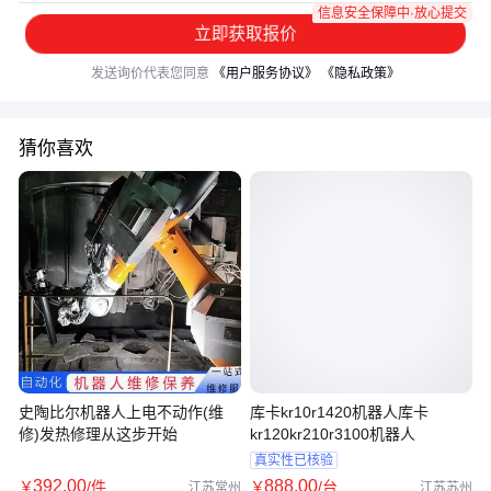
信息安全保障中·放心提交
立即获取报价
发送询价代表您同意
《用户服务协议》
《隐私政策》
猜你喜欢
史陶比尔机器人上电不动作(维
库卡kr10r1420机器人库卡
修)发热修理从这步开始
kr120kr210r3100机器人
真实性已核验
392
.00
888
.00
￥
/件
￥
/台
江苏常州
江苏苏州