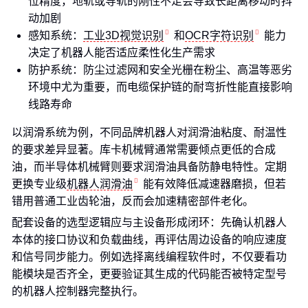
位精度，地轨或导轨的刚性不足会导致长距离移动时抖
动加剧
感知系统：
工业3D视觉识别
和
OCR字符识别
能力
决定了机器人能否适应柔性化生产需求
防护系统：防尘过滤网和安全光栅在粉尘、高温等恶劣
环境中尤为重要，而电缆保护链的耐弯折性能直接影响
线路寿命
以润滑系统为例，不同品牌机器人对润滑油粘度、耐温性
的要求差异显著。库卡机械臂通常需要倾点更低的合成
油，而半导体机械臂则要求润滑油具备防静电特性。定期
更换专业级
机器人润滑油
能有效降低减速器磨损，但若
错用普通工业齿轮油，反而会加速精密部件老化。
配套设备的选型逻辑应与主设备形成闭环：先确认机器人
本体的接口协议和负载曲线，再评估周边设备的响应速度
和信号同步能力。例如选择离线编程软件时，不仅要看功
能模块是否齐全，更要验证其生成的代码能否被特定型号
的机器人控制器完整执行。