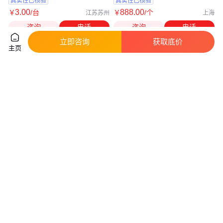
真实性已核验
真实性已核验
3
.00
888
.00
￥
/台
￥
/个
江苏苏州
上海
咨询
电话
咨询
电话
立即咨询
获取底价
主页
ex人形机器人EX仿真人形机器
多款新品发布，埃斯顿人形机器
人
人就在今天，
真实性已核验
真实性已核验
888
.00
11
.37
￥
/个
￥
万
/台
上海
上海
咨询
电话
咨询
电话