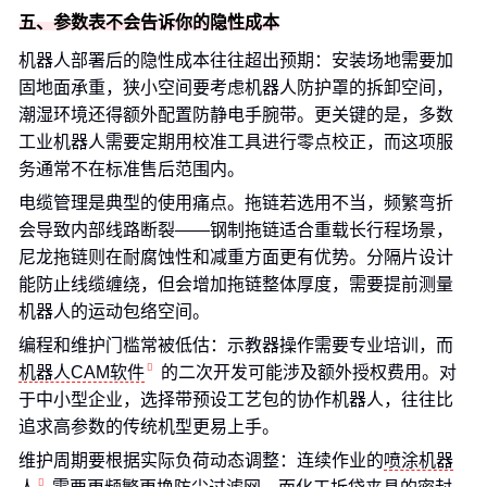
五、参数表不会告诉你的隐性成本
机器人部署后的隐性成本往往超出预期：安装场地需要加
固地面承重，狭小空间要考虑机器人防护罩的拆卸空间，
潮湿环境还得额外配置防静电手腕带。更关键的是，多数
工业机器人需要定期用校准工具进行零点校正，而这项服
务通常不在标准售后范围内。
电缆管理是典型的使用痛点。拖链若选用不当，频繁弯折
会导致内部线路断裂——钢制拖链适合重载长行程场景，
尼龙拖链则在耐腐蚀性和减重方面更有优势。分隔片设计
能防止线缆缠绕，但会增加拖链整体厚度，需要提前测量
机器人的运动包络空间。
编程和维护门槛常被低估：示教器操作需要专业培训，而
机器人CAM软件
的二次开发可能涉及额外授权费用。对
于中小型企业，选择带预设工艺包的协作机器人，往往比
追求高参数的传统机型更易上手。
维护周期要根据实际负荷动态调整：连续作业的
喷涂机器