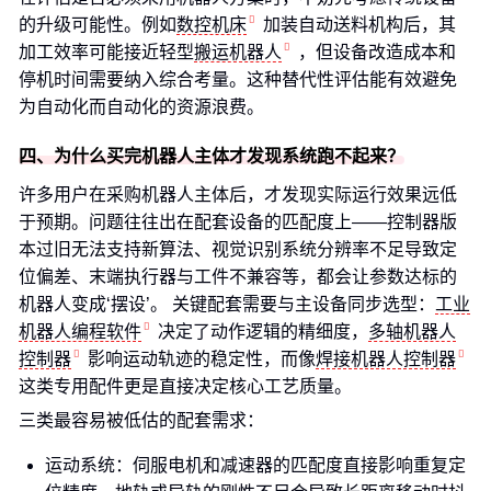
的升级可能性。例如
数控机床
加装自动送料机构后，其
加工效率可能接近轻型
搬运机器人
，但设备改造成本和
停机时间需要纳入综合考量。这种替代性评估能有效避免
为自动化而自动化的资源浪费。
四、为什么买完机器人主体才发现系统跑不起来？
许多用户在采购机器人主体后，才发现实际运行效果远低
于预期。问题往往出在配套设备的匹配度上——控制器版
本过旧无法支持新算法、视觉识别系统分辨率不足导致定
位偏差、末端执行器与工件不兼容等，都会让参数达标的
机器人变成‘摆设’。 关键配套需要与主设备同步选型：
工业
机器人编程软件
决定了动作逻辑的精细度，
多轴机器人
控制器
影响运动轨迹的稳定性，而像
焊接机器人控制器
这类专用配件更是直接决定核心工艺质量。
三类最容易被低估的配套需求：
运动系统：伺服电机和减速器的匹配度直接影响重复定