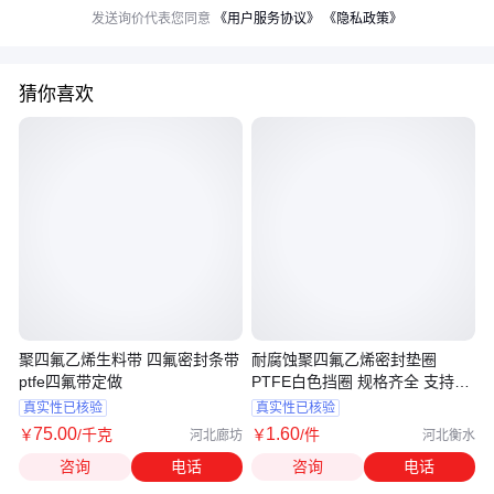
发送询价代表您同意
《用户服务协议》
《隐私政策》
猜你喜欢
聚四氟乙烯生料带 四氟密封条带
耐腐蚀聚四氟乙烯密封垫圈
ptfe四氟带定做
PTFE白色挡圈 规格齐全 支持定
制
真实性已核验
真实性已核验
75
.00
1
.60
￥
/千克
￥
/件
河北廊坊
河北衡水
咨询
电话
咨询
电话