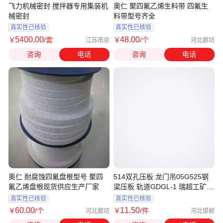
飞力机械密封 搅拌器专用集装机
奥仁 聚四氟乙烯生料带 四氟生
械密封
料带型号齐全
真实性已核验
真实性已核验
5400
.00
48
.00
￥
/套
￥
/个
江苏南京
河北廊坊
咨询
电话
咨询
电话
奥仁 耐腐蚀四氟盘根型号 聚四
514双孔压板 龙门吊05G525钢
氟乙烯盘根现货供应生产厂家
梁压板 轨道GDGL-1 瑞超工矿定
制
真实性已核验
真实性已核验
60
.00
11
.50
￥
/个
￥
/件
河北廊坊
河北邯郸