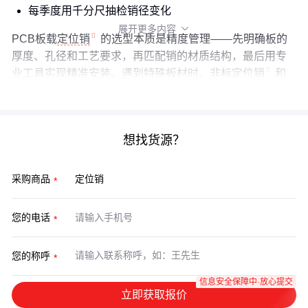
每季度用千分尺抽检销径变化
展开更多内容

PCB板载
定位销
的选型本质是精度管理——先明确板的
厚度、孔径和工艺要求，再匹配销的材质结构，最后用专
业工具实现精准安装。遇到特殊板材时，
非标定位销
和
菱形定位销
往往比通用方案更可靠。
想找货源？
采购商品
您的电话
您的称呼
信息安全保障中·放心提交
立即获取报价