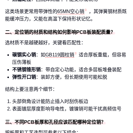
这类场景更常用带弹性的
65MN空心销
，其弹簧钢材质既
能缓冲压力，又能在高温下保持形状记忆。
二、定位销的材质和结构如何影响PCB板装配质量？
选材质不是越硬越好，关键看匹配性：
碳钢实心销
：如
GB119圆柱销
适合厚板重载，但容易
压伤薄板
不锈钢锥形销
：带自定心功能，适合多层板堆叠装配
弹性开口销
：装卸方便，但长期使用可能松脱
结构上要注意两个细节：
头部倒角设计能防止插入时刮伤板边
表面镀层厚度影响导电性，镀镍销可能干扰高频信号
三、不同PCB板厚和孔径应该匹配哪种定位销？
按板厚和工艺选型可参考以下组合：