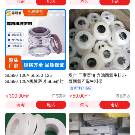
咨询
电话
咨询
电话
SLS50-100A SLS50-125
奥仁 厂家直销 含油四氟生料带
SLS50-125A机械密封 SLS轴封
聚四氟乙烯生料带
真实性已核验
300
.00
50
.00
￥
/套
￥
/个
江苏苏州
河北廊坊
咨询
电话
咨询
电话