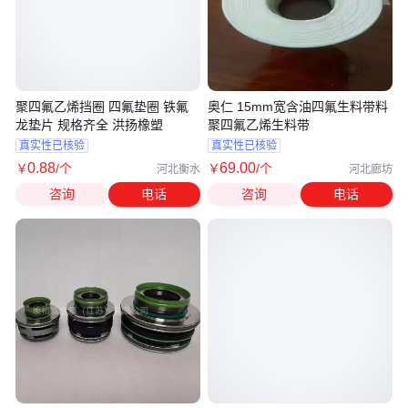
聚四氟乙烯挡圈 四氟垫圈 铁氟
奥仁 15mm宽含油四氟生料带料
龙垫片 规格齐全 洪扬橡塑
聚四氟乙烯生料带
真实性已核验
真实性已核验
0
.88
69
.00
￥
/个
￥
/个
河北衡水
河北廊坊
咨询
电话
咨询
电话