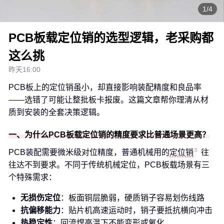
1/4
PCB板载定位销的选型逻辑，老采购都
这么挑
昨天16:00
PCB板上的定位销虽小，却直接影响装配精度和良品率
——选错了可能让整批板卡报废。这篇文章帮你理清从材
质到安装的全套决策逻辑。
一、为什么PCB板载定位销的精度要求比普通场景更高？
PCB装配需要微米级对位精度，普通机械用的
定位销
往
往达不到要求。不同于传统机械定位，PCB板载场景有三
个特殊需求：
无损伤定位
：板面铜层脆弱，硬质销子容易划伤线路
抗偏移能力
：贴片机高速运动时，销子要抵抗横向冲击
热稳定性
：回流焊高温下不能变形或氧化