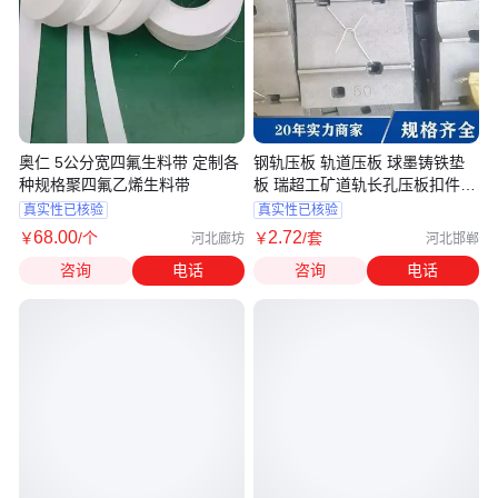
奥仁 5公分宽四氟生料带 定制各
钢轨压板 轨道压板 球墨铸铁垫
种规格聚四氟乙烯生料带
板 瑞超工矿道轨长孔压板扣件
6A-5
真实性已核验
真实性已核验
68
.00
2
.72
￥
/个
￥
/套
河北廊坊
河北邯郸
咨询
电话
咨询
电话