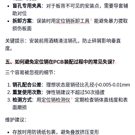
盲孔专用夹具
：对于板背不可见的安装点，需要导套辅
助对位
拆卸方案
：误装时用
定位销拆卸工具
能避免暴力拔取
损伤板面
关键提示：安装前用酒精清洁销孔，防止碎屑影响垂直
度。
五、如何避免定位销在PCB装配过程中的常见失误？
三个容易被忽视的细节：
销孔配合公差
：理想状态是销径比孔径小0.005-0.01mm
重复使用次数
：弹性销建议不超过50次插拔
检测方式
：用
定位销检测仪
定期检查销体直线度和表
面磨损
维护建议：
存放时用防锈纸包裹，避免叠放挤压变形