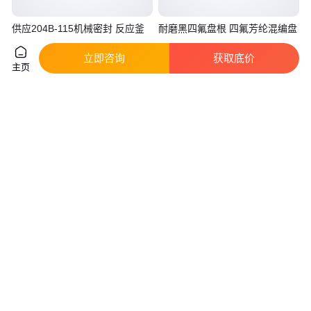
供应204B-115机械密封 反应釜
耐磨黑四氟盘根 四氟芳纶混编盘
品质保证 一站式服务
根厂家 含油聚四氟乙烯填料
立即咨询
获取底价
真实性已核验
主页
880
.00
21
.00
￥
/套
￥
/千克
江苏苏州
河北廊坊
咨询
电话
咨询
电话
燃气管道密封含油聚四氟乙烯带
HRKS2-DF1-51-G11-ES1机械密
2公分宽四氟生料带 密封圈
封 吸收塔浆液循环泵
真实性已核验