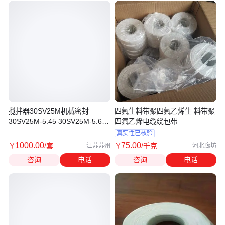
搅拌器30SV25M机械密封
四氟生料带聚四氟乙烯生 料带聚
30SV25M-5.45 30SV25M-5.67
四氟乙烯电缆绕包带
30SV25M-6.03
真实性已核验
1000
.00
75
.00
￥
/套
￥
/千克
江苏苏州
河北廊坊
咨询
电话
咨询
电话