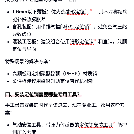
1.6mm以下薄板
：优先选
菱形定位销
，其不对称结构
能补偿热膨胀差
盲孔装配
：用带排气槽的
非标定位销
，避免空气压缩
导致虚位
混装工艺板
：建议组合使用
锥形定位销
和直销，兼顾
定位与导向
特殊场景的解决方案：
高频板可定制聚醚醚酮（PEEK）材质销
柔性板建议用磁吸辅助定位替代机械销
四、安装定位销需要哪些专用工具？
手工敲击安装的时代早该过去，现在专业工厂都用这些方
案：
气动安装工具
：带压力传感器的
定位销安装工具
能控
制压入力度