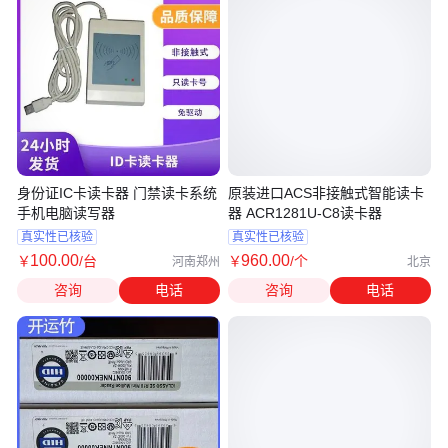
身份证IC卡读卡器 门禁读卡系统
原装进口ACS非接触式智能读卡
手机电脑读写器
器 ACR1281U-C8读卡器
真实性已核验
真实性已核验
100
.00
960
.00
￥
/台
￥
/个
河南郑州
北京
咨询
电话
咨询
电话