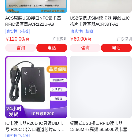
ACS原装USB接口NFC读卡器
USB便携式SIM读卡器 接触式IC
RFID读写器ACR122U-A9
芯片卡读写器ACR39T-A1
真实性已核验
真实性已核验
120
.00
60
.00
￥
/台
￥
/台
广东深圳
广东深圳
咨询
电话
咨询
电话
IC卡读卡器R20D IC只读UID卡
桌面式USB接口RFID读卡器
号 R20C 出入口通道芯片ic卡读
13.56MHz高频 SL500L读卡器
写器
真实性已核验