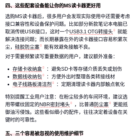
四、这些配套设备能让你的MS读卡器更好用
选购MS读卡器后，很多用户会发现实际使用中还需要考虑
接口兼容性和设备保护问题。比如部分新款笔记本电脑已
取消传统USB接口，这时一个
USB3.1 OTG转接头
就能
解决连接问题；而长期暴露在外的读卡器接口容易积累灰
尘，
硅胶防尘塞
能有效避免接触不良。
对于需要频繁读写重要数据的用户，建议额外准备：
存储卡收纳盒
：避免SD卡等存储介质丢失或划伤
数据线收纳包
：方便外出时整理各类转接线材
电子线路板清洁剂
：定期清理读卡器内部触点氧化
特别提醒工业用户注意：在粉尘较多的车间环境，建议选
用带螺纹固定的
NBR密封堵头
，比普通
防尘塞
更能抵
御油污侵蚀。这些看似细小的配件，往往决定着设备在关
键时的可靠性。
五、三个容易被忽视的使用维护细节