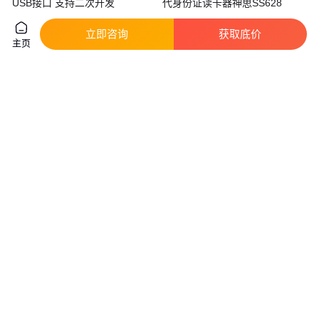
USB接口 支持二次开发
代身份证读卡器神思SS628
真实性已核验
立即咨询
获取底价
80
.00
980
.00
￥
/台
￥
/台
广东广州
河南郑州
主页
咨询
电话
咨询
电话
钢质防爆防火门 甲级防爆门 1V1
钢质防爆卷帘门 工厂车间配电房
定制就近发货 中特
化学品仓库防爆门满足粉尘防爆
要求
真实性已核验
真实性已核验
233
.00
680
.00
￥
/平方米
￥
/米
江苏苏州
江苏南通
咨询
电话
咨询
电话