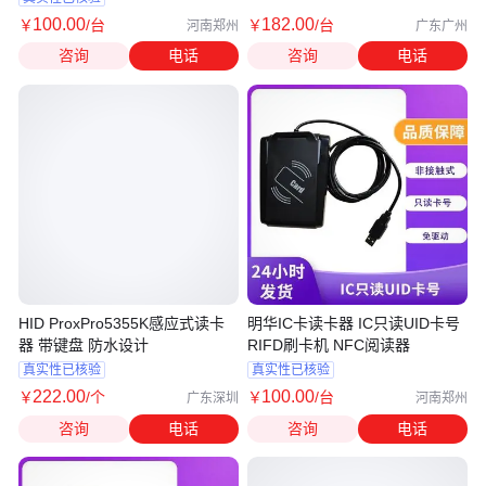
100
.00
182
.00
￥
/台
￥
/台
河南郑州
广东广州
咨询
电话
咨询
电话
HID ProxPro5355K感应式读卡
明华IC卡读卡器 IC只读UID卡号
器 带键盘 防水设计
RIFD刷卡机 NFC阅读器
真实性已核验
真实性已核验
222
.00
100
.00
￥
/个
￥
/台
广东深圳
河南郑州
咨询
电话
咨询
电话