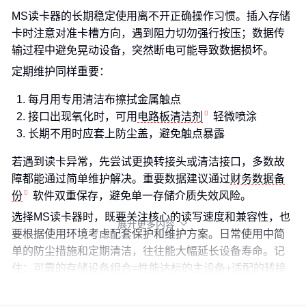
MS读卡器的长期稳定使用离不开正确操作习惯。插入存储
卡时注意对准卡槽方向，遇到阻力切勿强行按压；数据传
输过程中避免晃动设备，突然断电可能导致数据损坏。
定期维护同样重要：
每月用专用清洁布擦拭金属触点
接口出现氧化时，可用
电路板清洁剂
轻微喷涂
长期不用时应套上防尘盖，避免触点暴露
若遇到读卡异常，先尝试更换转接头或清洁接口，多数故
障都能通过简单维护解决。重要数据建议通过
财务数据备
份
软件双重保存，避免单一存储介质失效风险。
选择MS读卡器时，既要关注核心的读写速度和兼容性，也
展开更多内容

要根据使用环境考虑配套保护和维护方案。日常使用中简
单的防尘措施和定期清洁，往往能大幅延长设备寿命。记
住：可靠的存储设备组合=性能达标的主设备+适配的转接
方案+周全的保护措施。