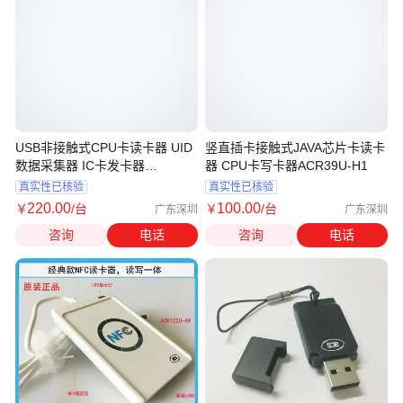
USB非接触式CPU卡读卡器 UID
竖直插卡接触式JAVA芯片卡读卡
数据采集器 IC卡发卡器
器 CPU卡写卡器ACR39U-H1
ACR1281U-C2
真实性已核验
真实性已核验
220
.00
100
.00
￥
/台
￥
/台
广东深圳
广东深圳
咨询
电话
咨询
电话