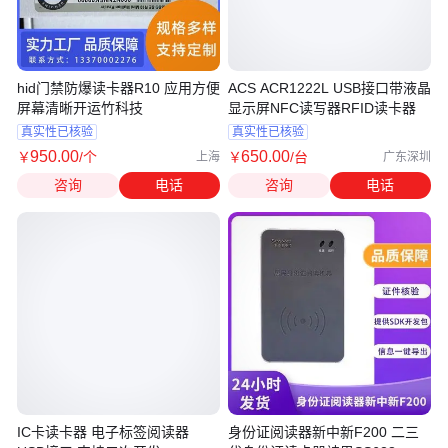
hid门禁防爆读卡器R10 应用方便
ACS ACR1222L USB接口带液晶
屏幕清晰开运竹科技
显示屏NFC读写器RFID读卡器
真实性已核验
真实性已核验
950
.00
650
.00
￥
/个
￥
/台
上海
广东深圳
咨询
电话
咨询
电话
IC卡读卡器 电子标签阅读器
身份证阅读器新中新F200 二三