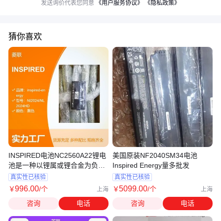
发送询价代表您同意
《用户服务协议》
《隐私政策》
猜你喜欢
INSPIRED电池NC2560A22锂电
美国原装NF2040SM34电池
池是一种以锂属或锂合金为负极
Inspired Energy量多批发
材料
真实性已核验
真实性已核验
996
.00
5099
.00
￥
/个
￥
/个
上海
上海
咨询
电话
咨询
电话