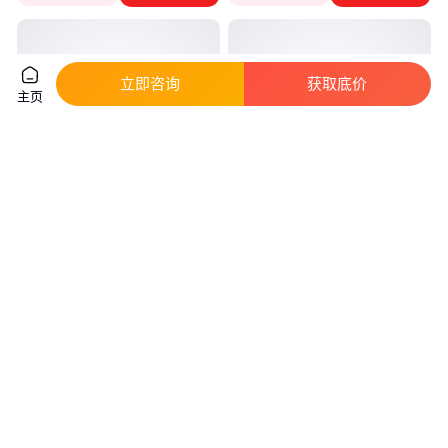
立即咨询
获取底价
主页
battery 12V 24AH 38AH 65AH
AFA PLUS电池AFA PLUS 105启
100AH 电池
动船用电池12V105AH
真实性已核验
真实性已核验
1100
.00
1360
.00
￥
/节
￥
/只
北京
北京
咨询
电话
咨询
电话