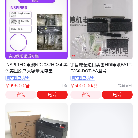
INSPIRED 电池ND2037HD34 黑
销售原装进口美国HDI电池BATT-
色美国原产大容量充电宝
E260-DOT-AA型号
真实性已核验
真实性已核验
996
.00
5000
.00
￥
/台
￥
/只
上海
福建泉州
咨询
电话
咨询
电话