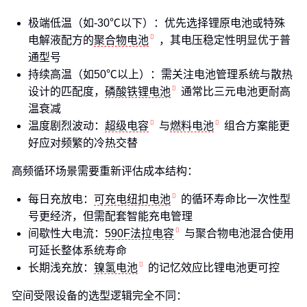
极端低温（如-30℃以下）：优先选择锂原电池或特殊
电解液配方的
聚合物电池
，其电压稳定性明显优于普
通型号
持续高温（如50℃以上）：需关注电池管理系统与散热
设计的匹配度，
磷酸铁锂电池
通常比三元电池更耐高
温衰减
温度剧烈波动：
超级电容
与
燃料电池
组合方案能更
好应对频繁的冷热交替
高频循环场景需要重新评估成本结构：
每日充放电：
可充电纽扣电池
的循环寿命比一次性型
号更经济，但需配套智能充电管理
间歇性大电流：
590F法拉电容
与聚合物电池混合使用
可延长整体系统寿命
长期浅充放：
镍氢电池
的记忆效应比锂电池更可控
空间受限设备的选型逻辑完全不同：