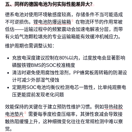
五、同样的德国电池为何实际性能差异大？
德系电池对使用环境敏感度较高，存储条件不当可能造成
不可逆损伤。
锂电池防爆运输箱
在物流环节的作用常被
低估——运输过程中的频繁震动会加速电解液分层，而带
有火焰气泡颗粒填充的专业运输箱能有效缓冲机械应力。
维护周期也需调整认知：
充放电深度建议控制在80%以内，过度放电会显著影响
磷酸铁锂BMS的SOC校准精度
清洁时避免使用腐蚀性溶剂，PP蜂窝板周转箱的防潮设
计可减少外部湿气侵蚀
定期用SOC电池均衡仪检测电芯一致性，比单纯观察电
压更能提前发现老化问题
效能保持的关键在于建立预防性维护习惯。例如
导热硅胶
电池垫片
需要每季度检查压缩率，其弹性衰减会导致接
触热阻缓慢上升，这种细微变化往往在常规检测中难以察
觉。