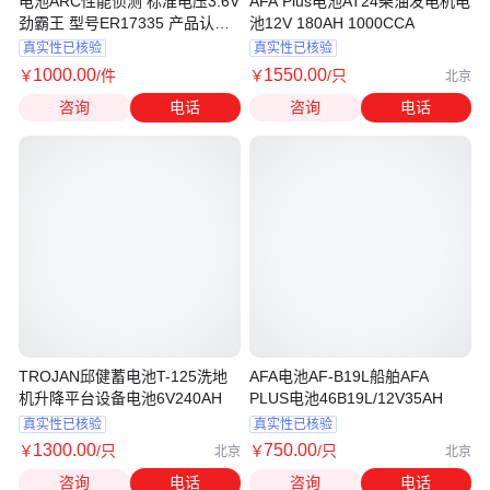
电池ARC性能侦测 标准电压3.6V
AFA Plus电池AT24柴油发电机电
劲霸王 型号ER17335 产品认证
池12V 180AH 1000CCA
MSDS
真实性已核验
真实性已核验
1000
.00
1550
.00
￥
/件
￥
/只
北京
咨询
电话
咨询
电话
TROJAN邱健蓄电池T-125洗地
AFA电池AF-B19L船舶AFA
机升降平台设备电池6V240AH
PLUS电池46B19L/12V35AH
真实性已核验
真实性已核验
1300
.00
750
.00
￥
/只
￥
/只
北京
北京
咨询
电话
咨询
电话