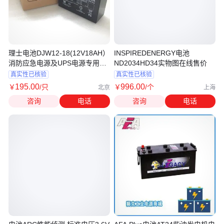
理士电池DJW12-18(12V18AH）
INSPIREDENERGY电池
消防应急电源及UPS电源专用型
ND2034HD34实物图在线售价
号参数
真实性已核验
真实性已核验
195
.00
996
.00
￥
/只
￥
/个
北京
上海
咨询
电话
咨询
电话