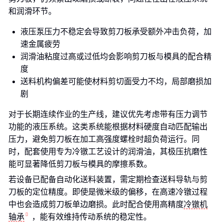
和润滑环节。
液压泵压力不稳定会导致剪刀板承受额外冲击负荷，加
速金属疲劳
润滑油粘度过高或过低均会影响剪刀板与模具的配合精
度
送料机构偏差可能使材料剪切面受力不均，局部磨损加
剧
对于长期连续作业的生产线，建议优先考虑带有压力调节
功能的液压系统。这类系统能根据材料硬度自动匹配输出
压力，避免剪刀板在加工高强度螺栓时超负荷运行。同
时，配套使用专为冷镦工艺设计的润滑油，其极压抗磨性
能可显著降低剪刀板与模具的摩擦系数。
若设备已配备自动化送料装置，需定期检查送料导轨与剪
刀板的定位精度。即使是微米级的偏移，在高速冷镦过程
中也会造成剪刀板单边磨损。此时配合使用高精度
冷镦机
轴承
，能有效维持传动系统的稳定性。