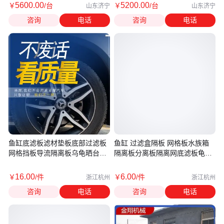
5600
.00
5200
.00
￥
/台
￥
/台
山东济宁
山东济宁
咨询
电话
咨询
电话
鱼缸底滤板滤材垫板底部过滤板
鱼缸 过滤盒隔板 网格板水族箱
网格挡板导流隔离板乌龟晒台爬
隔离板分离板隔离网底滤板龟缸
台
晒台
16
.00
6
.00
￥
/件
￥
/件
浙江杭州
浙江杭州
咨询
电话
咨询
电话