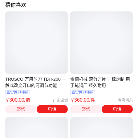
猜你喜欢
TRUSCO 万用剪刀 TBH-200 一
雷德机械 滚剪刀片 非标定制 用
触式改变开口的可调节功能
于轧钢厂 经久耐用
真实性已核验
真实性已核验
300
.00
360
.00
￥
/把
￥
/件
广东深圳
青海海东
咨询
电话
咨询
电话