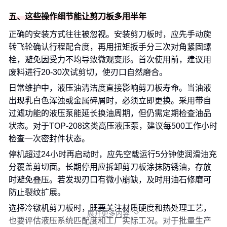
五、这些操作细节能让剪刀板多用半年
正确的安装方式往往被忽视。安装剪刀板时，应先手动旋
转飞轮确认行程配合度，再用扭矩扳手分三次对角紧固螺
栓，避免因受力不均导致微观变形。首次使用前，建议用
废料进行20-30次试剪切，使刃口自然磨合。
日常维护中，液压油清洁度直接影响剪刀板寿命。当油液
出现乳白色浑浊或金属碎屑时，必须立即更换。采用带自
过滤功能的液压泵能延长换油周期，但仍需定期检查油品
状态。对于TOP-208这类高压液压泵，建议每500工作小时
检查一次密封件状态。
停机超过24小时再启动时，应先空载运行5分钟使润滑油充
分覆盖剪切面。长期停用应拆卸剪刀板涂抹防锈油，存放
时避免叠压。若发现刃口有微小崩缺，及时用油石修磨可
防止裂纹扩展。
选择冷镦机剪刀板时，既要关注材质硬度和热处理工艺，
展开更多内容

也要评估液压系统匹配度和工厂实际工况。对于批量生产