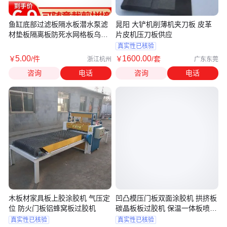
鱼缸底部过滤板隔水板潜水泵滤
晁阳 大铲机削薄机夹刀板 皮革
材垫板隔离板防死水网格板乌龟
片皮机压刀板供应
晒台
真实性已核验
5
.00
1600
.00
￥
/件
￥
/套
浙江杭州
广东东莞
咨询
电话
咨询
电话
木板材家具板上胶涂胶机 气压定
凹凸模压门板双面涂胶机 拱挤板
位 防火门板铝蜂窝板过胶机
碳晶板板过胶机 保温一体板喷胶
机
真实性已核验
真实性已核验