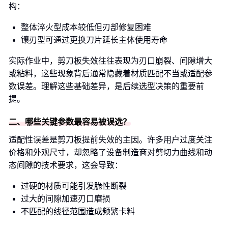
构：
整体淬火型成本较低但刃部修复困难
镶刃型可通过更换刀片延长主体使用寿命
实际作业中，剪刀板失效往往表现为刃口崩裂、间隙增大
或粘料，这些现象背后通常隐藏着材质匹配不当或适配参
数误差。理解这些基础差异，是后续选型决策的重要前
提。
二、哪些关键参数最容易被误选？
适配性误差是剪刀板提前失效的主因。许多用户过度关注
价格和外观尺寸，却忽略了设备制造商对剪切力曲线和动
态间隙的技术要求，这会导致：
过硬的材质可能引发脆性断裂
过大的间隙加速刃口磨损
不匹配的线径范围造成频繁卡料