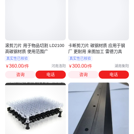
滚剪刀片 用于物品切割 LD2100
卡断剪刀片 碳钢材质 应用于钢
高碳钢材质 使用范围广
厂 更耐用 来图加工 雷德刀具
真实性已核验
真实性已核验
360
.00
300
.00
￥
/件
￥
/件
河南洛阳
湖南衡阳
咨询
电话
咨询
电话