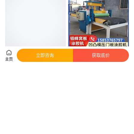
鱼缸底滤板滤材支撑垫板水族箱
防火烟道板金属板涂胶机 自动上
立即咨询
获取底价
主页
防死水导流过滤网格板乌龟晒台
料 保温板铝蜂窝板双面淋胶机
支架
真实性已核验
4
.00
5200
.00
￥
/件
￥
/台
浙江杭州
山东济宁
咨询
电话
咨询
电话