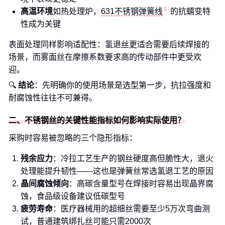
高温环境
如热处理炉，
631不锈钢弹簧线
的抗蠕变特
性成为关键
表面处理同样影响适配性：氢退丝更适合需要后续焊接的
场景，而雾面丝在摩擦系数要求高的传动部件中更受欢
迎。
🔍
结论
：先明确你的使用场景是选型第一步，抗拉强度和
耐腐蚀性往往不可兼得。
二、不锈钢丝的关键性能指标如何影响实际使用？
采购时容易被忽略的三个隐形指标：
残余应力
：冷拉工艺生产的钢丝硬度高但脆性大，退火
处理能提升韧性——这也是弹簧丝常选氢退工艺的原因
晶间腐蚀倾向
：高碳含量型号在焊接时容易出现晶界腐
蚀，食品级设备建议低碳型号
疲劳寿命
：医疗器械用的超细丝需要至少5万次弯曲测
试，普通建筑绑扎丝可能只需2000次