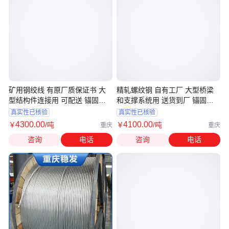
矿用钢绞线 有原厂质保证书 大
精轧螺纹钢 自有工厂 大型桥梁
型结构件连接用 可配送 锚固数
和支撑系统用 送货到厂 锚固数
高
高
真实性已核验
真实性已核验
4300
.00
4100
.00
￥
/吨
￥
/吨
重庆
重庆
咨询
电话
咨询
电话