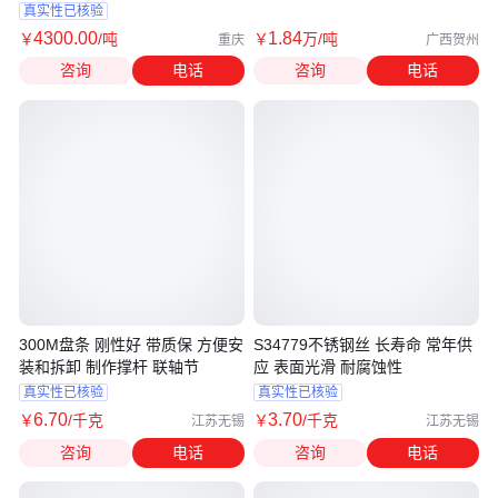
负荷
真实性已核验
4300
.00
1
.84
￥
/吨
￥
万
/吨
重庆
广西贺州
咨询
电话
咨询
电话
300M盘条 刚性好 带质保 方便安
S34779不锈钢丝 长寿命 常年供
装和拆卸 制作撑杆 联轴节
应 表面光滑 耐腐蚀性
真实性已核验
真实性已核验
6
.70
3
.70
￥
/千克
￥
/千克
江苏无锡
江苏无锡
咨询
电话
咨询
电话