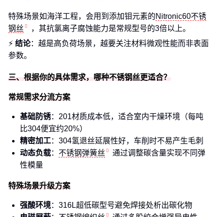
特殊场景如海洋工程，会用到添加钼元素的
Nitronic60不锈
钢丝
，其抗氯离子腐蚀能力是常规型号的3倍以上。
⚡
结论
：越是高负荷场景，越要关注材料微观性能而非表面
参数。
三、根据你的具体需求，哪种不锈钢丝更适合？
常规需求分流方案
基础防锈
：201材质成本低，适合室内干燥环境（每吨
比304便宜约20%）
精密加工
：304氢退丝延展性好，车削时不易产生毛刺
动态负载
：
不锈钢弹簧丝
通过调整碳含量实现不同弹
性模量
特殊场景升级方案
强酸环境
：316L超低碳型号避免焊接处析出碳化物