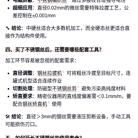
电磁屏蔽
：
不锈钢编织丝
通过多股绞合增强导电性
超细应用
：直径0.02mm的微丝需要特殊拉拔工艺，公
差控制在±0.001mm
🔧
结论
：中硬丝适合大多数机加工，而全硬态丝更适合直
接作为结构件使用。
四、买了不锈钢丝后，还需要哪些配套工具？
加工环节容易被忽视的配套需求：
直径调整
：
钢丝拉拔机
可将粗丝冷拔至目标尺寸，连
罐式机型适合连续作业
切割处理
：防磁型
不锈钢丝剪
避免污染高纯度材料
矫直要求
：精密仪器用的直线度偏差需＜0.1mm/m，要
配合
钢丝矫直机
使用
🛠️
结论
：直径＞3mm的钢丝需要液压剪断设备，手动工具
可能损伤刃口。