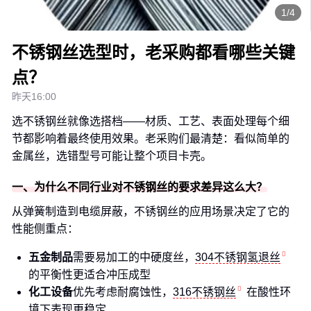
1/4
不锈钢丝选型时，老采购都看哪些关键
点？
昨天16:00
选不锈钢丝就像选搭档——材质、工艺、表面处理每个细
节都影响着最终使用效果。老采购们最清楚：看似简单的
金属丝，选错型号可能让整个项目卡壳。
一、为什么不同行业对不锈钢丝的要求差异这么大？
从弹簧制造到电缆屏蔽，不锈钢丝的应用场景决定了它的
性能侧重点：
五金制品
需要易加工的中硬度丝，
304不锈钢氢退丝
的平衡性更适合冲压成型
化工设备
优先考虑耐腐蚀性，
316不锈钢丝
在酸性环
境下表现更稳定