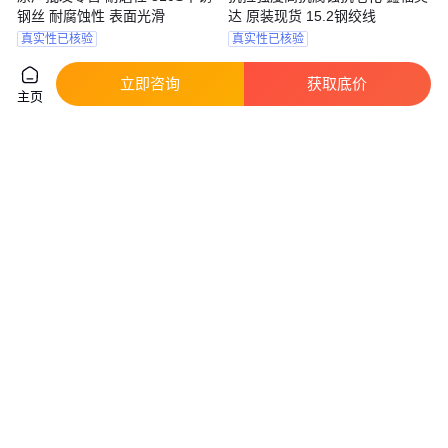
钢丝 耐腐蚀性 表面光滑
达 原装现货 15.2钢绞线
真实性已核验
真实性已核验
3
.70
4250
.00
￥
/千克
￥
/吨
江苏无锡
天津
立即咨询
获取底价
咨询
电话
咨询
电话
主页
富瑞德 冷拉弹簧钢丝 55Si2Mn
耐磨地坪 金刚砂 喷砂除锈配重
螺旋弹簧金属丝 高强度硅锰弹簧
黑矿砂 PC透水砖骨料面层用黑
钢
沙子
真实性已核验
13
.50
400
.00
￥
/千克
￥
/吨
河南新乡
河北石家庄
咨询
电话
咨询
电话