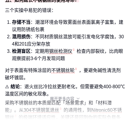
五、如何延长不锈钢丝的使用寿命？
三个实操中易犯的错误：
存储不当
：潮湿环境会导致雾面丝表面氯离子富集，建
议用防锈纸包裹
混用损伤
：不同材质钢丝混放可能引发电化学腐蚀，30
4和201应分架存放
检测盲区
：定期用
钢丝检测仪
检查内部裂纹，比肉眼
观察提前3-6个月发现问题
对于表面有特殊涂层的
不锈钢丝轮
，要避免碱性清洗剂
破坏镀层。
⚠️
结论
：退火丝比冷拉丝更耐老化，但需要避免400-800℃
温度区间的敏化现象。
展开更多内容

采购不锈钢丝的本质是匹配「场景需求」和「材料潜
能」。从
304不锈钢氢退丝
的通用性，到
Nitronic60不锈
钢丝
的极端环境适应性，关键还是回到你的实际负载条
件、环境腐蚀因素和加工精度要求。