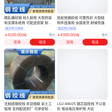
精轧螺纹钢 经久耐用 大型桥梁
低松弛钢绞线 可靠性好 大型结
和支撑系统用 可配送到家 耐腐
构件连接用 全国发货 耐候性强
蚀性好
真实性已核验
真实性已核验
4100
.00
4300
.00
￥
/吨
￥
/吨
重庆
重庆
咨询
电话
咨询
电话
无粘结钢绞线 欢迎电联 岩土工
LGJ-400/25 钢芯铝绞线 不以变
程用 支持配送到厂 可承受较大
形 电站电压保护用 大征