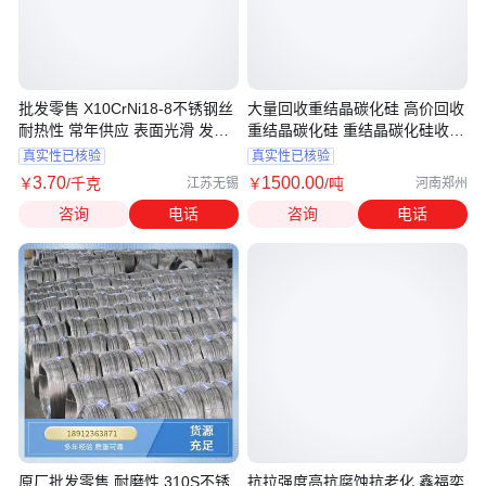
批发零售 X10CrNi18-8不锈钢丝
大量回收重结晶碳化硅 高价回收
耐热性 常年供应 表面光滑 发货
重结晶碳化硅 重结晶碳化硅收购
快
价格
真实性已核验
真实性已核验
3
.70
1500
.00
￥
/千克
￥
/吨
江苏无锡
河南郑州
咨询
电话
咨询
电话
原厂批发零售 耐磨性 310S不锈
抗拉强度高抗腐蚀抗老化 鑫福奕