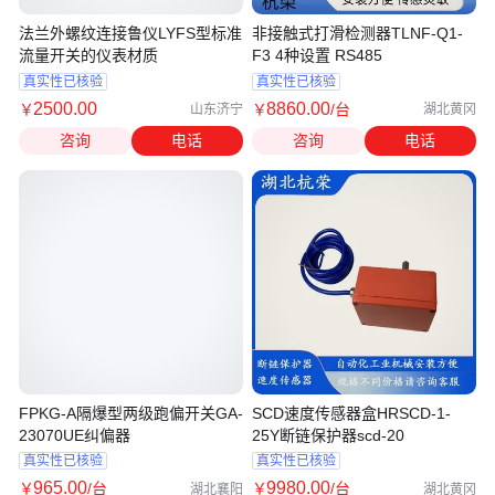
法兰外螺纹连接鲁仪LYFS型标准
非接触式打滑检测器TLNF-Q1-
流量开关的仪表材质
F3 4种设置 RS485
真实性已核验
真实性已核验
2500
.00
8860
.00
￥
￥
/台
山东济宁
湖北黄冈
咨询
电话
咨询
电话
FPKG-A隔爆型两级跑偏开关GA-
SCD速度传感器盒HRSCD-1-
23070UE纠偏器
25Y断链保护器scd-20
真实性已核验
真实性已核验
965
.00
9980
.00
￥
/台
￥
/台
湖北襄阳
湖北黄冈