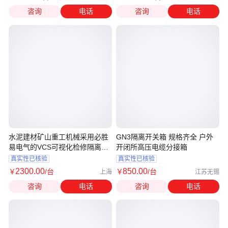
咨询
电话
咨询
电话
水泥建材矿山重工机械采用必胜
GN3隔离开关箱 规格齐全 户外
易电气的VCS可视化检修隔离开
开闭所高压电缆分接箱
关箱
真实性已核验
真实性已核验
2300
.00
850
.00
￥
/台
￥
/台
上海
江苏无锡
咨询
电话
咨询
电话