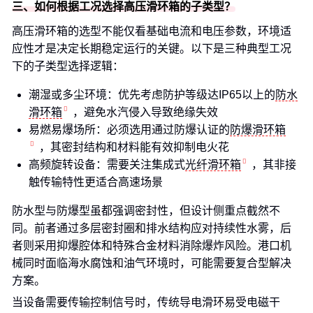
三、如何根据工况选择高压滑环箱的子类型？
高压滑环箱的选型不能仅看基础电流和电压参数，环境适
应性才是决定长期稳定运行的关键。以下是三种典型工况
下的子类型选择逻辑：
潮湿或多尘环境：优先考虑防护等级达IP65以上的
防水
滑环箱
，避免水汽侵入导致绝缘失效
易燃易爆场所：必须选用通过防爆认证的
防爆滑环箱
，其密封结构和材料能有效抑制电火花
高频旋转设备：需要关注集成式
光纤滑环箱
，其非接
触传输特性更适合高速场景
防水型与防爆型虽都强调密封性，但设计侧重点截然不
同。前者通过多层密封圈和排水结构应对持续性水雾，后
者则采用抑爆腔体和特殊合金材料消除爆炸风险。港口机
械同时面临海水腐蚀和油气环境时，可能需要复合型解决
方案。
当设备需要传输控制信号时，传统导电滑环易受电磁干