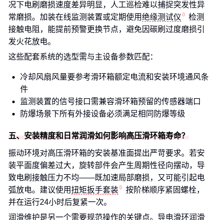
况下电刷磨损速度差异明显，人工巡检难以捕捉突发性异
常磨损。加装在线监测装置或定期使用
绝缘测试仪
检测
接触电阻，能提前预警更换节点，避免因碳刷过度磨损引
发火花放电。
这些配套系统的选型需与主设备参数匹配：
冷却风扇风量要参考滑环箱额定电流和安装环境通风条
件
监测装置的信号接口需兼容滑环箱预留的传感器端口
防爆场景下所有外接设备必须满足相同防爆等级
五、安装精度和日常润滑如何影响高压滑环箱寿命？
振动环境对高压滑环箱的安装基准面提出严苛要求。若安
装平面度偏差过大，旋转部件会产生周期性径向摆动，导
致电刷接触压力不均——既加速局部磨损，又可能引起电
弧放电。建议使用
扭矩扳手套装
按阶梯顺序紧固螺栓，
并在运行24小时后复紧一次。
润滑维护是另一个需要规范操作的关键点。
导电滑环润滑