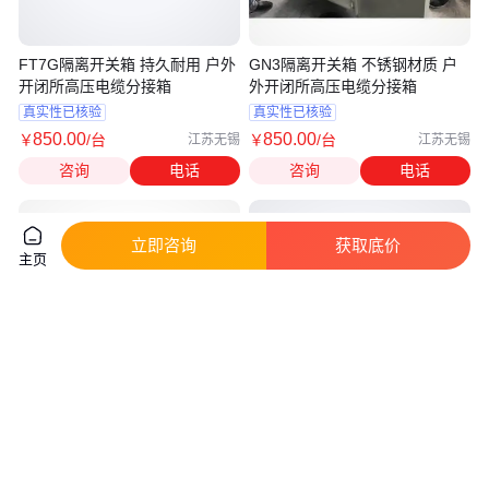
FT7G隔离开关箱 持久耐用 户外
GN3隔离开关箱 不锈钢材质 户
开闭所高压电缆分接箱
外开闭所高压电缆分接箱
真实性已核验
真实性已核验
850
.00
850
.00
￥
/台
￥
/台
江苏无锡
江苏无锡
咨询
电话
咨询
电话
立即咨询
获取底价
主页
GN3隔离开关箱 电源控制箱 英
中天非标订制呋喃二甲醚环境防
力供应 用于电除尘器高压回路切
爆电气箱控制箱运行稳定ZTBXK
换
真实性已核验
真实性已核验