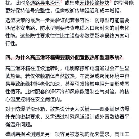
扰。此时
多通路导电滑环
或集成
无线传输模块
的型号能
更好保持信号完整性，但需权衡传输延迟和成本增幅。
选型决策的最后一步是验证配套兼容性：防爆型可能需要
匹配本安电路，防水型则要检查电缆入口密封套的耐老化
性能。这些隐性要求往往比主设备参数更影响最终方案可
行性。
四、为什么高压滑环箱需要额外配置散热和监测系统？
高压滑环箱在连续运转时，电刷摩擦和电流通过会产生显
著热量。若仅依赖箱体自然散热，在高温或密闭环境中容
易导致绝缘材料老化加速，甚至引发接触电阻升高形成恶
性循环。此时配套的滑环冷却风扇能强制空气对流，将核
心温度控制在安全阈值内。
对于防爆型滑环箱，散热设计更为关键——既要满足防爆
外壳的密封要求，又需通过特殊风道设计或外置散热器平
衡温升问题。
碳刷磨损监测则是另一项容易被忽视的配套需求。高压工