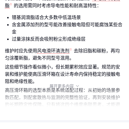
脂
的选用需同时考虑导电性能和耐高温特性：
锂基润滑脂适合大多数中低温场景
含金属添加剂的型号能改善接触电阻但可能腐蚀某些合
金
过量涂抹反而会吸附粉尘形成绝缘层
维护时应先使用
风电滑环清洗剂
去除旧脂和碳粉，再均
匀涂覆新脂，避免不同型号混用。
这些细节操作看似微小，但长期累积效应显著。规范的安
装和维护能使高压滑环箱在设计寿命内保持稳定的接触电
阻和绝缘性能。
展开更多内容

高压滑环箱的选型本质是系统适配过程：从初始的场景参
数匹配，到配套散热与监测的完整性验证，再到安装维护
的长期稳定性保障。只有将这四个维度串联思考，才能避
免‘参数达标但实际运行故障频发’的采购陷阱。