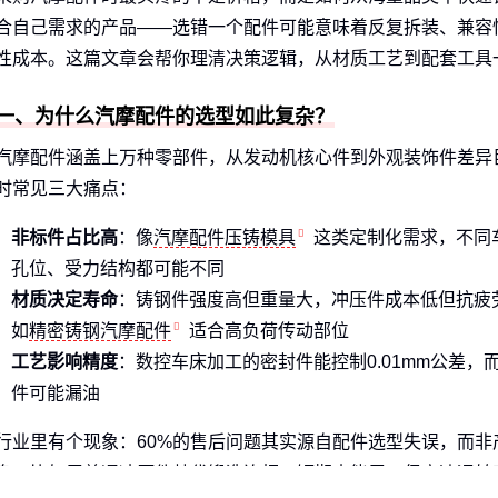
合自己需求的产品——选错一个配件可能意味着反复拆装、兼容
性成本。这篇文章会帮你理清决策逻辑，从材质工艺到配套工具
一、为什么汽摩配件的选型如此复杂？
汽摩配件涵盖上万种零部件，从发动机核心件到外观装饰件差异
时常见三大痛点：
非标件占比高
：像
汽摩配件压铸模具
这类定制化需求，不同
孔位、受力结构都可能不同
材质决定寿命
：铸钢件强度高但重量大，冲压件成本低但抗疲
如
精密铸钢汽摩配件
适合高负荷传动部位
工艺影响精度
：数控车床加工的密封件能控制0.01mm公差，
件可能漏油
行业里有个现象：60%的售后问题其实源自配件选型失误，而非
身。比如用普通冲压件替代锻造连杆，短期内能用，但高速运转