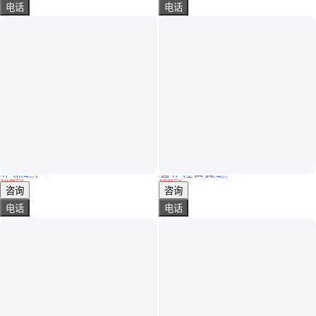
电话
电话
实地验厂
真实性已核验
艾原 彩钢瓦专用漆 施工便捷 防止腐蚀生锈 省时省力
凉水塔内壁专用漆 化工厂烟道冷却塔防腐用漆耐酸碱
￥
11
.00
/千克
￥
19
.00
/千克
河北廊坊
山东济宁
咨询
咨询
电话
电话