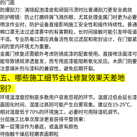
的门面
防爆刮刀
：清除起泡漆皮和顽固污渍时比普通刮刀更安全高效
防护眼镜
：防止打磨碎屑飞溅伤眼，尤其处理金属门时更为必要
喷涂作业时，防护设备直接影响施工安全性和操作持续性。普通
棉口罩无法过滤漆雾中的有害颗粒，长时间接触可能引发呼吸道
不适。专业
防毒口罩
应具备活性炭过滤层和密封设计，在门窗紧
闭的室内环境尤为重要。
金属门修复还需额外考虑防锈底漆的配套使用。直接喷涂面漆可
能导致锈斑渗透复发，而专用底漆能阻断氧化反应。木质门则要
注意填补剂与漆料的兼容性，避免后期开裂。
五、哪些施工细节会让修复效果天差地
别？
环境温湿度控制是多数用户容易忽视的环节。温度过低会延长漆
面固化时间，湿度过高则可能产生白雾现象。建议在15-25℃、
相对湿度低于70%的环境施工，必要时可用除湿机调节。
分层施工比单次厚涂更易获得平整效果：
第一层薄涂作为基底，遮盖原有颜色
待指触干燥后轻磨表面颗粒