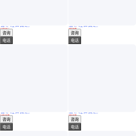
真实性已核验
真实性已核验
高硬质木蜡油 哑光木蜡油 透明木蜡油 雷马士木蜡油 耐候水性木蜡油
切瑞西高固含木油 防腐耐候翻新改色防腐木碳化木凉亭葡萄架
￥
149
.00
/个
￥
99
.00
/桶
江苏南京
浙江金华
咨询
咨询
电话
电话
真实性已核验
真实性已核验
水性圣卡西高光耐候木蜡油 哑光硬质防水防腐净味环保快干
户外切瑞西高固含木油 防腐木碳化木凉亭花箱滋养渗透防护 防腐耐候
￥
280
.00
/桶
￥
88
.00
/桶
江苏南京
浙江金华
咨询
咨询
电话
电话