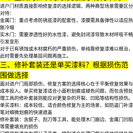
进户门材质直接影响修复漆的选择逻辑，两种典型场景需要区分
对待：
金属门：重点考虑
防锈底漆
的配套性，漆膜需具备弹性以适应热
胀冷缩
实木门：需要渗透性好的水性漆，避免封闭漆导致木材呼吸不畅
引发变形
对于已有锈蚀或木材腐朽的严重损伤，单纯靠修复漆难以根治，
此时需要先处理基层问题再施工。
三、修补套装还是单买漆料？根据损伤范
围做选择
面对进户门局部损伤，修复方案的选择核心在于平衡修复效果与
成本投入。单买修复漆适合小面积划痕或褪色问题，而包含预处
理工具的修补套装则能应对更复杂的开裂、凹陷等结构性损伤。
单买漆料：成本较低，适合颜色修复为主的场景，如
防盗门补漆
笔
对细微划痕的快速遮盖
修补套装：含腻子、
刮刀
等工具，能处理木门崩边、金属门凹陷
等需要填充的损伤