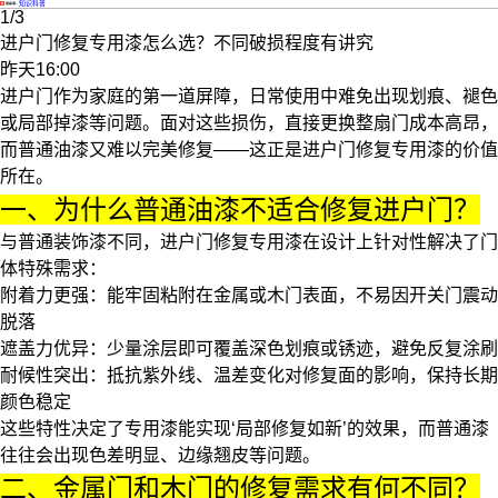
·
知识科普
1/3
进户门修复专用漆怎么选？不同破损程度有讲究
昨天16:00
进户门作为家庭的第一道屏障，日常使用中难免出现划痕、褪色
或局部掉漆等问题。面对这些损伤，直接更换整扇门成本高昂，
而普通油漆又难以完美修复——这正是进户门修复专用漆的价值
所在。
一、为什么普通油漆不适合修复进户门？
与普通装饰漆不同，进户门修复专用漆在设计上针对性解决了门
体特殊需求：
附着力更强：能牢固粘附在金属或木门表面，不易因开关门震动
脱落
遮盖力优异：少量涂层即可覆盖深色划痕或锈迹，避免反复涂刷
耐候性突出：抵抗紫外线、温差变化对修复面的影响，保持长期
颜色稳定
这些特性决定了专用漆能实现‘局部修复如新’的效果，而普通漆
往往会出现色差明显、边缘翘皮等问题。
二、金属门和木门的修复需求有何不同？