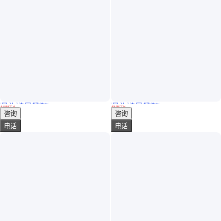
真实性已核验
真实性已核验
振华漆业 正品保障 丙烯酸酯清漆 漆膜坚韧 定制调色
振华漆业 实力商家 环氧地坪清漆底漆 硬度、光泽度高 适用范围广
￥
9
.80
/千克
￥
9
.80
/千克
江苏无锡
江苏无锡
咨询
咨询
电话
电话