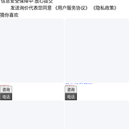
信息安全保障中·放心提交
发送询价代表您同意
《用户服务协议》
《隐私政策》
猜你喜欢
真实性已核验
彩钢瓦翻新专用漆 不爆裂不脱 即修即用 颜色可定制 包施工 厂
镀锌管专用漆 快干环氧富锌底漆 附着力强防腐防锈
￥
7
.00
/千克
￥
12
.00
/千克
河北石家庄
辽宁沈阳
咨询
咨询
电话
电话