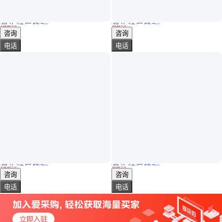
真实性已核验
真实性已核验
无机硅酸锌底漆 特种工业防腐防锈 机械桥梁钢结构适用漆
振华漆业 正品保障 单组份聚氨酯清漆 耐水耐磨 证书报告齐全
￥
18
.00
/千克
￥
9
.80
/千克
河南郑州
江苏无锡
咨询
咨询
电话
电话
真实性已核验
真实性已核验
氟碳漆外墙涂料 高性能防腐防锈 高耐候性氟碳金属漆
振华漆业 实力商家 丙烯酸酯清漆 性能全面综合 大量现货
￥
28
.00
/千克
￥
9
.80
/千克
河南郑州
江苏无锡
咨询
咨询
电话
电话