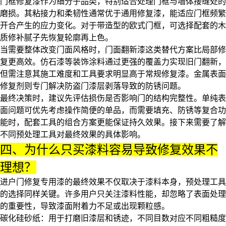
门框修复漆作为细分子品类，特别适合处理门框与墙体接缝处的
磨损。其粘接力和柔韧性通常优于通用修复漆，能适应门框频繁
开合产生的应力变化。对于带造型的欧式门框，可选择配套的
木
质修补腻子
先恢复轮廓再上色。
当需要整体改变门面风格时，门面翻新漆这类替代方案比局部修
复更高效。仿石漆等装饰涂料通过更强的覆盖力实现旧门翻新，
但需注意其施工难度和工具要求明显高于常规修复漆。
金属表面
修复剂
则专门解决防盗门漆层剥落导致的防锈问题。
最终决策时，建议先评估损伤是否影响门的结构完整性。单纯表
面问题可优先考虑操作简便的单品，而需要填充、防锈等复合功
能时，配套工具的组合方案更能保证持久效果。接下来需要了解
不同预处理工具对最终效果的具体影响。
四、为什么只买漆料容易导致修复效果不
理想？
进户门修复专用漆的最终效果不仅取决于漆料本身，预处理工具
的选择同样关键。许多用户只关注漆料性能，却忽略了表面处理
的重要性，导致漆面附着力不足或出现颗粒感。
碳化硅砂纸
：用于打磨旧漆层和锈迹，不同目数对应不同粗糙度