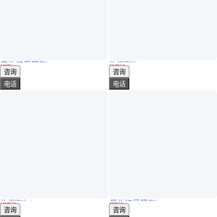
真实性已核验
实地验厂
彩钢漆防锈翻新专用漆
艾原 彩钢瓦专用漆 防止腐蚀生锈坚硬耐磨省时省力
￥
13
.00
/个
￥
11
.00
/千克
河南郑州
河北廊坊
咨询
咨询
电话
电话
实地验厂
真实性已核验
艾原 彩钢瓦专用漆 坚硬耐磨 防止腐蚀生锈 省时省力
车间顶彩钢翻新漆 建筑旧房改造彩钢瓦翻新专用漆 施工便捷
￥
11
.00
/千克
￥
9
.50
/千克
河北廊坊
辽宁沈阳
咨询
咨询