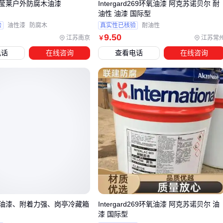
莹莱户外防腐木油漆
Intergard269环氧油漆 阿克苏诺贝尔 耐
隐患。
油性 油漆 国际型
核心配套可分为三类：防护装备确保人员安全，搅拌工具保证
验
油性漆
防腐木
真实性已核验
耐油性
油漆均匀性，喷涂设备影响施工效率。例如
尼龙油漆刷
或猪
9
.50
江苏南京
江苏常
￥
鬃刷的选择会影响漆面纹理，而
防护口罩
和
护目镜
则是化
电话
在线咨询
查看电话
在线咨询
学作业的基础保障。
喷涂场景尤其需要关注设备匹配：
小面积修补适合
压力喷壶
，操作灵活且易于控制出漆量
大面积作业建议使用
喷枪
，但需配合空气压缩机并注意粘
度调节
过滤网能有效去除油漆杂质，避免喷涂堵塞或表面颗粒
这些配套的隐性成本常被低估——廉价的搅拌棒可能导致颜料
沉淀不均匀，而缺乏防护服可能引发长期健康风险。施工前根
据油漆类型和作业环境列好清单，比临时凑合更节省总体成
油漆、附着力强、岗亭冷藏箱
Intergard269环氧油漆 阿克苏诺贝尔 油
本。
漆 国际型