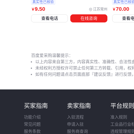
真实性已核验
真实性已核
9
.50
70
.00
江苏常州
￥
￥
查看电话
在线咨询
查看
百度爱采购温馨提示：
以上内容来自第三方，内容真实性、准确性、合法性
未经权利方授权许可禁止任何第三方转载、引用，权
如有任何问题请点击页面底部『建议反馈』进行反馈
买家指南
卖家指南
平台规
功能介绍
入驻流程
准入规则
常见问题
申请入驻
工业品行业
服务条款
服务商查询
违规管理规