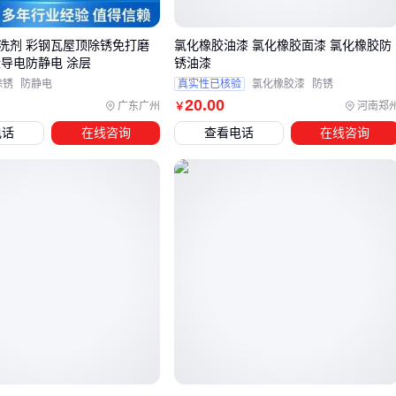
间，某些防水防潮型号还能适应潮湿环境。
洗剂 彩钢瓦屋顶除锈免打磨
氯化橡胶油漆 氯化橡胶面漆 氯化橡胶防
油性漆特别适合需要长期防腐的场景，比如工业设施或潮湿环
缘导电防静电 涂层
锈油漆
除锈
防静电
真实性已核验
氯化橡胶漆
防锈
境。它的溶剂类型决定了其较强的耐候性和防锈能力，但施工
20
.00
广东广州
河南郑
￥
时需要注意通风和防护。
电话
在线咨询
查看电话
在线咨询
墙纸作为替代方案，更适合追求装饰效果和快速施工的场合。
选择时需注意其阻燃等级和耐水性，尤其是用于厨房、卫生间
等潮湿区域时。
选型后，还需要考虑配套的施工工具和防护设备，以确保施工
过程的安全和效果。
四、施工安全与效率：不可忽视的配套设备
采购佐敦油漆后，施工环节的配套设备直接影响最终效果和作
业安全。常见的低价油漆往往需要更精细的施工工具来弥补其
流动性或覆盖力的不足，而忽略这些配套可能造成返工或安全