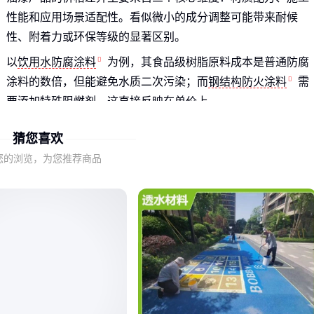
性能和应用场景适配性。看似微小的成分调整可能带来耐候
性、附着力或环保等级的显著区别。
以
饮用水防腐涂料
为例，其食品级树脂原料成本是普通防腐
涂料的数倍，但能避免水质二次污染；而
钢结构防火涂料
需
要添加特殊阻燃剂，这直接反映在单价上。
更重要的是，低价产品往往通过减少防腐成分或降低固含量来
猜您喜欢
压缩成本，这会导致涂布率下降和返工频率增加——最终每平
您的浏览，为您推荐商品
方米的实际成本可能反而更高。
二、佐敦醇酸防锈底漆：不同场景的价格价值匹配逻辑
醇酸防锈底漆
作为金属基材处理的常用选择，其价格区间差
异主要体现在锈转化能力、干燥速度和配套兼容性上。对于需
要快速周转的工地，快干型虽然单价略高，但能节省整体工期
成本。
潮湿环境下的钢结构应优先考虑含锈转化剂的水性配方，尽管