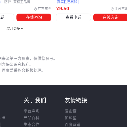
验
防护
莱格卫品牌
真实性已核验
五、从开封到养护：延长油漆效能的细节
9
.50
广东东莞
江苏常
￥
佐敦油漆的实际性能高度依赖使用方式。未充分搅拌的油漆会
电话
在线咨询
查看电话
在线咨询
出现色差和附着力下降，而电动搅拌棒能快速达到理想稠度，
展开更多
但需注意转速避免引入过多气泡。
存储条件同样关键：开封后必须密封桶口，避免
稀释剂
挥发
导致粘度变化。不同季节施工还要关注环境温湿度对干燥速度
由来源第三方负责，仅供您参考。
的影响。
利方保留追究权利。
容易被忽视的维护细节：
，百度爱采购会积极处理。
喷涂后立即用稀释剂清洗喷枪，防止残留物固化堵塞
刷具使用间隙可暂时浸泡在水中，但长期存放需彻底干燥
剩余油漆标注好开封日期和颜色编号，优先使用早期批次
则
关于我们
友情链接
这些操作看似琐碎，但能避免因材料浪费或工具损坏带来的二
平台声明
爱企查
标准
产品百科
加盟星
次投入。专业施工队往往通过标准化流程将这些细节固化，个
则
生态合作
百度营销
人用户同样值得建立简单 checklist。