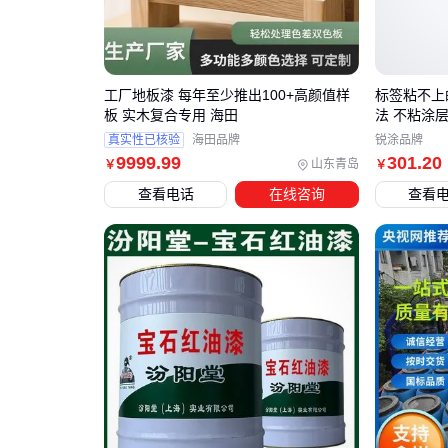
工厂地板漆 每年至少推出100+高颜值样
标签粘不上
板 实木复合专用 海田
法 不粘涂
真实性已核验
海田品牌
锐涂品牌
9999
.99
301
.20
山东青岛
￥
￥
查看电话
在线咨询
查看