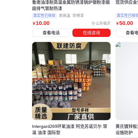
鲁南油漆耐高温金属防锈漆锅炉银粉漆烟
现货供应金
囱排气管耐热漆
真实性已核验
耐高温
防锈漆
真实性已核
10
.00
50
.00
山东临沂
￥
￥
查看电话
在线咨询
查看
Intergard269环氧油漆 阿克苏诺贝尔 常
黄氏镀锌板
温 油漆 国际型
设施防护