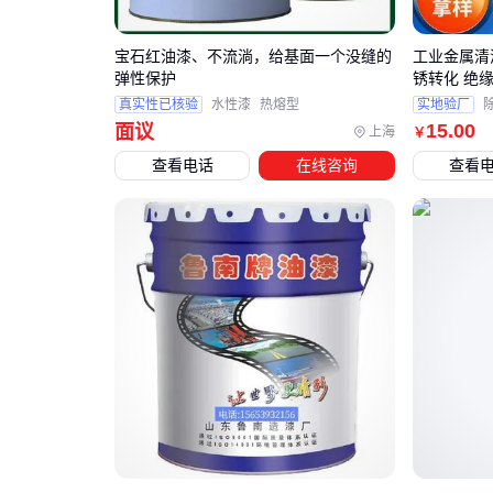
宝石红油漆、不流淌，给基面一个没缝的
工业金属清
弹性保护
锈转化 绝
真实性已核验
水性漆
热熔型
实地验厂
15
.00
面议
上海
￥
查看电话
在线咨询
查看