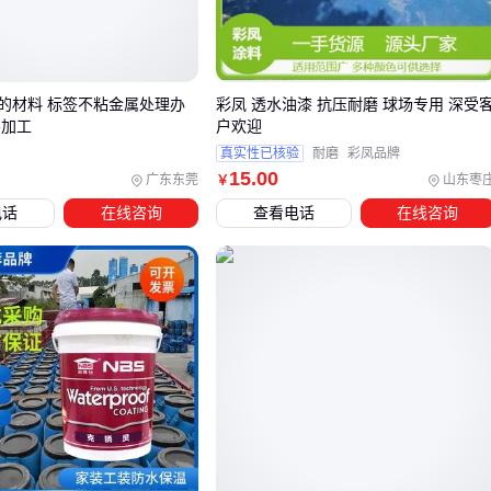
其价格比普通
油性漆
高，但能省去喷砂除锈工序；而干燥地
区的仓储设备则可以选择基础型号。
值得注意的是，部分低价产品通过减少防锈颜料比例来降低成
的材料 标签不粘金属处理办
彩凤 透水油漆 抗压耐磨 球场专用 深受
层加工
户欢迎
本，这会导致漆膜防护周期缩短，在腐蚀性环境中可能需提前
真实性已核验
耐磨
彩凤品牌
补涂，反而增加长期支出。
15
.00
广东东莞
山东枣
￥
电话
在线咨询
查看电话
在线咨询
三、如何根据实际需求选择最合适的油漆产品？
选择油漆产品时，不能仅凭价格判断，而应该根据具体的使用
场景和需求来决定。不同的场景对油漆的性能要求差异明显，
选错产品可能导致后续维护成本增加或效果不理想。
对于需要防腐防锈的工业环境，如管道、钢结构等，油性漆
因其优异的耐化学性和附着力，是更合适的选择。这类产品
虽然单价可能较高，但长期来看能有效延长构件寿命。
如果是家庭装修中的墙面装饰，且预算有限或追求快速施
工，
墙纸
等替代方案可能更实用。墙纸不仅能快速美化空