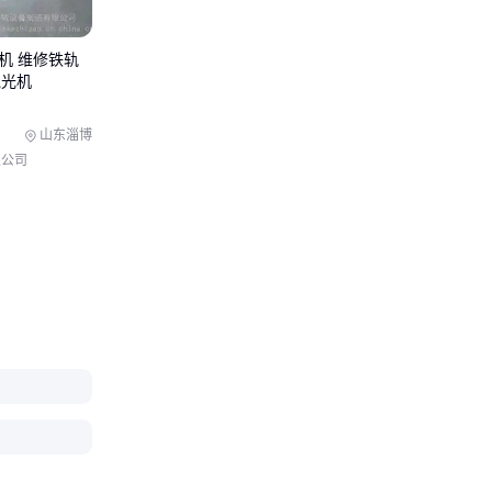
建议先用小规
数更可控。
磨机 维修铁轨
抛光机
山东淄博
限公司