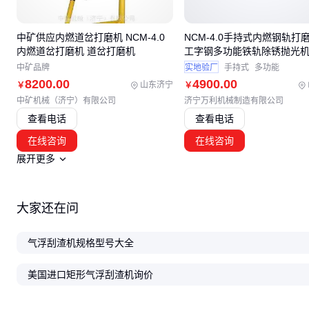
中矿供应内燃道岔打磨机 NCM-4.0
NCM-4.0手持式内燃钢轨打
内燃道岔打磨机 道岔打磨机
工字钢多功能铁轨除锈抛光
中矿品牌
实地验厂
手持式
多功能
8200
.00
4900
.00
山东济宁
￥
￥
中矿机械（济宁）有限公司
济宁万利机械制造有限公司
查看电话
查看电话
在线咨询
在线咨询
展开更多
大家还在问
气浮刮渣机规格型号大全
美国进口矩形气浮刮渣机询价