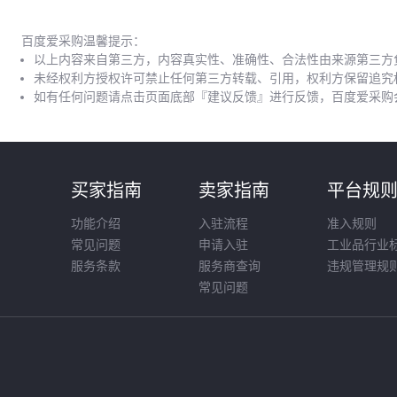
百度爱采购温馨提示：
以上内容来自第三方，内容真实性、准确性、合法性由来源第三方
未经权利方授权许可禁止任何第三方转载、引用，权利方保留追究
如有任何问题请点击页面底部『建议反馈』进行反馈，百度爱采购
买家指南
卖家指南
平台规
功能介绍
入驻流程
准入规则
常见问题
申请入驻
工业品行业
服务条款
服务商查询
违规管理规
常见问题