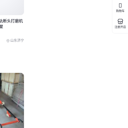
腐蚀性物质，
购物车
，但能显著降
钢轨断头打磨机
聚
板
与池体间隙
注册开店
山东济宁
司
，而非固定时
分离效果。
被有机溶剂渗
大安全事故。
到完全失效才
动系统，从浮