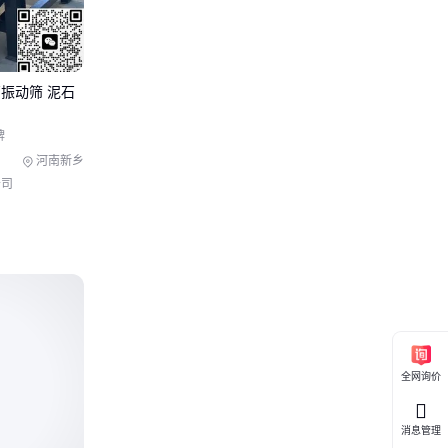
覆盖范围广，
而浮渣收集器
振动筛 泥石
牌
规模匹配驱动
为后续污泥脱
河南新乡
公司
往往出在配套
工业链条而非
渣输送机
进行
全网询价
消息管理