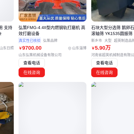
浮渣收集器
对轻质泡沫状浮泥有更好捕获效果，适合污泥浓度低的场景
链条式刮渣机
在深池环境中稳定性更优，但需配合特定池体结构
值得注意的是，替代设备的兼容性需要系统验证。例如行车式刮渣机虽然
但其往复运动模式可能影响气浮区的稳定性，需评估对溶气效率的影响。
用 支持
弘策FMG-4.4II型内燃钢轨打磨机 高
石块大型分选筛 鹅卵石
作为补充设备时，要注意其处理能力与主机的浮渣产出量匹配。
杂
效打磨设备
滚轴筛 YK1535圆振筛
真实性已核验
弘策品牌
新乡市
大型
超英制造品
最终决策应回归到三个核心维度：浮渣物理特性决定设备结构选型，处理
9700
.00
5
.90
万
功率，而运维条件影响材质选择。此时还需预留配套系统的接口兼容性，
山东日照
山东淄博
￥
￥
水等环节做好准备。
山东弘策机械设备有限公司
河南省超英机械制造有限
查看电话
查看电话
四、主设备到位后，这些配套环节最容易出问题
在线咨询
在线咨询
采购气浮刮渣机后，许多用户会发现实际运行效果与预期存在差距，问题
系统的兼容性上。链条传动系统的匹配度直接影响刮渣效率，若选用普通
双节距刮渣机专用链条，容易出现跳齿或断裂问题。
污泥脱水环节同样关键，主设备刮集的浮渣需要配套
含油浮渣脱水机
或
浮
后续处理，否则会导致污泥堆积、二次污染。
减速电机的选型常被忽视：
圆形气浮池适合搭配
摆线针轮减速电机
，其自锁特性可防止刮板回滑
矩形池体建议选用
圆柱齿轮减速电机
，便于调整行车式刮渣机的往复频率
食品加工等腐蚀环境需额外关注电机防护等级