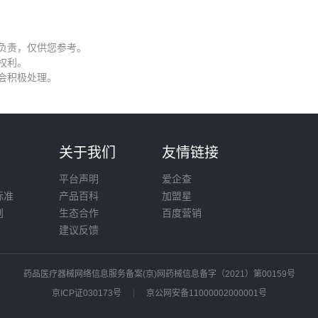
负责，仅供您参考。
权利。
会积极处理。
则
关于我们
友情链接
平台声明
爱企查
标准
产品百科
加盟星
则
生态合作
百度营销
建议反馈
药品医疗器械网络信息服务备案(京)网药械信息备字（2021）第00159号
京ICP证030173号
京公网安备11000002000001号