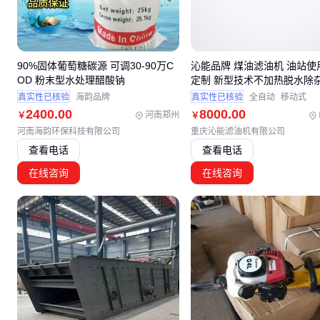
90%固体葡萄糖碳源 可调30-90万C
沁能品牌 煤油滤油机 油站使
OD 粉末型水处理醋酸钠
定制 新型技术不加热脱水除
真实性已核验
海韵品牌
真实性已核验
全自动
移动式
2400
.00
8000
.00
河南郑州
￥
￥
河南海韵环保科技有限公司
重庆沁能滤油机有限公司
查看电话
查看电话
在线咨询
在线咨询