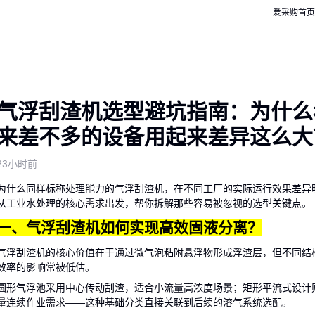
爱采购首页
气浮刮渣机选型避坑指南：为什么
来差不多的设备用起来差异这么大
23小时前
为什么同样标称处理能力的
气浮刮渣机
，在不同工厂的实际运行效果差异
从工业水处理的核心需求出发，帮你拆解那些容易被忽视的选型关键点。
一、气浮刮渣机如何实现高效固液分离？
气浮刮渣机的核心价值在于通过微气泡粘附悬浮物形成浮渣层，但不同结
效率的影响常被低估。
圆形气浮池采用中心传动刮渣，适合小流量高浓度场景；矩形平流式设计
量连续作业需求——这种基础分类直接关联到后续的溶气系统选配。