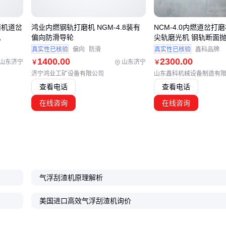
渣脱水方案到日常防护用品，每个环节都需要放在具体应用场景中考量。
模试验验证关键参数，再逐步扩展系统集成方案，比单纯追求单机性能参
磨机道岔
鸿业内燃钢轨打磨机 NGM-4.8装有
NCM-4.0内燃道岔打
机
偏向防滑导轮
尖轨磨光机 钢轨断面
真实性已核验
偏向
防滑
真实性已核验
鑫科品牌
1400
.00
2300
.00
山东济宁
山东济宁
￥
￥
济宁鸿业工矿设备有限公司
山东鑫科机械设备制造有
查看电话
查看电话
在线咨询
在线咨询
气浮刮渣机原理解析
美国进口高效气浮刮渣机询价