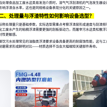
当处理食品加工废水这类易发泡介质时，
溶气气浮刮渣机
的气泡发生器设
影响浮渣含水率，这也是同规格设备表现分化的关键原因之一。
二、处理量与浮渣特性如何影响设备选型？
标称处理量只是基础参数，实际选型需重点考察浮渣层形成速度与刮渣频
化工废水产生的粘稠浮渣需要更强的刮板驱动力，而屠宰污水这类松散浮
封性更敏感。
餐饮污水处理常见的油脂类浮渣要求设备具备更高的耐腐蚀性能，这与工
耐磨需求形成鲜明对比——材质选择不当会大幅缩短关键部件寿命。
理解这些隐藏的工况差异，才能避免陷入‘参数达标但实际效果打折’的采
三、食品加工与工业废水场景下，如何匹配最适
刮渣机？
气浮刮渣机的选型需优先匹配处理物料的特性与工况环境。食品加工行业
量高、浮渣粘稠度大的特点，此时需关注刮渣机构的耐腐蚀性和刮板材质
构的
圆形气浮刮渣机
因其封闭式设计更易清理粘附物，而工业废水处理则
浓度波动，
矩形气浮刮渣机
的大跨度刮臂更适合处理不规律分布的浮渣。
当常规气浮刮渣机无法满足特殊工况时，相邻设备可能成为替代方案：
行车式刮渣机
适用于宽幅沉淀池，其轨道行走设计能覆盖更大面积