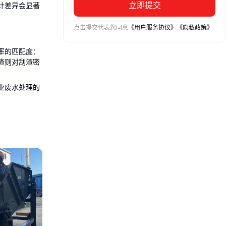
立即提交
计差异会显著
点击提交代表您同意
《用户服务协议》
《隐私政策》
率的匹配度：
渣则对刮渣密
业废水处理的
购陷阱。
合的气浮
常面临油脂含
——不锈钢结
需应对悬浮物