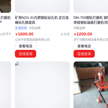
操作人员的安全防护同样属于配套范畴。刮渣作业时飞溅的浮渣可能含有
需配备
防溅护目镜
和
耐酸碱防护手套
。这类基础防护装备的采购成本不高
低长期运维风险。
轨打磨机
矿用NZG-31内燃钢轨钻孔机 定位准
DM-750钢轨打磨机 
产
确钻孔精度高
焊接钢轨端面打磨机鸿
建议在设备到货前就确认好所有接口尺寸和动力参数，避免出现
刮渣机刮
不匹配、
浮渣泵
抽吸能力不足等典型问题。
实地验商
中安品牌
鸿聚品牌
1600
.00
1200
.00
山东济宁
北京
￥
￥
五、三个容易被忽视的日常维护节点
山东中安智能装备有限公司
济宁鸿聚机械设备有限公
气浮刮渣机的稳定运行依赖动态平衡：刮渣频率需根据进水浊度实时调整
查看电话
查看电话
间间隔。雨季原水悬浮物增多时，过度刮渣会导致浮渣层过薄，反而降低
在线咨询
在线咨询
链条润滑是维护重点：
每月检查
刮渣机链条
张紧度，松紧度以手指按压下沉3-5mm为宜
使用食品级润滑脂可避免污染食品加工废水处理系统
备用刮板应存放在干燥环境，防止金属部件锈蚀
防护手套
的选择直接影响操作安全。处理化工废水时，普通劳保手套可能
透，应选用具备抗化学性能的防护手套。这类细节投入虽小，却能避免重
建议建立刮板磨损记录档案，当刮渣效率下降10%时即考虑更换，不要等
处理。
气浮刮渣机的选型本质是系统匹配度的验证过程。从主设备参数到链条传