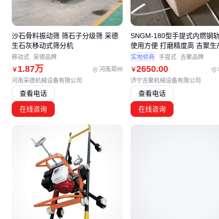
沙石骨料振动筛 筛石子分级筛 采德
SNGM-180型手提式内燃钢
生石灰移动式筛分机
使用方便 打磨精度高 吉聚生
移动式
采德品牌
实地验商
手提式
吉聚品牌
1
.87
万
2650
.00
河南郑州
￥
￥
河南采德机械设备有限公司
济宁吉聚机械设备有限公司
查看电话
查看电话
在线咨询
在线咨询