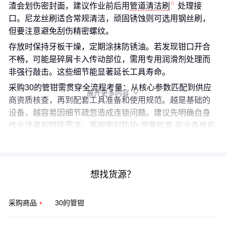
渣会划伤密封面，建议作业前后用
管道清洁刷
处理接
口。尼龙丝刷适合常规清洁，顽固锈蚀则可选用钢丝刷，
但要注意避免刮伤精密螺纹。
存放时保持牙板干燥，定期涂抹防锈油。若发现钳口开合
不畅，可能是碎屑卡入传动部位，需用专用润滑剂处理而
非强行敲击。这些细节能显著延长工具寿命。
采购30的管钳需贯穿全流程考量：从核心参数匹配到供应
展开更多内容

商资质核查，再到配套工具准备和使用规范。越是基础的
设备，越容易因细节疏忽造成连锁问题。建议先明确自身
作业场景的特殊需求，再按密封防护-测量校准-安全备件的
优先级完善采购清单。
想找货源？
采购商品