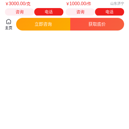
3000
.00
1000
.00
￥
/克
￥
/件
山东济宁
咨询
电话
咨询
电话
立即咨询
获取底价
主页
松茂建材国标粗牙丝杆M16
SHOWA SOKKI日本昭和2502-
14mm直径60cm长 加固模板专
03H振动监测传感器
用现货
真实性已核验
2
.13
4400
.00
￥
/米
￥
/台
河南郑州
山东青岛
咨询
电话
咨询
电话