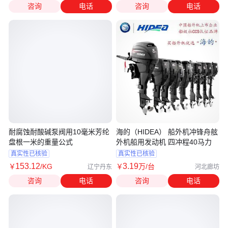
咨询
电话
咨询
电话
耐腐蚀耐酸碱泵阀用10毫米芳纶
海的（HIDEA） 船外机冲锋舟舷
盘根一米的重量公式
外机船用发动机 四冲程40马力
真实性已核验
真实性已核验
153
.12
3
.19
￥
/KG
￥
万
/台
辽宁丹东
河北廊坊
咨询
电话
咨询
电话