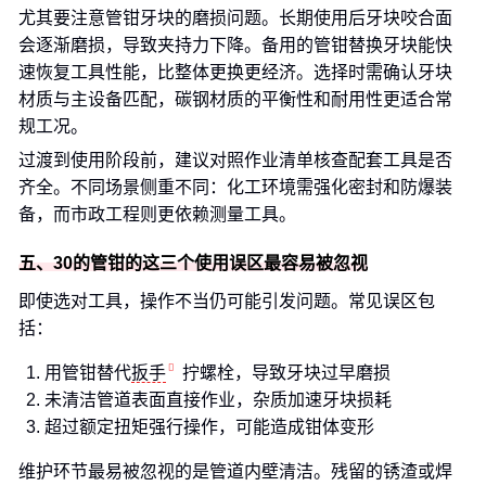
尤其要注意管钳牙块的磨损问题。长期使用后牙块咬合面
会逐渐磨损，导致夹持力下降。备用的管钳替换牙块能快
速恢复工具性能，比整体更换更经济。选择时需确认牙块
材质与主设备匹配，碳钢材质的平衡性和耐用性更适合常
规工况。
过渡到使用阶段前，建议对照作业清单核查配套工具是否
齐全。不同场景侧重不同：化工环境需强化密封和防爆装
备，而市政工程则更依赖测量工具。
五、30的管钳的这三个使用误区最容易被忽视
即使选对工具，操作不当仍可能引发问题。常见误区包
括：
用管钳替代
扳手
拧螺栓，导致牙块过早磨损
未清洁管道表面直接作业，杂质加速牙块损耗
超过额定扭矩强行操作，可能造成钳体变形
维护环节最易被忽视的是管道内壁清洁。残留的锈渣或焊