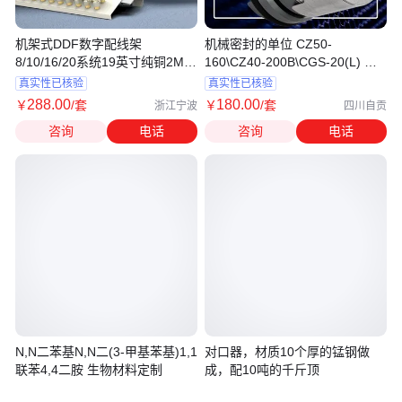
机架式DDF数字配线架
机械密封的单位 CZ50-
8/10/16/20系统19英寸纯铜2M两
160\CZ40-200B\CGS-20(L) 泵
兆头满配L9
的机封和罐的机封
真实性已核验
真实性已核验
288
.00
180
.00
￥
/套
￥
/套
浙江宁波
四川自贡
咨询
电话
咨询
电话
N,N二苯基N,N二(3-甲基苯基)1,1
对口器，材质10个厚的锰钢做
联苯4,4二胺 生物材料定制
成，配10吨的千斤顶