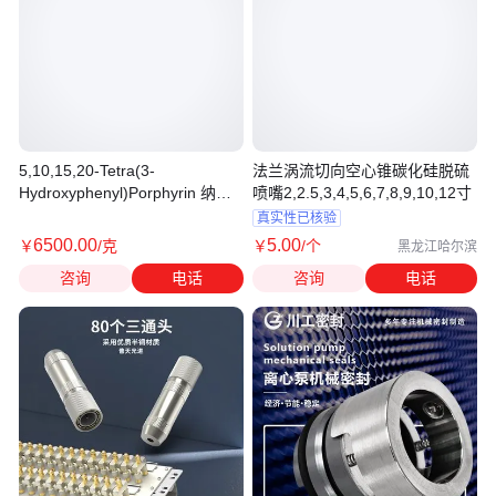
5,10,15,20-Tetra(3-
法兰涡流切向空心锥碳化硅脱硫
Hydroxyphenyl)Porphyrin 纳米
喷嘴2,2.5,3,4,5,6,7,8,9,10,12寸
材料定制合成
真实性已核验
6500
.00
5
.00
￥
/克
￥
/个
黑龙江哈尔滨
咨询
电话
咨询
电话