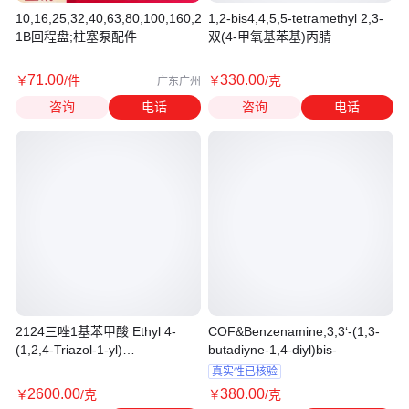
10,16,25,32,40,63,80,100,160,250,400CY14-
1,2-bis4,4,5,5-tetramethyl 2,3-
1B回程盘;柱塞泵配件
双(4-甲氧基苯基)丙腈
71
.00
330
.00
￥
/件
￥
/克
广东广州
咨询
电话
咨询
电话
2124三唑1基苯甲酸 Ethyl 4-
COF&Benzenamine,3,3‘-(1,3-
(1,2,4-Triazol-1-yl)
butadiyne-1,4-diyl)bis-
C11H11N3O2
真实性已核验
2600
.00
380
.00
￥
/克
￥
/克