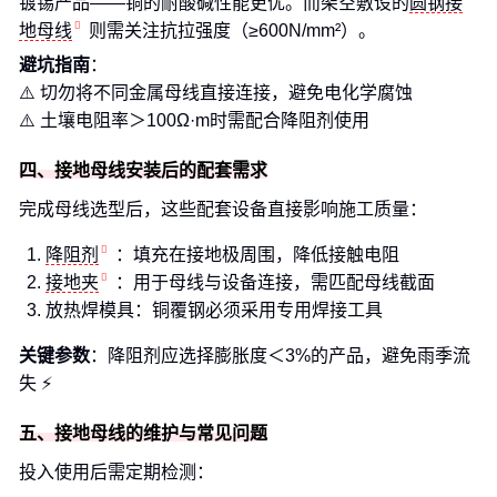
镀锡产品——铜的耐酸碱性能更优。而架空敷设的
圆钢接
地母线
则需关注抗拉强度（≥600N/mm²）。
避坑指南
：
⚠️ 切勿将不同金属母线直接连接，避免电化学腐蚀
⚠️ 土壤电阻率＞100Ω·m时需配合降阻剂使用
四、接地母线安装后的配套需求
完成母线选型后，这些配套设备直接影响施工质量：
降阻剂
：填充在接地极周围，降低接触电阻
接地夹
：用于母线与设备连接，需匹配母线截面
放热焊模具：铜覆钢必须采用专用焊接工具
关键参数
：降阻剂应选择膨胀度＜3%的产品，避免雨季流
失 ⚡
五、接地母线的维护与常见问题
投入使用后需定期检测：