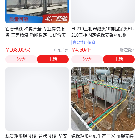
铝管母线 种类齐全 专业提供服
EL210三相母线夹铜排固定夹EL-
务 工艺精湛 功能稳定 质优价美
210三相固定绝缘支架母线框
真实性已核验
168
.00
4
.50
￥
/米
￥
/个
广东广州
浙江温州
咨询
电话
咨询
电话
现货矩形铝母线_管状母线_华安
绝缘矩形母线生产厂家 桥架安装