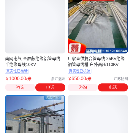
南网电气 全屏蔽绝缘铝管母线
厂家直供复合管母线 35KV绝缘
半绝缘母线10KV
铜管母线槽 户外高压110KV
真实性已核验
真实性已核验
1000
.00
650
.00
￥
/米
￥
/米
浙江温州
江苏扬州
咨询
电话
咨询
电话