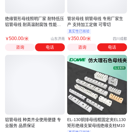
绝缘管形母线照明厂家 耐特低压
管状母线 铜管母线 专用厂家生
铝管母线 耐高温耐腐蚀 性能稳
产 支持加工定做 可零切
定
真实性已核验
500
.00
350
.00
￥
/米
￥
/米
山东济南
四川成都
咨询
电话
咨询
电话
铝管母线 种类齐全使用便捷 专
EL-130铜排母线框固定夹EL130
业服务 品质保证
矩形绝缘支架母线绝缘支柱M10