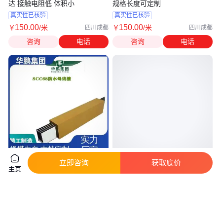
达 接触电阻低 体积小
规格长度可定制
真实性已核验
真实性已核验
150
.00
150
.00
￥
/米
￥
/米
四川成都
四川成都
咨询
电话
咨询
电话
立即咨询
获取底价
种类齐全 耐腐蚀母线 防水耐火
富利通生产供应 绝缘铜管母线
主页
寿命长 华鹏集团
输配电管母 规格齐全 上门安装
真实性已核验
85
.00
500
.00
￥
/米
￥
/米
江苏镇江
山东济南
咨询
电话
咨询
电话