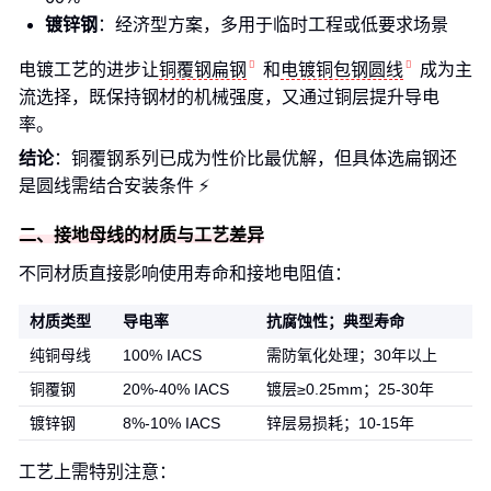
镀锌钢
：经济型方案，多用于临时工程或低要求场景
电镀工艺的进步让
铜覆钢扁钢
和
电镀铜包钢圆线
成为主
流选择，既保持钢材的机械强度，又通过铜层提升导电
率。
结论
：铜覆钢系列已成为性价比最优解，但具体选扁钢还
是圆线需结合安装条件 ⚡
二、接地母线的材质与工艺差异
不同材质直接影响使用寿命和接地电阻值：
材质类型
导电率
抗腐蚀性；典型寿命
纯铜母线
100% IACS
需防氧化处理；30年以上
铜覆钢
20%-40% IACS
镀层≥0.25mm；25-30年
镀锌钢
8%-10% IACS
锌层易损耗；10-15年
工艺上需特别注意：