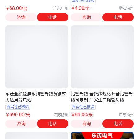
真实性已核验
68
.00
4
.00
￥
/台
￥
/个
广东广州
浙江温州
咨询
电话
咨询
电话
东茂全绝缘屏蔽铜管母线黄铜材
铝管母线 全绝缘规格齐全铝管母
质适用发电站
线可定制 厂家生产铝管母线
真实性已核验
真实性已核验
690
.00
86
.00
￥
/米
￥
/米
江苏扬州
江苏扬州
咨询
电话
咨询
电话