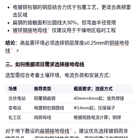
电镀铜包钢的铜层结合力优于包覆工艺，更适合高频雷
击区域
扁钢的接触面积比圆线大30%，但弯曲半径受限
镀锌钢接地母线
仅建议用于干燥地区临时工程
结论
：高盐雾环境必须选择铜层厚度≥0.25mm的
铜接地母
线
⚡
三、如何根据项目需求选择接地母线
选型需综合考量土壤环境、电流负荷和安装方式：
场景
推荐类型
截面要求；连接方式
光伏电站
铜覆钢扁钢
40mm×4mm起；放热焊接
变电站
电镀铜包钢圆线
Φ14mm起；压接端子
化工区
纯铜母线
根据短路电流计算；铜焊
对于地下敷设的
扁钢接地母线
，建议优先选择镀铜而非